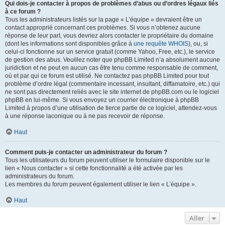
Qui dois-je contacter à propos de problèmes d’abus ou d’ordres légaux liés
à ce forum ?
Tous les administrateurs listés sur la page « L’équipe » devraient être un
contact approprié concernant ces problèmes. Si vous n’obtenez aucune
réponse de leur part, vous devriez alors contacter le propriétaire du domaine
(dont les informations sont disponibles grâce à
une requête WHOIS
), ou, si
celui-ci fonctionne sur un service gratuit (comme Yahoo, Free, etc.), le service
de gestion des abus. Veuillez noter que phpBB Limited n’a absolument aucune
juridiction et ne peut en aucun cas être tenu comme responsable de comment,
où et par qui ce forum est utilisé. Ne contactez pas phpBB Limited pour tout
problème d’ordre légal (commentaire incessant, insultant, diffamatoire, etc.) qui
ne sont pas directement reliés avec le site internet de phpBB.com ou le logiciel
phpBB en lui-même. Si vous envoyez un courrier électronique à phpBB
Limited à propos d’une utilisation de tierce partie de ce logiciel, attendez-vous
à une réponse laconique ou à ne pas recevoir de réponse.
Haut
Comment puis-je contacter un administrateur du forum ?
Tous les utilisateurs du forum peuvent utiliser le formulaire disponible sur le
lien « Nous contacter » si cette fonctionnalité a été activée par les
administrateurs du forum.
Les membres du forum peuvent également utiliser le lien « L’équipe ».
Haut
Aller