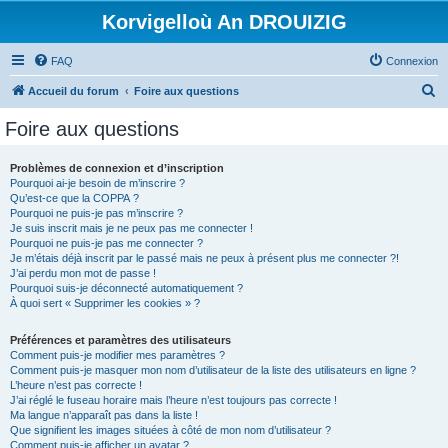
Korvigelloù An DROUIZIG
FAQ
Connexion
R
Accueil du forum
Foire aux questions
e
Foire aux questions
c
h
Problèmes de connexion et d’inscription
Pourquoi ai-je besoin de m’inscrire ?
e
Qu’est-ce que la COPPA ?
r
Pourquoi ne puis-je pas m’inscrire ?
Je suis inscrit mais je ne peux pas me connecter !
c
Pourquoi ne puis-je pas me connecter ?
Je m’étais déjà inscrit par le passé mais ne peux à présent plus me connecter ?!
h
J’ai perdu mon mot de passe !
e
Pourquoi suis-je déconnecté automatiquement ?
À quoi sert « Supprimer les cookies » ?
r
Préférences et paramètres des utilisateurs
Comment puis-je modifier mes paramètres ?
Comment puis-je masquer mon nom d’utilisateur de la liste des utilisateurs en ligne ?
L’heure n’est pas correcte !
J’ai réglé le fuseau horaire mais l’heure n’est toujours pas correcte !
Ma langue n’apparaît pas dans la liste !
Que signifient les images situées à côté de mon nom d’utilisateur ?
Comment puis-je afficher un avatar ?