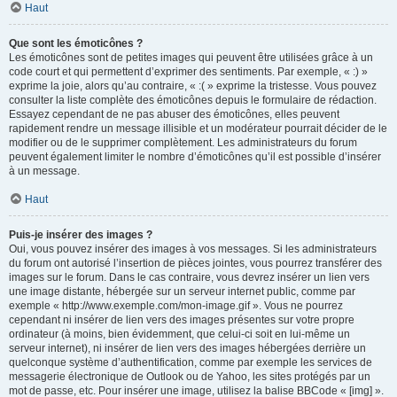
Haut
Que sont les émoticônes ?
Les émoticônes sont de petites images qui peuvent être utilisées grâce à un
code court et qui permettent d’exprimer des sentiments. Par exemple, « :) »
exprime la joie, alors qu’au contraire, « :( » exprime la tristesse. Vous pouvez
consulter la liste complète des émoticônes depuis le formulaire de rédaction.
Essayez cependant de ne pas abuser des émoticônes, elles peuvent
rapidement rendre un message illisible et un modérateur pourrait décider de le
modifier ou de le supprimer complètement. Les administrateurs du forum
peuvent également limiter le nombre d’émoticônes qu’il est possible d’insérer
à un message.
Haut
Puis-je insérer des images ?
Oui, vous pouvez insérer des images à vos messages. Si les administrateurs
du forum ont autorisé l’insertion de pièces jointes, vous pourrez transférer des
images sur le forum. Dans le cas contraire, vous devrez insérer un lien vers
une image distante, hébergée sur un serveur internet public, comme par
exemple « http://www.exemple.com/mon-image.gif ». Vous ne pourrez
cependant ni insérer de lien vers des images présentes sur votre propre
ordinateur (à moins, bien évidemment, que celui-ci soit en lui-même un
serveur internet), ni insérer de lien vers des images hébergées derrière un
quelconque système d’authentification, comme par exemple les services de
messagerie électronique de Outlook ou de Yahoo, les sites protégés par un
mot de passe, etc. Pour insérer une image, utilisez la balise BBCode « [img] ».