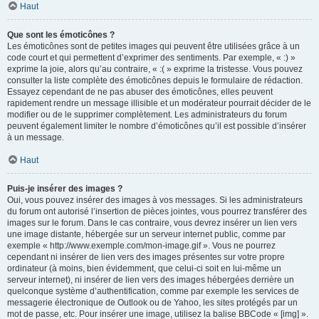
Haut
Que sont les émoticônes ?
Les émoticônes sont de petites images qui peuvent être utilisées grâce à un
code court et qui permettent d’exprimer des sentiments. Par exemple, « :) »
exprime la joie, alors qu’au contraire, « :( » exprime la tristesse. Vous pouvez
consulter la liste complète des émoticônes depuis le formulaire de rédaction.
Essayez cependant de ne pas abuser des émoticônes, elles peuvent
rapidement rendre un message illisible et un modérateur pourrait décider de le
modifier ou de le supprimer complètement. Les administrateurs du forum
peuvent également limiter le nombre d’émoticônes qu’il est possible d’insérer
à un message.
Haut
Puis-je insérer des images ?
Oui, vous pouvez insérer des images à vos messages. Si les administrateurs
du forum ont autorisé l’insertion de pièces jointes, vous pourrez transférer des
images sur le forum. Dans le cas contraire, vous devrez insérer un lien vers
une image distante, hébergée sur un serveur internet public, comme par
exemple « http://www.exemple.com/mon-image.gif ». Vous ne pourrez
cependant ni insérer de lien vers des images présentes sur votre propre
ordinateur (à moins, bien évidemment, que celui-ci soit en lui-même un
serveur internet), ni insérer de lien vers des images hébergées derrière un
quelconque système d’authentification, comme par exemple les services de
messagerie électronique de Outlook ou de Yahoo, les sites protégés par un
mot de passe, etc. Pour insérer une image, utilisez la balise BBCode « [img] ».