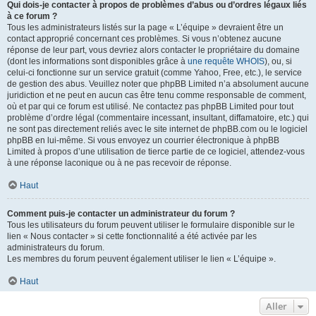
Qui dois-je contacter à propos de problèmes d’abus ou d’ordres légaux liés
à ce forum ?
Tous les administrateurs listés sur la page « L’équipe » devraient être un
contact approprié concernant ces problèmes. Si vous n’obtenez aucune
réponse de leur part, vous devriez alors contacter le propriétaire du domaine
(dont les informations sont disponibles grâce à
une requête WHOIS
), ou, si
celui-ci fonctionne sur un service gratuit (comme Yahoo, Free, etc.), le service
de gestion des abus. Veuillez noter que phpBB Limited n’a absolument aucune
juridiction et ne peut en aucun cas être tenu comme responsable de comment,
où et par qui ce forum est utilisé. Ne contactez pas phpBB Limited pour tout
problème d’ordre légal (commentaire incessant, insultant, diffamatoire, etc.) qui
ne sont pas directement reliés avec le site internet de phpBB.com ou le logiciel
phpBB en lui-même. Si vous envoyez un courrier électronique à phpBB
Limited à propos d’une utilisation de tierce partie de ce logiciel, attendez-vous
à une réponse laconique ou à ne pas recevoir de réponse.
Haut
Comment puis-je contacter un administrateur du forum ?
Tous les utilisateurs du forum peuvent utiliser le formulaire disponible sur le
lien « Nous contacter » si cette fonctionnalité a été activée par les
administrateurs du forum.
Les membres du forum peuvent également utiliser le lien « L’équipe ».
Haut
Aller