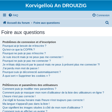
Korvigelloù An DROUIZIG
FAQ
Connexion
R
Accueil du forum
Foire aux questions
e
Foire aux questions
c
h
Problèmes de connexion et d’inscription
Pourquoi ai-je besoin de m’inscrire ?
e
Qu’est-ce que la COPPA ?
r
Pourquoi ne puis-je pas m’inscrire ?
Je suis inscrit mais je ne peux pas me connecter !
c
Pourquoi ne puis-je pas me connecter ?
Je m’étais déjà inscrit par le passé mais ne peux à présent plus me connecter ?!
h
J’ai perdu mon mot de passe !
e
Pourquoi suis-je déconnecté automatiquement ?
À quoi sert « Supprimer les cookies » ?
r
Préférences et paramètres des utilisateurs
Comment puis-je modifier mes paramètres ?
Comment puis-je masquer mon nom d’utilisateur de la liste des utilisateurs en ligne ?
L’heure n’est pas correcte !
J’ai réglé le fuseau horaire mais l’heure n’est toujours pas correcte !
Ma langue n’apparaît pas dans la liste !
Que signifient les images situées à côté de mon nom d’utilisateur ?
Comment puis-je afficher un avatar ?