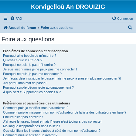
Korvigelloù An DROUIZIG
FAQ
Connexion
R
Accueil du forum
Foire aux questions
e
Foire aux questions
c
h
Problèmes de connexion et d’inscription
Pourquoi ai-je besoin de m’inscrire ?
e
Qu’est-ce que la COPPA ?
r
Pourquoi ne puis-je pas m’inscrire ?
Je suis inscrit mais je ne peux pas me connecter !
c
Pourquoi ne puis-je pas me connecter ?
Je m’étais déjà inscrit par le passé mais ne peux à présent plus me connecter ?!
h
J’ai perdu mon mot de passe !
e
Pourquoi suis-je déconnecté automatiquement ?
À quoi sert « Supprimer les cookies » ?
r
Préférences et paramètres des utilisateurs
Comment puis-je modifier mes paramètres ?
Comment puis-je masquer mon nom d’utilisateur de la liste des utilisateurs en ligne ?
L’heure n’est pas correcte !
J’ai réglé le fuseau horaire mais l’heure n’est toujours pas correcte !
Ma langue n’apparaît pas dans la liste !
Que signifient les images situées à côté de mon nom d’utilisateur ?
Comment puis-je afficher un avatar ?