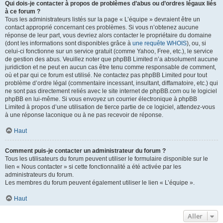
Qui dois-je contacter à propos de problèmes d’abus ou d’ordres légaux liés
à ce forum ?
Tous les administrateurs listés sur la page « L’équipe » devraient être un
contact approprié concernant ces problèmes. Si vous n’obtenez aucune
réponse de leur part, vous devriez alors contacter le propriétaire du domaine
(dont les informations sont disponibles grâce à
une requête WHOIS
), ou, si
celui-ci fonctionne sur un service gratuit (comme Yahoo, Free, etc.), le service
de gestion des abus. Veuillez noter que phpBB Limited n’a absolument aucune
juridiction et ne peut en aucun cas être tenu comme responsable de comment,
où et par qui ce forum est utilisé. Ne contactez pas phpBB Limited pour tout
problème d’ordre légal (commentaire incessant, insultant, diffamatoire, etc.) qui
ne sont pas directement reliés avec le site internet de phpBB.com ou le logiciel
phpBB en lui-même. Si vous envoyez un courrier électronique à phpBB
Limited à propos d’une utilisation de tierce partie de ce logiciel, attendez-vous
à une réponse laconique ou à ne pas recevoir de réponse.
Haut
Comment puis-je contacter un administrateur du forum ?
Tous les utilisateurs du forum peuvent utiliser le formulaire disponible sur le
lien « Nous contacter » si cette fonctionnalité a été activée par les
administrateurs du forum.
Les membres du forum peuvent également utiliser le lien « L’équipe ».
Haut
Aller