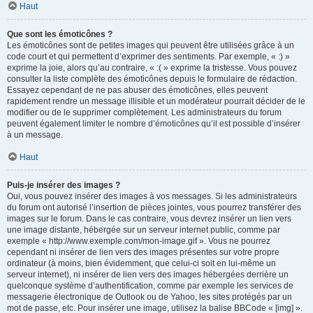
Haut
Que sont les émoticônes ?
Les émoticônes sont de petites images qui peuvent être utilisées grâce à un
code court et qui permettent d’exprimer des sentiments. Par exemple, « :) »
exprime la joie, alors qu’au contraire, « :( » exprime la tristesse. Vous pouvez
consulter la liste complète des émoticônes depuis le formulaire de rédaction.
Essayez cependant de ne pas abuser des émoticônes, elles peuvent
rapidement rendre un message illisible et un modérateur pourrait décider de le
modifier ou de le supprimer complètement. Les administrateurs du forum
peuvent également limiter le nombre d’émoticônes qu’il est possible d’insérer
à un message.
Haut
Puis-je insérer des images ?
Oui, vous pouvez insérer des images à vos messages. Si les administrateurs
du forum ont autorisé l’insertion de pièces jointes, vous pourrez transférer des
images sur le forum. Dans le cas contraire, vous devrez insérer un lien vers
une image distante, hébergée sur un serveur internet public, comme par
exemple « http://www.exemple.com/mon-image.gif ». Vous ne pourrez
cependant ni insérer de lien vers des images présentes sur votre propre
ordinateur (à moins, bien évidemment, que celui-ci soit en lui-même un
serveur internet), ni insérer de lien vers des images hébergées derrière un
quelconque système d’authentification, comme par exemple les services de
messagerie électronique de Outlook ou de Yahoo, les sites protégés par un
mot de passe, etc. Pour insérer une image, utilisez la balise BBCode « [img] ».