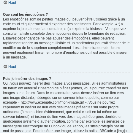
Haut
Que sont les émoticônes ?
Les émoticônes sont de petites images qui peuvent être utilisées grâce à un
code court et qui permettent d’exprimer des sentiments. Par exemple, « :) »
exprime la joie, alors qu’au contraire, « :( » exprime la tristesse. Vous pouvez
consulter la liste complète des émoticônes depuis le formulaire de rédaction.
Essayez cependant de ne pas abuser des émoticônes, elles peuvent
rapidement rendre un message illisible et un modérateur pourrait décider de le
modifier ou de le supprimer complètement. Les administrateurs du forum
peuvent également limiter le nombre d’émoticônes qu’il est possible d’insérer
à un message.
Haut
Puis-je insérer des images ?
Oui, vous pouvez insérer des images à vos messages. Si les administrateurs
du forum ont autorisé l’insertion de pièces jointes, vous pourrez transférer des
images sur le forum. Dans le cas contraire, vous devrez insérer un lien vers
une image distante, hébergée sur un serveur internet public, comme par
exemple « http://www.exemple.com/mon-image.gif ». Vous ne pourrez
cependant ni insérer de lien vers des images présentes sur votre propre
ordinateur (à moins, bien évidemment, que celui-ci soit en lui-même un
serveur internet), ni insérer de lien vers des images hébergées derrière un
quelconque système d’authentification, comme par exemple les services de
messagerie électronique de Outlook ou de Yahoo, les sites protégés par un
mot de passe, etc. Pour insérer une image, utilisez la balise BBCode « [img] ».