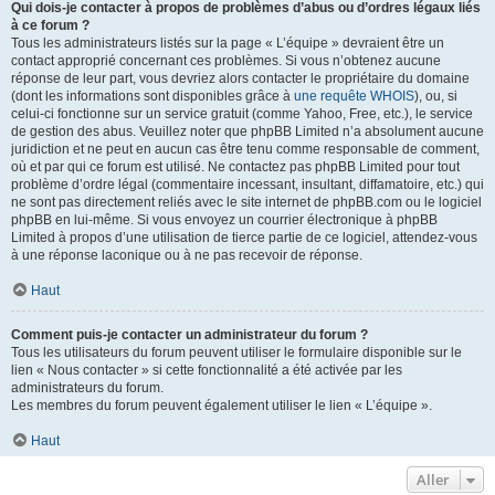
Qui dois-je contacter à propos de problèmes d’abus ou d’ordres légaux liés
à ce forum ?
Tous les administrateurs listés sur la page « L’équipe » devraient être un
contact approprié concernant ces problèmes. Si vous n’obtenez aucune
réponse de leur part, vous devriez alors contacter le propriétaire du domaine
(dont les informations sont disponibles grâce à
une requête WHOIS
), ou, si
celui-ci fonctionne sur un service gratuit (comme Yahoo, Free, etc.), le service
de gestion des abus. Veuillez noter que phpBB Limited n’a absolument aucune
juridiction et ne peut en aucun cas être tenu comme responsable de comment,
où et par qui ce forum est utilisé. Ne contactez pas phpBB Limited pour tout
problème d’ordre légal (commentaire incessant, insultant, diffamatoire, etc.) qui
ne sont pas directement reliés avec le site internet de phpBB.com ou le logiciel
phpBB en lui-même. Si vous envoyez un courrier électronique à phpBB
Limited à propos d’une utilisation de tierce partie de ce logiciel, attendez-vous
à une réponse laconique ou à ne pas recevoir de réponse.
Haut
Comment puis-je contacter un administrateur du forum ?
Tous les utilisateurs du forum peuvent utiliser le formulaire disponible sur le
lien « Nous contacter » si cette fonctionnalité a été activée par les
administrateurs du forum.
Les membres du forum peuvent également utiliser le lien « L’équipe ».
Haut
Aller