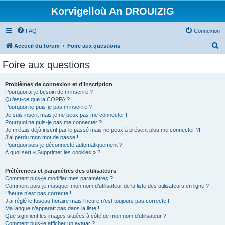
Korvigelloù An DROUIZIG
FAQ
Connexion
R
Accueil du forum
Foire aux questions
e
Foire aux questions
c
h
Problèmes de connexion et d’inscription
Pourquoi ai-je besoin de m’inscrire ?
e
Qu’est-ce que la COPPA ?
r
Pourquoi ne puis-je pas m’inscrire ?
Je suis inscrit mais je ne peux pas me connecter !
c
Pourquoi ne puis-je pas me connecter ?
Je m’étais déjà inscrit par le passé mais ne peux à présent plus me connecter ?!
h
J’ai perdu mon mot de passe !
e
Pourquoi suis-je déconnecté automatiquement ?
À quoi sert « Supprimer les cookies » ?
r
Préférences et paramètres des utilisateurs
Comment puis-je modifier mes paramètres ?
Comment puis-je masquer mon nom d’utilisateur de la liste des utilisateurs en ligne ?
L’heure n’est pas correcte !
J’ai réglé le fuseau horaire mais l’heure n’est toujours pas correcte !
Ma langue n’apparaît pas dans la liste !
Que signifient les images situées à côté de mon nom d’utilisateur ?
Comment puis-je afficher un avatar ?