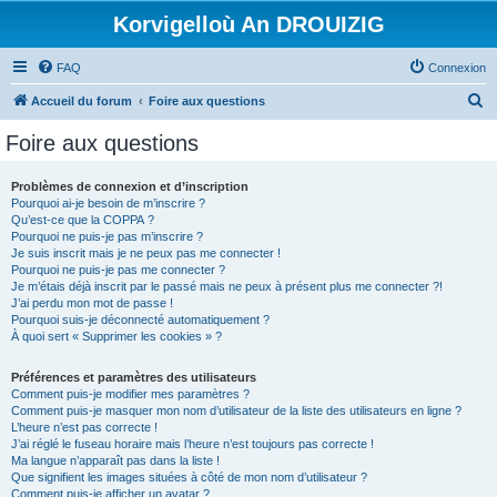
Korvigelloù An DROUIZIG
FAQ
Connexion
R
Accueil du forum
Foire aux questions
e
Foire aux questions
c
h
Problèmes de connexion et d’inscription
Pourquoi ai-je besoin de m’inscrire ?
e
Qu’est-ce que la COPPA ?
r
Pourquoi ne puis-je pas m’inscrire ?
Je suis inscrit mais je ne peux pas me connecter !
c
Pourquoi ne puis-je pas me connecter ?
Je m’étais déjà inscrit par le passé mais ne peux à présent plus me connecter ?!
h
J’ai perdu mon mot de passe !
e
Pourquoi suis-je déconnecté automatiquement ?
À quoi sert « Supprimer les cookies » ?
r
Préférences et paramètres des utilisateurs
Comment puis-je modifier mes paramètres ?
Comment puis-je masquer mon nom d’utilisateur de la liste des utilisateurs en ligne ?
L’heure n’est pas correcte !
J’ai réglé le fuseau horaire mais l’heure n’est toujours pas correcte !
Ma langue n’apparaît pas dans la liste !
Que signifient les images situées à côté de mon nom d’utilisateur ?
Comment puis-je afficher un avatar ?