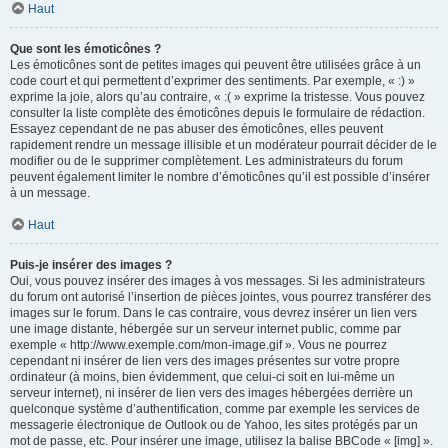
Haut
Que sont les émoticônes ?
Les émoticônes sont de petites images qui peuvent être utilisées grâce à un
code court et qui permettent d’exprimer des sentiments. Par exemple, « :) »
exprime la joie, alors qu’au contraire, « :( » exprime la tristesse. Vous pouvez
consulter la liste complète des émoticônes depuis le formulaire de rédaction.
Essayez cependant de ne pas abuser des émoticônes, elles peuvent
rapidement rendre un message illisible et un modérateur pourrait décider de le
modifier ou de le supprimer complètement. Les administrateurs du forum
peuvent également limiter le nombre d’émoticônes qu’il est possible d’insérer
à un message.
Haut
Puis-je insérer des images ?
Oui, vous pouvez insérer des images à vos messages. Si les administrateurs
du forum ont autorisé l’insertion de pièces jointes, vous pourrez transférer des
images sur le forum. Dans le cas contraire, vous devrez insérer un lien vers
une image distante, hébergée sur un serveur internet public, comme par
exemple « http://www.exemple.com/mon-image.gif ». Vous ne pourrez
cependant ni insérer de lien vers des images présentes sur votre propre
ordinateur (à moins, bien évidemment, que celui-ci soit en lui-même un
serveur internet), ni insérer de lien vers des images hébergées derrière un
quelconque système d’authentification, comme par exemple les services de
messagerie électronique de Outlook ou de Yahoo, les sites protégés par un
mot de passe, etc. Pour insérer une image, utilisez la balise BBCode « [img] ».