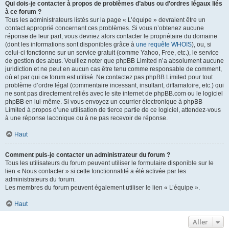
Qui dois-je contacter à propos de problèmes d’abus ou d’ordres légaux liés
à ce forum ?
Tous les administrateurs listés sur la page « L’équipe » devraient être un
contact approprié concernant ces problèmes. Si vous n’obtenez aucune
réponse de leur part, vous devriez alors contacter le propriétaire du domaine
(dont les informations sont disponibles grâce à
une requête WHOIS
), ou, si
celui-ci fonctionne sur un service gratuit (comme Yahoo, Free, etc.), le service
de gestion des abus. Veuillez noter que phpBB Limited n’a absolument aucune
juridiction et ne peut en aucun cas être tenu comme responsable de comment,
où et par qui ce forum est utilisé. Ne contactez pas phpBB Limited pour tout
problème d’ordre légal (commentaire incessant, insultant, diffamatoire, etc.) qui
ne sont pas directement reliés avec le site internet de phpBB.com ou le logiciel
phpBB en lui-même. Si vous envoyez un courrier électronique à phpBB
Limited à propos d’une utilisation de tierce partie de ce logiciel, attendez-vous
à une réponse laconique ou à ne pas recevoir de réponse.
Haut
Comment puis-je contacter un administrateur du forum ?
Tous les utilisateurs du forum peuvent utiliser le formulaire disponible sur le
lien « Nous contacter » si cette fonctionnalité a été activée par les
administrateurs du forum.
Les membres du forum peuvent également utiliser le lien « L’équipe ».
Haut
Aller