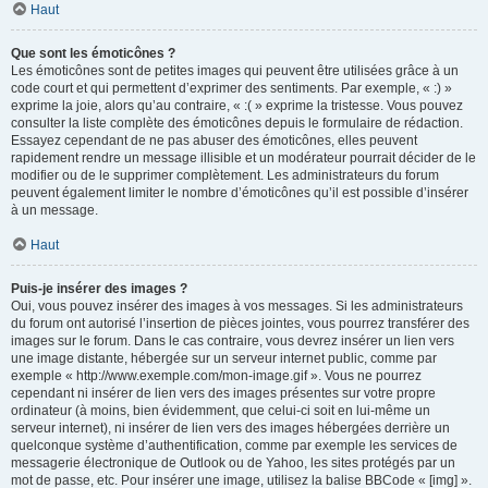
Haut
Que sont les émoticônes ?
Les émoticônes sont de petites images qui peuvent être utilisées grâce à un
code court et qui permettent d’exprimer des sentiments. Par exemple, « :) »
exprime la joie, alors qu’au contraire, « :( » exprime la tristesse. Vous pouvez
consulter la liste complète des émoticônes depuis le formulaire de rédaction.
Essayez cependant de ne pas abuser des émoticônes, elles peuvent
rapidement rendre un message illisible et un modérateur pourrait décider de le
modifier ou de le supprimer complètement. Les administrateurs du forum
peuvent également limiter le nombre d’émoticônes qu’il est possible d’insérer
à un message.
Haut
Puis-je insérer des images ?
Oui, vous pouvez insérer des images à vos messages. Si les administrateurs
du forum ont autorisé l’insertion de pièces jointes, vous pourrez transférer des
images sur le forum. Dans le cas contraire, vous devrez insérer un lien vers
une image distante, hébergée sur un serveur internet public, comme par
exemple « http://www.exemple.com/mon-image.gif ». Vous ne pourrez
cependant ni insérer de lien vers des images présentes sur votre propre
ordinateur (à moins, bien évidemment, que celui-ci soit en lui-même un
serveur internet), ni insérer de lien vers des images hébergées derrière un
quelconque système d’authentification, comme par exemple les services de
messagerie électronique de Outlook ou de Yahoo, les sites protégés par un
mot de passe, etc. Pour insérer une image, utilisez la balise BBCode « [img] ».