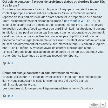
Qui dois-je contacter à propos de problèmes d’abus ou d’ordres légaux liés
à ce forum ?
Tous les administrateurs listés sur la page « L’équipe » devraient être un
contact approprié concernant ces problèmes. Si vous n’obtenez aucune
réponse de leur part, vous devriez alors contacter le propriétaire du domaine
(dont les informations sont disponibles grâce à
une requête WHOIS
), ou, si
celui-ci fonctionne sur un service gratuit (comme Yahoo, Free, etc.), le service
de gestion des abus. Veuillez noter que phpBB Limited n’a absolument aucune
juridiction et ne peut en aucun cas être tenu comme responsable de comment,
où et par qui ce forum est utilisé. Ne contactez pas phpBB Limited pour tout
problème d’ordre légal (commentaire incessant, insultant, diffamatoire, etc.) qui
ne sont pas directement reliés avec le site internet de phpBB.com ou le logiciel
phpBB en lui-même. Si vous envoyez un courrier électronique à phpBB
Limited à propos d’une utilisation de tierce partie de ce logiciel, attendez-vous
à une réponse laconique ou à ne pas recevoir de réponse.
Haut
Comment puis-je contacter un administrateur du forum ?
Tous les utilisateurs du forum peuvent utiliser le formulaire disponible sur le
lien « Nous contacter » si cette fonctionnalité a été activée par les
administrateurs du forum.
Les membres du forum peuvent également utiliser le lien « L’équipe ».
Haut
Aller