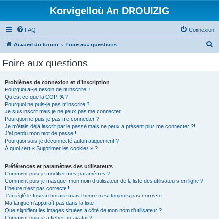
Korvigelloù An DROUIZIG
FAQ
Connexion
R
Accueil du forum
Foire aux questions
e
Foire aux questions
c
h
Problèmes de connexion et d’inscription
Pourquoi ai-je besoin de m’inscrire ?
e
Qu’est-ce que la COPPA ?
r
Pourquoi ne puis-je pas m’inscrire ?
Je suis inscrit mais je ne peux pas me connecter !
c
Pourquoi ne puis-je pas me connecter ?
Je m’étais déjà inscrit par le passé mais ne peux à présent plus me connecter ?!
h
J’ai perdu mon mot de passe !
e
Pourquoi suis-je déconnecté automatiquement ?
À quoi sert « Supprimer les cookies » ?
r
Préférences et paramètres des utilisateurs
Comment puis-je modifier mes paramètres ?
Comment puis-je masquer mon nom d’utilisateur de la liste des utilisateurs en ligne ?
L’heure n’est pas correcte !
J’ai réglé le fuseau horaire mais l’heure n’est toujours pas correcte !
Ma langue n’apparaît pas dans la liste !
Que signifient les images situées à côté de mon nom d’utilisateur ?
Comment puis-je afficher un avatar ?