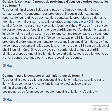
Qui dois-je contacter à propos de problèmes d’abus ou d’ordres légaux liés
à ce forum ?
Tous les administrateurs listés sur la page « L’équipe » devraient être un
contact approprié concernant ces problèmes. Si vous n’obtenez aucune
réponse de leur part, vous devriez alors contacter le propriétaire du domaine
(dont les informations sont disponibles grâce à
une requête WHOIS
), ou, si
celui-ci fonctionne sur un service gratuit (comme Yahoo, Free, etc.), le service
de gestion des abus. Veuillez noter que phpBB Limited n’a absolument aucune
juridiction et ne peut en aucun cas être tenu comme responsable de comment,
où et par qui ce forum est utilisé. Ne contactez pas phpBB Limited pour tout
problème d’ordre légal (commentaire incessant, insultant, diffamatoire, etc.) qui
ne sont pas directement reliés avec le site internet de phpBB.com ou le logiciel
phpBB en lui-même. Si vous envoyez un courrier électronique à phpBB
Limited à propos d’une utilisation de tierce partie de ce logiciel, attendez-vous
à une réponse laconique ou à ne pas recevoir de réponse.
Haut
Comment puis-je contacter un administrateur du forum ?
Tous les utilisateurs du forum peuvent utiliser le formulaire disponible sur le
lien « Nous contacter » si cette fonctionnalité a été activée par les
administrateurs du forum.
Les membres du forum peuvent également utiliser le lien « L’équipe ».
Haut
Aller