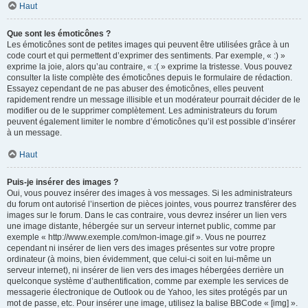
Haut
Que sont les émoticônes ?
Les émoticônes sont de petites images qui peuvent être utilisées grâce à un
code court et qui permettent d’exprimer des sentiments. Par exemple, « :) »
exprime la joie, alors qu’au contraire, « :( » exprime la tristesse. Vous pouvez
consulter la liste complète des émoticônes depuis le formulaire de rédaction.
Essayez cependant de ne pas abuser des émoticônes, elles peuvent
rapidement rendre un message illisible et un modérateur pourrait décider de le
modifier ou de le supprimer complètement. Les administrateurs du forum
peuvent également limiter le nombre d’émoticônes qu’il est possible d’insérer
à un message.
Haut
Puis-je insérer des images ?
Oui, vous pouvez insérer des images à vos messages. Si les administrateurs
du forum ont autorisé l’insertion de pièces jointes, vous pourrez transférer des
images sur le forum. Dans le cas contraire, vous devrez insérer un lien vers
une image distante, hébergée sur un serveur internet public, comme par
exemple « http://www.exemple.com/mon-image.gif ». Vous ne pourrez
cependant ni insérer de lien vers des images présentes sur votre propre
ordinateur (à moins, bien évidemment, que celui-ci soit en lui-même un
serveur internet), ni insérer de lien vers des images hébergées derrière un
quelconque système d’authentification, comme par exemple les services de
messagerie électronique de Outlook ou de Yahoo, les sites protégés par un
mot de passe, etc. Pour insérer une image, utilisez la balise BBCode « [img] ».