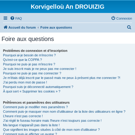
Korvigelloù An DROUIZIG
FAQ
Connexion
R
Accueil du forum
Foire aux questions
e
Foire aux questions
c
h
Problèmes de connexion et d’inscription
Pourquoi ai-je besoin de m’inscrire ?
e
Qu’est-ce que la COPPA ?
r
Pourquoi ne puis-je pas m’inscrire ?
Je suis inscrit mais je ne peux pas me connecter !
c
Pourquoi ne puis-je pas me connecter ?
Je m’étais déjà inscrit par le passé mais ne peux à présent plus me connecter ?!
h
J’ai perdu mon mot de passe !
e
Pourquoi suis-je déconnecté automatiquement ?
À quoi sert « Supprimer les cookies » ?
r
Préférences et paramètres des utilisateurs
Comment puis-je modifier mes paramètres ?
Comment puis-je masquer mon nom d’utilisateur de la liste des utilisateurs en ligne ?
L’heure n’est pas correcte !
J’ai réglé le fuseau horaire mais l’heure n’est toujours pas correcte !
Ma langue n’apparaît pas dans la liste !
Que signifient les images situées à côté de mon nom d’utilisateur ?
Comment puis-je afficher un avatar ?