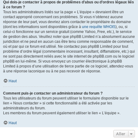
Qui dois-je contacter à propos de problèmes d’abus ou d’ordres légaux liés
à ce forum ?
Tous les administrateurs listés sur la page « L’équipe » devraient être un
contact approprié concernant ces problèmes. Si vous n’obtenez aucune
réponse de leur part, vous devriez alors contacter le propriétaire du domaine
(dont les informations sont disponibles grâce à
une requête WHOIS
), ou, si
celui-ci fonctionne sur un service gratuit (comme Yahoo, Free, etc.), le service
de gestion des abus. Veuillez noter que phpBB Limited n’a absolument aucune
juridiction et ne peut en aucun cas être tenu comme responsable de comment,
où et par qui ce forum est utilisé. Ne contactez pas phpBB Limited pour tout
problème d’ordre légal (commentaire incessant, insultant, diffamatoire, etc.) qui
ne sont pas directement reliés avec le site internet de phpBB.com ou le logiciel
phpBB en lui-même. Si vous envoyez un courrier électronique à phpBB
Limited à propos d’une utilisation de tierce partie de ce logiciel, attendez-vous
à une réponse laconique ou à ne pas recevoir de réponse.
Haut
Comment puis-je contacter un administrateur du forum ?
Tous les utilisateurs du forum peuvent utiliser le formulaire disponible sur le
lien « Nous contacter » si cette fonctionnalité a été activée par les
administrateurs du forum.
Les membres du forum peuvent également utiliser le lien « L’équipe ».
Haut
Aller