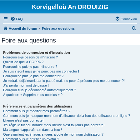
Korvigelloù An DROUIZIG
FAQ
Connexion
R
Accueil du forum
Foire aux questions
e
Foire aux questions
c
h
Problèmes de connexion et d’inscription
Pourquoi ai-je besoin de m’inscrire ?
e
Qu’est-ce que la COPPA ?
r
Pourquoi ne puis-je pas m’inscrire ?
Je suis inscrit mais je ne peux pas me connecter !
c
Pourquoi ne puis-je pas me connecter ?
Je m’étais déjà inscrit par le passé mais ne peux à présent plus me connecter ?!
h
J’ai perdu mon mot de passe !
e
Pourquoi suis-je déconnecté automatiquement ?
À quoi sert « Supprimer les cookies » ?
r
Préférences et paramètres des utilisateurs
Comment puis-je modifier mes paramètres ?
Comment puis-je masquer mon nom d’utilisateur de la liste des utilisateurs en ligne ?
L’heure n’est pas correcte !
J’ai réglé le fuseau horaire mais l’heure n’est toujours pas correcte !
Ma langue n’apparaît pas dans la liste !
Que signifient les images situées à côté de mon nom d’utilisateur ?
Comment puis-je afficher un avatar ?