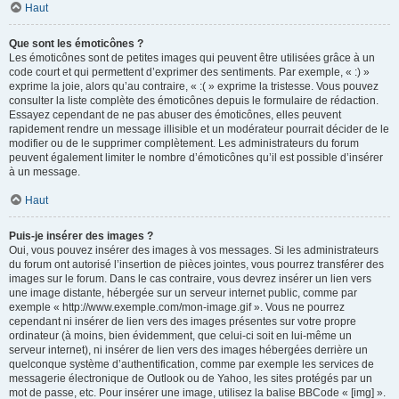
Haut
Que sont les émoticônes ?
Les émoticônes sont de petites images qui peuvent être utilisées grâce à un
code court et qui permettent d’exprimer des sentiments. Par exemple, « :) »
exprime la joie, alors qu’au contraire, « :( » exprime la tristesse. Vous pouvez
consulter la liste complète des émoticônes depuis le formulaire de rédaction.
Essayez cependant de ne pas abuser des émoticônes, elles peuvent
rapidement rendre un message illisible et un modérateur pourrait décider de le
modifier ou de le supprimer complètement. Les administrateurs du forum
peuvent également limiter le nombre d’émoticônes qu’il est possible d’insérer
à un message.
Haut
Puis-je insérer des images ?
Oui, vous pouvez insérer des images à vos messages. Si les administrateurs
du forum ont autorisé l’insertion de pièces jointes, vous pourrez transférer des
images sur le forum. Dans le cas contraire, vous devrez insérer un lien vers
une image distante, hébergée sur un serveur internet public, comme par
exemple « http://www.exemple.com/mon-image.gif ». Vous ne pourrez
cependant ni insérer de lien vers des images présentes sur votre propre
ordinateur (à moins, bien évidemment, que celui-ci soit en lui-même un
serveur internet), ni insérer de lien vers des images hébergées derrière un
quelconque système d’authentification, comme par exemple les services de
messagerie électronique de Outlook ou de Yahoo, les sites protégés par un
mot de passe, etc. Pour insérer une image, utilisez la balise BBCode « [img] ».