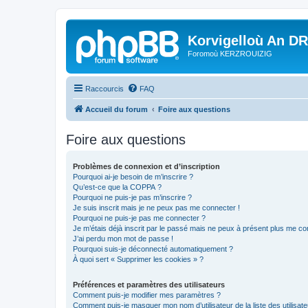
Korvigelloù An D
Foromoù KERZROUIZIG
Raccourcis
FAQ
Accueil du forum
Foire aux questions
Foire aux questions
Problèmes de connexion et d’inscription
Pourquoi ai-je besoin de m’inscrire ?
Qu’est-ce que la COPPA ?
Pourquoi ne puis-je pas m’inscrire ?
Je suis inscrit mais je ne peux pas me connecter !
Pourquoi ne puis-je pas me connecter ?
Je m’étais déjà inscrit par le passé mais ne peux à présent plus me co
J’ai perdu mon mot de passe !
Pourquoi suis-je déconnecté automatiquement ?
À quoi sert « Supprimer les cookies » ?
Préférences et paramètres des utilisateurs
Comment puis-je modifier mes paramètres ?
Comment puis-je masquer mon nom d’utilisateur de la liste des utilisate