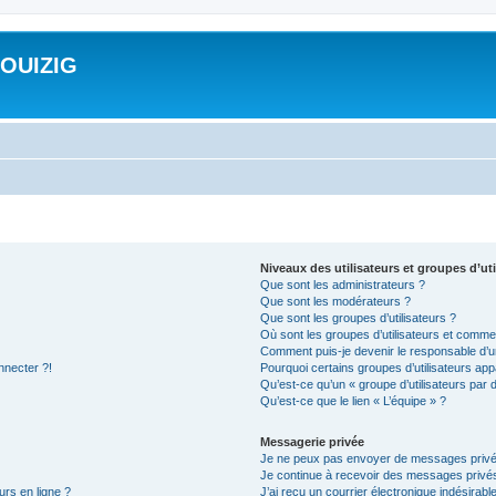
ROUIZIG
Niveaux des utilisateurs et groupes d’uti
Que sont les administrateurs ?
Que sont les modérateurs ?
Que sont les groupes d’utilisateurs ?
Où sont les groupes d’utilisateurs et commen
Comment puis-je devenir le responsable d’un
nnecter ?!
Pourquoi certains groupes d’utilisateurs app
Qu’est-ce qu’un « groupe d’utilisateurs par 
Qu’est-ce que le lien « L’équipe » ?
Messagerie privée
Je ne peux pas envoyer de messages privé
Je continue à recevoir des messages privés 
urs en ligne ?
J’ai reçu un courrier électronique indésirabl