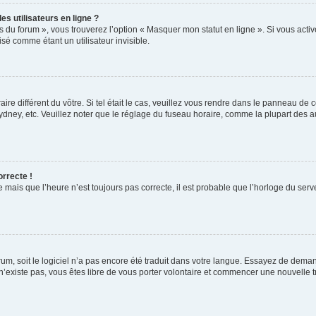
s utilisateurs en ligne ?
s du forum », vous trouverez l’option « Masquer mon statut en ligne ». Si vous activ
é comme étant un utilisateur invisible.
aire différent du vôtre. Si tel était le cas, veuillez vous rendre dans le panneau de co
ey, etc. Veuillez noter que le réglage du fuseau horaire, comme la plupart des autr
orrecte !
 mais que l’heure n’est toujours pas correcte, il est probable que l’horloge du serve
orum, soit le logiciel n’a pas encore été traduit dans votre langue. Essayez de deman
 n’existe pas, vous êtes libre de vous porter volontaire et commencer une nouvelle t