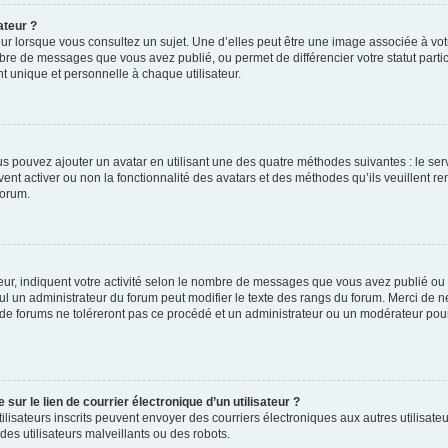
ateur ?
ur lorsque vous consultez un sujet. Une d’elles peut être une image associée à vo
mbre de messages que vous avez publié, ou permet de différencier votre statut parti
 unique et personnelle à chaque utilisateur.
ous pouvez ajouter un avatar en utilisant une des quatre méthodes suivantes : le serv
ent activer ou non la fonctionnalité des avatars et des méthodes qu’ils veuillent ren
forum.
ur, indiquent votre activité selon le nombre de messages que vous avez publié ou id
eul un administrateur du forum peut modifier le texte des rangs du forum. Merci de 
de forums ne toléreront pas ce procédé et un administrateur ou un modérateur pou
ur le lien de courrier électronique d’un utilisateur ?
s utilisateurs inscrits peuvent envoyer des courriers électroniques aux autres utili
es utilisateurs malveillants ou des robots.