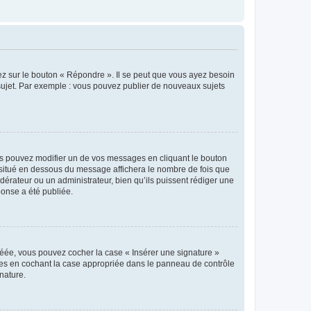
ez sur le bouton « Répondre ». Il se peut que vous ayez besoin
 sujet. Par exemple : vous pouvez publier de nouveaux sujets
s pouvez modifier un de vos messages en cliquant le bouton
e situé en dessous du message affichera le nombre de fois que
modérateur ou un administrateur, bien qu’ils puissent rédiger une
ponse a été publiée.
réée, vous pouvez cocher la case « Insérer une signature »
ages en cochant la case appropriée dans le panneau de contrôle
gnature.