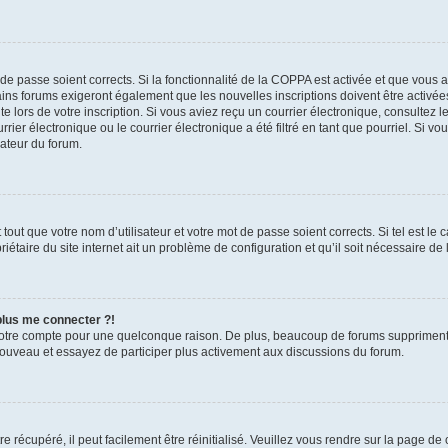
t de passe soient corrects. Si la fonctionnalité de la COPPA est activée et que vous 
ains forums exigeront également que les nouvelles inscriptions doivent être activée
te lors de votre inscription. Si vous aviez reçu un courrier électronique, consultez l
r électronique ou le courrier électronique a été filtré en tant que pourriel. Si vo
rateur du forum.
out que votre nom d’utilisateur et votre mot de passe soient corrects. Si tel est le
iétaire du site internet ait un problème de configuration et qu’il soit nécessaire de l
 plus me connecter ?!
votre compte pour une quelconque raison. De plus, beaucoup de forums suppriment pér
 nouveau et essayez de participer plus activement aux discussions du forum.
 récupéré, il peut facilement être réinitialisé. Veuillez vous rendre sur la page de