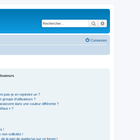
Rechercher
Recherche avancé
Connexion
lisateurs
t puis-je en rejoindre un ?
 groupe d’utilisateurs ?
araissent dans une couleur différente ?
défaut » ?
s !
non sollicités !
e de la part de quelqu’un sur ce forum !