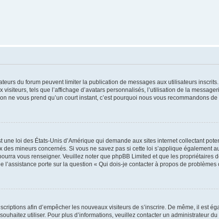
trateurs du forum peuvent limiter la publication de messages aux utilisateurs inscri
visiteurs, tels que l’affichage d’avatars personnalisés, l’utilisation de la messager
ription ne vous prend qu’un court instant, c’est pourquoi nous vous recommandons de l
t une loi des États-Unis d’Amérique qui demande aux sites internet collectant pot
 des mineurs concernés. Si vous ne savez pas si cette loi s’applique également au
 pourra vous renseigner. Veuillez noter que phpBB Limited et que les propriétaires
ue l’assistance porte sur la question « Qui dois-je contacter à propos de problèmes 
inscriptions afin d’empêcher les nouveaux visiteurs de s’inscrire. De même, il est é
s souhaitez utiliser. Pour plus d’informations, veuillez contacter un administrateur du