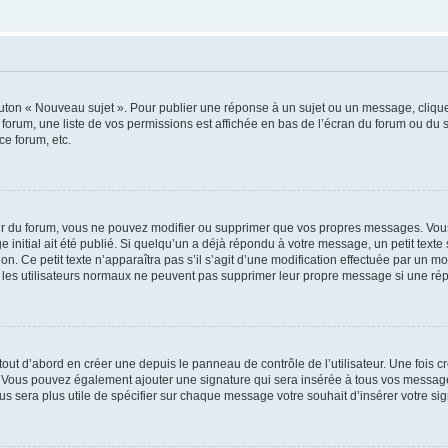
outon « Nouveau sujet ». Pour publier une réponse à un sujet ou un message, cliqu
 forum, une liste de vos permissions est affichée en bas de l’écran du forum ou du
ce forum, etc.
r du forum, vous ne pouvez modifier ou supprimer que vos propres messages. Vou
 initial ait été publié. Si quelqu’un a déjà répondu à votre message, un petit text
ion. Ce petit texte n’apparaîtra pas s’il s’agit d’une modification effectuée par un 
ue les utilisateurs normaux ne peuvent pas supprimer leur propre message si une ré
ut d’abord en créer une depuis le panneau de contrôle de l’utilisateur. Une fois c
ure. Vous pouvez également ajouter une signature qui sera insérée à tous vos mess
 vous sera plus utile de spécifier sur chaque message votre souhait d’insérer votre si