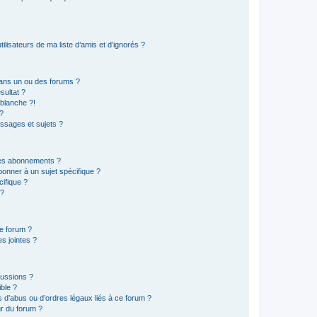
lisateurs de ma liste d’amis et d’ignorés ?
ans un ou des forums ?
sultat ?
blanche ?!
?
ssages et sujets ?
t les abonnements ?
onner à un sujet spécifique ?
ifique ?
 ?
ce forum ?
s jointes ?
cussions ?
ible ?
 d’abus ou d’ordres légaux liés à ce forum ?
r du forum ?