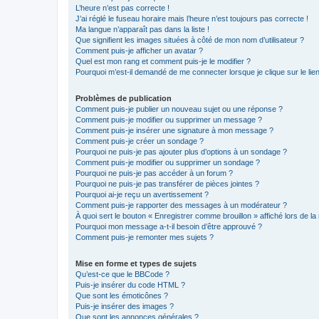
L’heure n’est pas correcte !
J’ai réglé le fuseau horaire mais l’heure n’est toujours pas correcte !
Ma langue n’apparaît pas dans la liste !
Que signifient les images situées à côté de mon nom d’utilisateur ?
Comment puis-je afficher un avatar ?
Quel est mon rang et comment puis-je le modifier ?
Pourquoi m’est-il demandé de me connecter lorsque je clique sur le lien 
Problèmes de publication
Comment puis-je publier un nouveau sujet ou une réponse ?
Comment puis-je modifier ou supprimer un message ?
Comment puis-je insérer une signature à mon message ?
Comment puis-je créer un sondage ?
Pourquoi ne puis-je pas ajouter plus d’options à un sondage ?
Comment puis-je modifier ou supprimer un sondage ?
Pourquoi ne puis-je pas accéder à un forum ?
Pourquoi ne puis-je pas transférer de pièces jointes ?
Pourquoi ai-je reçu un avertissement ?
Comment puis-je rapporter des messages à un modérateur ?
À quoi sert le bouton « Enregistrer comme brouillon » affiché lors de la 
Pourquoi mon message a-t-il besoin d’être approuvé ?
Comment puis-je remonter mes sujets ?
Mise en forme et types de sujets
Qu’est-ce que le BBCode ?
Puis-je insérer du code HTML ?
Que sont les émoticônes ?
Puis-je insérer des images ?
Que sont les annonces générales ?