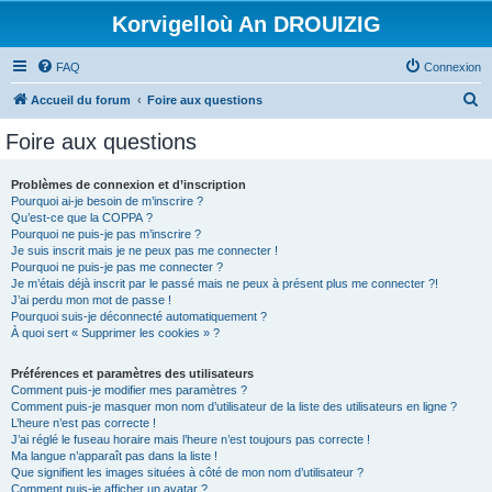
Korvigelloù An DROUIZIG
FAQ
Connexion
R
Accueil du forum
Foire aux questions
e
Foire aux questions
c
h
Problèmes de connexion et d’inscription
Pourquoi ai-je besoin de m’inscrire ?
e
Qu’est-ce que la COPPA ?
r
Pourquoi ne puis-je pas m’inscrire ?
Je suis inscrit mais je ne peux pas me connecter !
c
Pourquoi ne puis-je pas me connecter ?
Je m’étais déjà inscrit par le passé mais ne peux à présent plus me connecter ?!
h
J’ai perdu mon mot de passe !
e
Pourquoi suis-je déconnecté automatiquement ?
À quoi sert « Supprimer les cookies » ?
r
Préférences et paramètres des utilisateurs
Comment puis-je modifier mes paramètres ?
Comment puis-je masquer mon nom d’utilisateur de la liste des utilisateurs en ligne ?
L’heure n’est pas correcte !
J’ai réglé le fuseau horaire mais l’heure n’est toujours pas correcte !
Ma langue n’apparaît pas dans la liste !
Que signifient les images situées à côté de mon nom d’utilisateur ?
Comment puis-je afficher un avatar ?