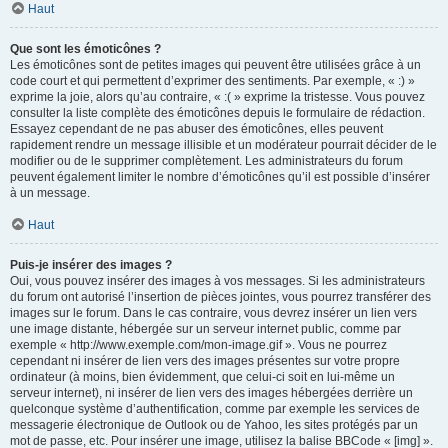
Haut
Que sont les émoticônes ?
Les émoticônes sont de petites images qui peuvent être utilisées grâce à un
code court et qui permettent d’exprimer des sentiments. Par exemple, « :) »
exprime la joie, alors qu’au contraire, « :( » exprime la tristesse. Vous pouvez
consulter la liste complète des émoticônes depuis le formulaire de rédaction.
Essayez cependant de ne pas abuser des émoticônes, elles peuvent
rapidement rendre un message illisible et un modérateur pourrait décider de le
modifier ou de le supprimer complètement. Les administrateurs du forum
peuvent également limiter le nombre d’émoticônes qu’il est possible d’insérer
à un message.
Haut
Puis-je insérer des images ?
Oui, vous pouvez insérer des images à vos messages. Si les administrateurs
du forum ont autorisé l’insertion de pièces jointes, vous pourrez transférer des
images sur le forum. Dans le cas contraire, vous devrez insérer un lien vers
une image distante, hébergée sur un serveur internet public, comme par
exemple « http://www.exemple.com/mon-image.gif ». Vous ne pourrez
cependant ni insérer de lien vers des images présentes sur votre propre
ordinateur (à moins, bien évidemment, que celui-ci soit en lui-même un
serveur internet), ni insérer de lien vers des images hébergées derrière un
quelconque système d’authentification, comme par exemple les services de
messagerie électronique de Outlook ou de Yahoo, les sites protégés par un
mot de passe, etc. Pour insérer une image, utilisez la balise BBCode « [img] ».