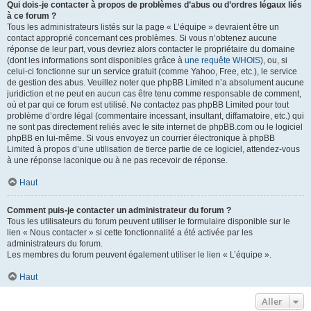
Qui dois-je contacter à propos de problèmes d’abus ou d’ordres légaux liés
à ce forum ?
Tous les administrateurs listés sur la page « L’équipe » devraient être un
contact approprié concernant ces problèmes. Si vous n’obtenez aucune
réponse de leur part, vous devriez alors contacter le propriétaire du domaine
(dont les informations sont disponibles grâce à
une requête WHOIS
), ou, si
celui-ci fonctionne sur un service gratuit (comme Yahoo, Free, etc.), le service
de gestion des abus. Veuillez noter que phpBB Limited n’a absolument aucune
juridiction et ne peut en aucun cas être tenu comme responsable de comment,
où et par qui ce forum est utilisé. Ne contactez pas phpBB Limited pour tout
problème d’ordre légal (commentaire incessant, insultant, diffamatoire, etc.) qui
ne sont pas directement reliés avec le site internet de phpBB.com ou le logiciel
phpBB en lui-même. Si vous envoyez un courrier électronique à phpBB
Limited à propos d’une utilisation de tierce partie de ce logiciel, attendez-vous
à une réponse laconique ou à ne pas recevoir de réponse.
Haut
Comment puis-je contacter un administrateur du forum ?
Tous les utilisateurs du forum peuvent utiliser le formulaire disponible sur le
lien « Nous contacter » si cette fonctionnalité a été activée par les
administrateurs du forum.
Les membres du forum peuvent également utiliser le lien « L’équipe ».
Haut
Aller