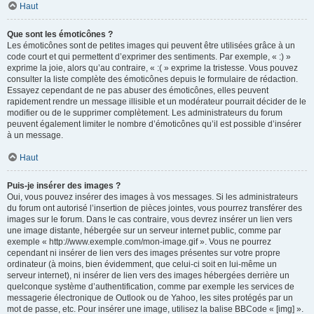
Haut
Que sont les émoticônes ?
Les émoticônes sont de petites images qui peuvent être utilisées grâce à un
code court et qui permettent d’exprimer des sentiments. Par exemple, « :) »
exprime la joie, alors qu’au contraire, « :( » exprime la tristesse. Vous pouvez
consulter la liste complète des émoticônes depuis le formulaire de rédaction.
Essayez cependant de ne pas abuser des émoticônes, elles peuvent
rapidement rendre un message illisible et un modérateur pourrait décider de le
modifier ou de le supprimer complètement. Les administrateurs du forum
peuvent également limiter le nombre d’émoticônes qu’il est possible d’insérer
à un message.
Haut
Puis-je insérer des images ?
Oui, vous pouvez insérer des images à vos messages. Si les administrateurs
du forum ont autorisé l’insertion de pièces jointes, vous pourrez transférer des
images sur le forum. Dans le cas contraire, vous devrez insérer un lien vers
une image distante, hébergée sur un serveur internet public, comme par
exemple « http://www.exemple.com/mon-image.gif ». Vous ne pourrez
cependant ni insérer de lien vers des images présentes sur votre propre
ordinateur (à moins, bien évidemment, que celui-ci soit en lui-même un
serveur internet), ni insérer de lien vers des images hébergées derrière un
quelconque système d’authentification, comme par exemple les services de
messagerie électronique de Outlook ou de Yahoo, les sites protégés par un
mot de passe, etc. Pour insérer une image, utilisez la balise BBCode « [img] ».