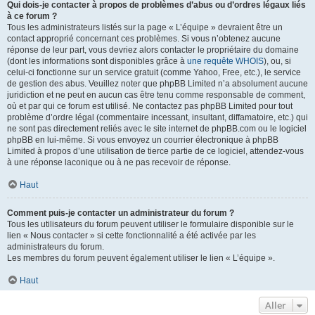
Qui dois-je contacter à propos de problèmes d’abus ou d’ordres légaux liés
à ce forum ?
Tous les administrateurs listés sur la page « L’équipe » devraient être un
contact approprié concernant ces problèmes. Si vous n’obtenez aucune
réponse de leur part, vous devriez alors contacter le propriétaire du domaine
(dont les informations sont disponibles grâce à
une requête WHOIS
), ou, si
celui-ci fonctionne sur un service gratuit (comme Yahoo, Free, etc.), le service
de gestion des abus. Veuillez noter que phpBB Limited n’a absolument aucune
juridiction et ne peut en aucun cas être tenu comme responsable de comment,
où et par qui ce forum est utilisé. Ne contactez pas phpBB Limited pour tout
problème d’ordre légal (commentaire incessant, insultant, diffamatoire, etc.) qui
ne sont pas directement reliés avec le site internet de phpBB.com ou le logiciel
phpBB en lui-même. Si vous envoyez un courrier électronique à phpBB
Limited à propos d’une utilisation de tierce partie de ce logiciel, attendez-vous
à une réponse laconique ou à ne pas recevoir de réponse.
Haut
Comment puis-je contacter un administrateur du forum ?
Tous les utilisateurs du forum peuvent utiliser le formulaire disponible sur le
lien « Nous contacter » si cette fonctionnalité a été activée par les
administrateurs du forum.
Les membres du forum peuvent également utiliser le lien « L’équipe ».
Haut
Aller