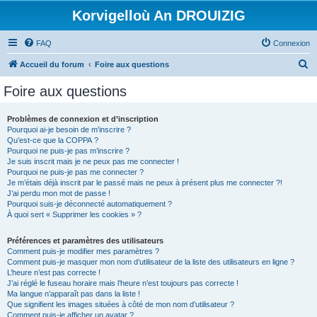
Korvigelloù An DROUIZIG
FAQ
Connexion
R
Accueil du forum
Foire aux questions
e
Foire aux questions
c
h
Problèmes de connexion et d’inscription
Pourquoi ai-je besoin de m’inscrire ?
e
Qu’est-ce que la COPPA ?
r
Pourquoi ne puis-je pas m’inscrire ?
Je suis inscrit mais je ne peux pas me connecter !
c
Pourquoi ne puis-je pas me connecter ?
Je m’étais déjà inscrit par le passé mais ne peux à présent plus me connecter ?!
h
J’ai perdu mon mot de passe !
e
Pourquoi suis-je déconnecté automatiquement ?
À quoi sert « Supprimer les cookies » ?
r
Préférences et paramètres des utilisateurs
Comment puis-je modifier mes paramètres ?
Comment puis-je masquer mon nom d’utilisateur de la liste des utilisateurs en ligne ?
L’heure n’est pas correcte !
J’ai réglé le fuseau horaire mais l’heure n’est toujours pas correcte !
Ma langue n’apparaît pas dans la liste !
Que signifient les images situées à côté de mon nom d’utilisateur ?
Comment puis-je afficher un avatar ?