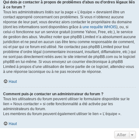
Qui dois-je contacter à propos de problèmes d’abus ou d’ordres légaux liés
à ce forum ?
Tous les administrateurs listés sur la page « L’équipe » devraient être un
contact approprié concernant ces problèmes. Si vous n’obtenez aucune
réponse de leur part, vous devriez alors contacter le propriétaire du domaine
(dont les informations sont disponibles grâce à
une requête WHOIS
), ou, si
celui-ci fonctionne sur un service gratuit (comme Yahoo, Free, etc.), le service
de gestion des abus. Veuillez noter que phpBB Limited n’a absolument aucune
juridiction et ne peut en aucun cas être tenu comme responsable de comment,
où et par qui ce forum est utilisé. Ne contactez pas phpBB Limited pour tout
problème d’ordre légal (commentaire incessant, insultant, diffamatoire, etc.) qui
ne sont pas directement reliés avec le site internet de phpBB.com ou le logiciel
phpBB en lui-même. Si vous envoyez un courrier électronique à phpBB
Limited à propos d’une utilisation de tierce partie de ce logiciel, attendez-vous
à une réponse laconique ou à ne pas recevoir de réponse.
Haut
Comment puis-je contacter un administrateur du forum ?
Tous les utilisateurs du forum peuvent utiliser le formulaire disponible sur le
lien « Nous contacter » si cette fonctionnalité a été activée par les
administrateurs du forum.
Les membres du forum peuvent également utiliser le lien « L’équipe ».
Haut
Aller