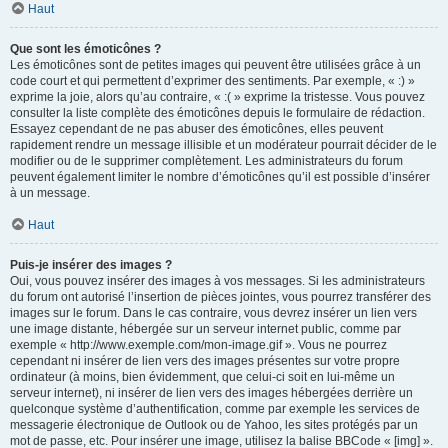
Haut
Que sont les émoticônes ?
Les émoticônes sont de petites images qui peuvent être utilisées grâce à un
code court et qui permettent d’exprimer des sentiments. Par exemple, « :) »
exprime la joie, alors qu’au contraire, « :( » exprime la tristesse. Vous pouvez
consulter la liste complète des émoticônes depuis le formulaire de rédaction.
Essayez cependant de ne pas abuser des émoticônes, elles peuvent
rapidement rendre un message illisible et un modérateur pourrait décider de le
modifier ou de le supprimer complètement. Les administrateurs du forum
peuvent également limiter le nombre d’émoticônes qu’il est possible d’insérer
à un message.
Haut
Puis-je insérer des images ?
Oui, vous pouvez insérer des images à vos messages. Si les administrateurs
du forum ont autorisé l’insertion de pièces jointes, vous pourrez transférer des
images sur le forum. Dans le cas contraire, vous devrez insérer un lien vers
une image distante, hébergée sur un serveur internet public, comme par
exemple « http://www.exemple.com/mon-image.gif ». Vous ne pourrez
cependant ni insérer de lien vers des images présentes sur votre propre
ordinateur (à moins, bien évidemment, que celui-ci soit en lui-même un
serveur internet), ni insérer de lien vers des images hébergées derrière un
quelconque système d’authentification, comme par exemple les services de
messagerie électronique de Outlook ou de Yahoo, les sites protégés par un
mot de passe, etc. Pour insérer une image, utilisez la balise BBCode « [img] ».