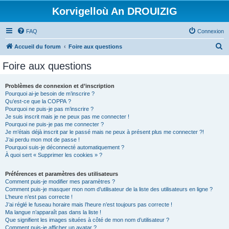
Korvigelloù An DROUIZIG
FAQ
Connexion
R
Accueil du forum
Foire aux questions
e
Foire aux questions
c
h
Problèmes de connexion et d’inscription
Pourquoi ai-je besoin de m’inscrire ?
e
Qu’est-ce que la COPPA ?
r
Pourquoi ne puis-je pas m’inscrire ?
Je suis inscrit mais je ne peux pas me connecter !
c
Pourquoi ne puis-je pas me connecter ?
Je m’étais déjà inscrit par le passé mais ne peux à présent plus me connecter ?!
h
J’ai perdu mon mot de passe !
e
Pourquoi suis-je déconnecté automatiquement ?
À quoi sert « Supprimer les cookies » ?
r
Préférences et paramètres des utilisateurs
Comment puis-je modifier mes paramètres ?
Comment puis-je masquer mon nom d’utilisateur de la liste des utilisateurs en ligne ?
L’heure n’est pas correcte !
J’ai réglé le fuseau horaire mais l’heure n’est toujours pas correcte !
Ma langue n’apparaît pas dans la liste !
Que signifient les images situées à côté de mon nom d’utilisateur ?
Comment puis-je afficher un avatar ?