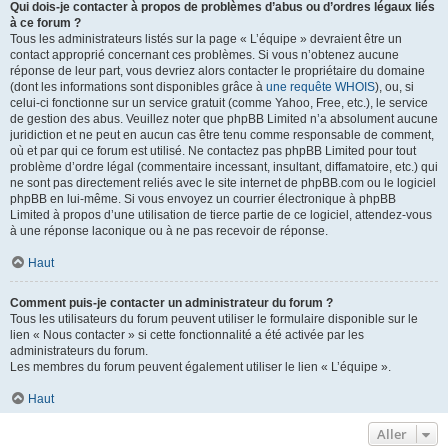
Qui dois-je contacter à propos de problèmes d’abus ou d’ordres légaux liés
à ce forum ?
Tous les administrateurs listés sur la page « L’équipe » devraient être un
contact approprié concernant ces problèmes. Si vous n’obtenez aucune
réponse de leur part, vous devriez alors contacter le propriétaire du domaine
(dont les informations sont disponibles grâce à
une requête WHOIS
), ou, si
celui-ci fonctionne sur un service gratuit (comme Yahoo, Free, etc.), le service
de gestion des abus. Veuillez noter que phpBB Limited n’a absolument aucune
juridiction et ne peut en aucun cas être tenu comme responsable de comment,
où et par qui ce forum est utilisé. Ne contactez pas phpBB Limited pour tout
problème d’ordre légal (commentaire incessant, insultant, diffamatoire, etc.) qui
ne sont pas directement reliés avec le site internet de phpBB.com ou le logiciel
phpBB en lui-même. Si vous envoyez un courrier électronique à phpBB
Limited à propos d’une utilisation de tierce partie de ce logiciel, attendez-vous
à une réponse laconique ou à ne pas recevoir de réponse.
Haut
Comment puis-je contacter un administrateur du forum ?
Tous les utilisateurs du forum peuvent utiliser le formulaire disponible sur le
lien « Nous contacter » si cette fonctionnalité a été activée par les
administrateurs du forum.
Les membres du forum peuvent également utiliser le lien « L’équipe ».
Haut
Aller