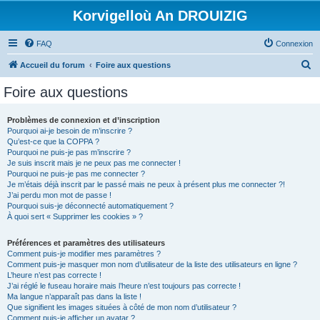
Korvigelloù An DROUIZIG
FAQ
Connexion
R
Accueil du forum
Foire aux questions
e
Foire aux questions
c
h
Problèmes de connexion et d’inscription
Pourquoi ai-je besoin de m’inscrire ?
e
Qu’est-ce que la COPPA ?
r
Pourquoi ne puis-je pas m’inscrire ?
Je suis inscrit mais je ne peux pas me connecter !
c
Pourquoi ne puis-je pas me connecter ?
Je m’étais déjà inscrit par le passé mais ne peux à présent plus me connecter ?!
h
J’ai perdu mon mot de passe !
e
Pourquoi suis-je déconnecté automatiquement ?
À quoi sert « Supprimer les cookies » ?
r
Préférences et paramètres des utilisateurs
Comment puis-je modifier mes paramètres ?
Comment puis-je masquer mon nom d’utilisateur de la liste des utilisateurs en ligne ?
L’heure n’est pas correcte !
J’ai réglé le fuseau horaire mais l’heure n’est toujours pas correcte !
Ma langue n’apparaît pas dans la liste !
Que signifient les images situées à côté de mon nom d’utilisateur ?
Comment puis-je afficher un avatar ?