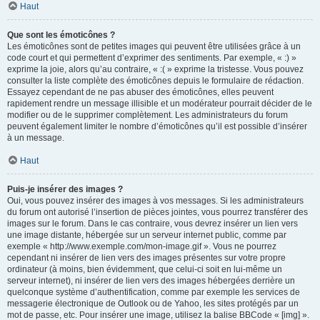
Haut
Que sont les émoticônes ?
Les émoticônes sont de petites images qui peuvent être utilisées grâce à un
code court et qui permettent d’exprimer des sentiments. Par exemple, « :) »
exprime la joie, alors qu’au contraire, « :( » exprime la tristesse. Vous pouvez
consulter la liste complète des émoticônes depuis le formulaire de rédaction.
Essayez cependant de ne pas abuser des émoticônes, elles peuvent
rapidement rendre un message illisible et un modérateur pourrait décider de le
modifier ou de le supprimer complètement. Les administrateurs du forum
peuvent également limiter le nombre d’émoticônes qu’il est possible d’insérer
à un message.
Haut
Puis-je insérer des images ?
Oui, vous pouvez insérer des images à vos messages. Si les administrateurs
du forum ont autorisé l’insertion de pièces jointes, vous pourrez transférer des
images sur le forum. Dans le cas contraire, vous devrez insérer un lien vers
une image distante, hébergée sur un serveur internet public, comme par
exemple « http://www.exemple.com/mon-image.gif ». Vous ne pourrez
cependant ni insérer de lien vers des images présentes sur votre propre
ordinateur (à moins, bien évidemment, que celui-ci soit en lui-même un
serveur internet), ni insérer de lien vers des images hébergées derrière un
quelconque système d’authentification, comme par exemple les services de
messagerie électronique de Outlook ou de Yahoo, les sites protégés par un
mot de passe, etc. Pour insérer une image, utilisez la balise BBCode « [img] ».