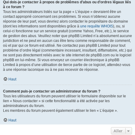
Qui dois-je contacter à propos de problèmes d’abus ou d’ordres légaux liés
à ce forum ?
Tous les administrateurs listés sur la page « L’équipe » devraient être un
contact approprié concernant ces problèmes. Si vous n’obtenez aucune
réponse de leur part, vous devriez alors contacter le propriétaire du domaine
(dont les informations sont disponibles grâce à
une requête WHOIS
), ou, si
celui-ci fonctionne sur un service gratuit (comme Yahoo, Free, etc.), le service
de gestion des abus. Veuillez noter que phpBB Limited n’a absolument aucune
juridiction et ne peut en aucun cas être tenu comme responsable de comment,
où et par qui ce forum est utilisé. Ne contactez pas phpBB Limited pour tout
problème d’ordre légal (commentaire incessant, insultant, diffamatoire, etc.) qui
ne sont pas directement reliés avec le site internet de phpBB.com ou le logiciel
phpBB en lui-même. Si vous envoyez un courrier électronique à phpBB
Limited à propos d’une utilisation de tierce partie de ce logiciel, attendez-vous
à une réponse laconique ou à ne pas recevoir de réponse.
Haut
Comment puis-je contacter un administrateur du forum ?
Tous les utilisateurs du forum peuvent utiliser le formulaire disponible sur le
lien « Nous contacter » si cette fonctionnalité a été activée par les
administrateurs du forum.
Les membres du forum peuvent également utiliser le lien « L’équipe ».
Haut
Aller