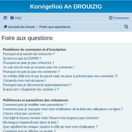
Korvigelloù An DROUIZIG
FAQ
Connexion
R
Accueil du forum
Foire aux questions
e
Foire aux questions
c
h
Problèmes de connexion et d’inscription
Pourquoi ai-je besoin de m’inscrire ?
e
Qu’est-ce que la COPPA ?
r
Pourquoi ne puis-je pas m’inscrire ?
Je suis inscrit mais je ne peux pas me connecter !
c
Pourquoi ne puis-je pas me connecter ?
Je m’étais déjà inscrit par le passé mais ne peux à présent plus me connecter ?!
h
J’ai perdu mon mot de passe !
e
Pourquoi suis-je déconnecté automatiquement ?
À quoi sert « Supprimer les cookies » ?
r
Préférences et paramètres des utilisateurs
Comment puis-je modifier mes paramètres ?
Comment puis-je masquer mon nom d’utilisateur de la liste des utilisateurs en ligne ?
L’heure n’est pas correcte !
J’ai réglé le fuseau horaire mais l’heure n’est toujours pas correcte !
Ma langue n’apparaît pas dans la liste !
Que signifient les images situées à côté de mon nom d’utilisateur ?
Comment puis-je afficher un avatar ?