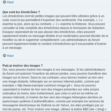
Haut
Que sont les émoticônes ?
Les émoticônes sont de petites images qui peuvent être utilisées grâce à un
code court et qui permettent d’exprimer des sentiments. Par exemple, « :) »
exprime la joie, alors qu’au contraire, « :( » exprime la tristesse. Vous pouvez
consulter la liste complète des émoticônes depuis le formulaire de rédaction.
Essayez cependant de ne pas abuser des émoticônes, elles peuvent
rapidement rendre un message illisible et un modérateur pourrait décider de le
modifier ou de le supprimer complètement. Les administrateurs du forum
peuvent également limiter le nombre d’émoticônes qu’il est possible d’insérer
à un message.
Haut
Puis-je insérer des images ?
Oui, vous pouvez insérer des images à vos messages. Si les administrateurs
du forum ont autorisé l’insertion de pièces jointes, vous pourrez transférer des
images sur le forum. Dans le cas contraire, vous devrez insérer un lien vers
une image distante, hébergée sur un serveur internet public, comme par
exemple « http://www.exemple.com/mon-image.gif ». Vous ne pourrez
cependant ni insérer de lien vers des images présentes sur votre propre
ordinateur (à moins, bien évidemment, que celui-ci soit en lui-même un
serveur internet), ni insérer de lien vers des images hébergées derrière un
quelconque système d’authentification, comme par exemple les services de
messagerie électronique de Outlook ou de Yahoo, les sites protégés par un
mot de passe, etc. Pour insérer une image, utilisez la balise BBCode « [img] ».