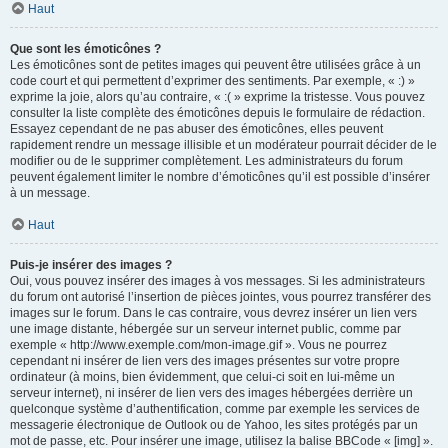
Haut
Que sont les émoticônes ?
Les émoticônes sont de petites images qui peuvent être utilisées grâce à un
code court et qui permettent d’exprimer des sentiments. Par exemple, « :) »
exprime la joie, alors qu’au contraire, « :( » exprime la tristesse. Vous pouvez
consulter la liste complète des émoticônes depuis le formulaire de rédaction.
Essayez cependant de ne pas abuser des émoticônes, elles peuvent
rapidement rendre un message illisible et un modérateur pourrait décider de le
modifier ou de le supprimer complètement. Les administrateurs du forum
peuvent également limiter le nombre d’émoticônes qu’il est possible d’insérer
à un message.
Haut
Puis-je insérer des images ?
Oui, vous pouvez insérer des images à vos messages. Si les administrateurs
du forum ont autorisé l’insertion de pièces jointes, vous pourrez transférer des
images sur le forum. Dans le cas contraire, vous devrez insérer un lien vers
une image distante, hébergée sur un serveur internet public, comme par
exemple « http://www.exemple.com/mon-image.gif ». Vous ne pourrez
cependant ni insérer de lien vers des images présentes sur votre propre
ordinateur (à moins, bien évidemment, que celui-ci soit en lui-même un
serveur internet), ni insérer de lien vers des images hébergées derrière un
quelconque système d’authentification, comme par exemple les services de
messagerie électronique de Outlook ou de Yahoo, les sites protégés par un
mot de passe, etc. Pour insérer une image, utilisez la balise BBCode « [img] ».