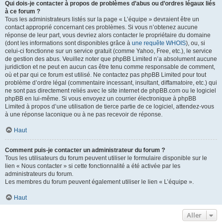
Qui dois-je contacter à propos de problèmes d’abus ou d’ordres légaux liés
à ce forum ?
Tous les administrateurs listés sur la page « L’équipe » devraient être un
contact approprié concernant ces problèmes. Si vous n’obtenez aucune
réponse de leur part, vous devriez alors contacter le propriétaire du domaine
(dont les informations sont disponibles grâce à
une requête WHOIS
), ou, si
celui-ci fonctionne sur un service gratuit (comme Yahoo, Free, etc.), le service
de gestion des abus. Veuillez noter que phpBB Limited n’a absolument aucune
juridiction et ne peut en aucun cas être tenu comme responsable de comment,
où et par qui ce forum est utilisé. Ne contactez pas phpBB Limited pour tout
problème d’ordre légal (commentaire incessant, insultant, diffamatoire, etc.) qui
ne sont pas directement reliés avec le site internet de phpBB.com ou le logiciel
phpBB en lui-même. Si vous envoyez un courrier électronique à phpBB
Limited à propos d’une utilisation de tierce partie de ce logiciel, attendez-vous
à une réponse laconique ou à ne pas recevoir de réponse.
Haut
Comment puis-je contacter un administrateur du forum ?
Tous les utilisateurs du forum peuvent utiliser le formulaire disponible sur le
lien « Nous contacter » si cette fonctionnalité a été activée par les
administrateurs du forum.
Les membres du forum peuvent également utiliser le lien « L’équipe ».
Haut
Aller