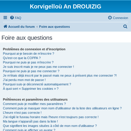
Korvigelloù An DROUIZIG
FAQ
Connexion
R
Accueil du forum
Foire aux questions
e
Foire aux questions
c
h
Problèmes de connexion et d’inscription
Pourquoi ai-je besoin de m’inscrire ?
e
Qu’est-ce que la COPPA ?
r
Pourquoi ne puis-je pas m’inscrire ?
Je suis inscrit mais je ne peux pas me connecter !
c
Pourquoi ne puis-je pas me connecter ?
Je m’étais déjà inscrit par le passé mais ne peux à présent plus me connecter ?!
h
J’ai perdu mon mot de passe !
e
Pourquoi suis-je déconnecté automatiquement ?
À quoi sert « Supprimer les cookies » ?
r
Préférences et paramètres des utilisateurs
Comment puis-je modifier mes paramètres ?
Comment puis-je masquer mon nom d’utilisateur de la liste des utilisateurs en ligne ?
L’heure n’est pas correcte !
J’ai réglé le fuseau horaire mais l’heure n’est toujours pas correcte !
Ma langue n’apparaît pas dans la liste !
Que signifient les images situées à côté de mon nom d’utilisateur ?
Comment puis-je afficher un avatar ?