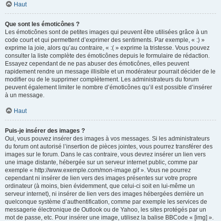
Haut
Que sont les émoticônes ?
Les émoticônes sont de petites images qui peuvent être utilisées grâce à un
code court et qui permettent d’exprimer des sentiments. Par exemple, « :) »
exprime la joie, alors qu’au contraire, « :( » exprime la tristesse. Vous pouvez
consulter la liste complète des émoticônes depuis le formulaire de rédaction.
Essayez cependant de ne pas abuser des émoticônes, elles peuvent
rapidement rendre un message illisible et un modérateur pourrait décider de le
modifier ou de le supprimer complètement. Les administrateurs du forum
peuvent également limiter le nombre d’émoticônes qu’il est possible d’insérer
à un message.
Haut
Puis-je insérer des images ?
Oui, vous pouvez insérer des images à vos messages. Si les administrateurs
du forum ont autorisé l’insertion de pièces jointes, vous pourrez transférer des
images sur le forum. Dans le cas contraire, vous devrez insérer un lien vers
une image distante, hébergée sur un serveur internet public, comme par
exemple « http://www.exemple.com/mon-image.gif ». Vous ne pourrez
cependant ni insérer de lien vers des images présentes sur votre propre
ordinateur (à moins, bien évidemment, que celui-ci soit en lui-même un
serveur internet), ni insérer de lien vers des images hébergées derrière un
quelconque système d’authentification, comme par exemple les services de
messagerie électronique de Outlook ou de Yahoo, les sites protégés par un
mot de passe, etc. Pour insérer une image, utilisez la balise BBCode « [img] ».