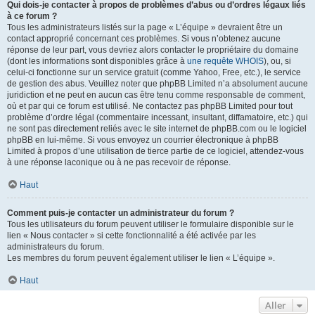
Qui dois-je contacter à propos de problèmes d’abus ou d’ordres légaux liés
à ce forum ?
Tous les administrateurs listés sur la page « L’équipe » devraient être un
contact approprié concernant ces problèmes. Si vous n’obtenez aucune
réponse de leur part, vous devriez alors contacter le propriétaire du domaine
(dont les informations sont disponibles grâce à
une requête WHOIS
), ou, si
celui-ci fonctionne sur un service gratuit (comme Yahoo, Free, etc.), le service
de gestion des abus. Veuillez noter que phpBB Limited n’a absolument aucune
juridiction et ne peut en aucun cas être tenu comme responsable de comment,
où et par qui ce forum est utilisé. Ne contactez pas phpBB Limited pour tout
problème d’ordre légal (commentaire incessant, insultant, diffamatoire, etc.) qui
ne sont pas directement reliés avec le site internet de phpBB.com ou le logiciel
phpBB en lui-même. Si vous envoyez un courrier électronique à phpBB
Limited à propos d’une utilisation de tierce partie de ce logiciel, attendez-vous
à une réponse laconique ou à ne pas recevoir de réponse.
Haut
Comment puis-je contacter un administrateur du forum ?
Tous les utilisateurs du forum peuvent utiliser le formulaire disponible sur le
lien « Nous contacter » si cette fonctionnalité a été activée par les
administrateurs du forum.
Les membres du forum peuvent également utiliser le lien « L’équipe ».
Haut
Aller