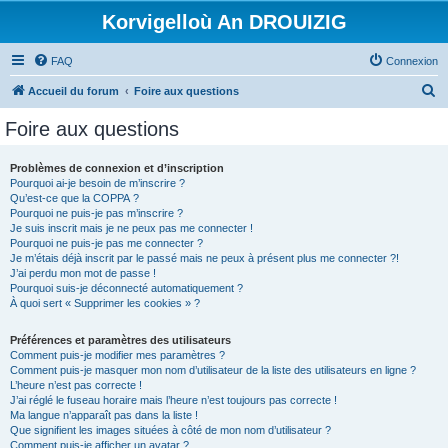
Korvigelloù An DROUIZIG
FAQ
Connexion
R
Accueil du forum
Foire aux questions
e
Foire aux questions
c
h
Problèmes de connexion et d’inscription
Pourquoi ai-je besoin de m’inscrire ?
e
Qu’est-ce que la COPPA ?
r
Pourquoi ne puis-je pas m’inscrire ?
Je suis inscrit mais je ne peux pas me connecter !
c
Pourquoi ne puis-je pas me connecter ?
Je m’étais déjà inscrit par le passé mais ne peux à présent plus me connecter ?!
h
J’ai perdu mon mot de passe !
e
Pourquoi suis-je déconnecté automatiquement ?
À quoi sert « Supprimer les cookies » ?
r
Préférences et paramètres des utilisateurs
Comment puis-je modifier mes paramètres ?
Comment puis-je masquer mon nom d’utilisateur de la liste des utilisateurs en ligne ?
L’heure n’est pas correcte !
J’ai réglé le fuseau horaire mais l’heure n’est toujours pas correcte !
Ma langue n’apparaît pas dans la liste !
Que signifient les images situées à côté de mon nom d’utilisateur ?
Comment puis-je afficher un avatar ?