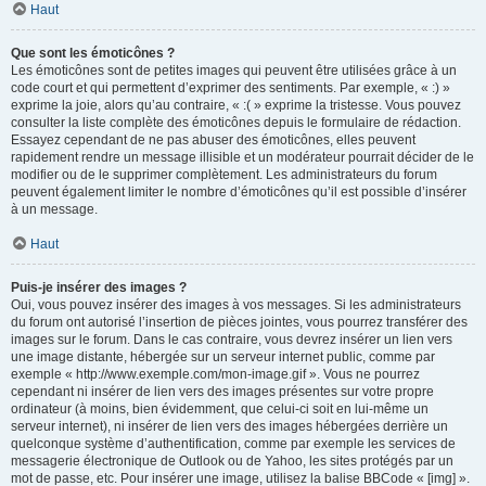
Haut
Que sont les émoticônes ?
Les émoticônes sont de petites images qui peuvent être utilisées grâce à un
code court et qui permettent d’exprimer des sentiments. Par exemple, « :) »
exprime la joie, alors qu’au contraire, « :( » exprime la tristesse. Vous pouvez
consulter la liste complète des émoticônes depuis le formulaire de rédaction.
Essayez cependant de ne pas abuser des émoticônes, elles peuvent
rapidement rendre un message illisible et un modérateur pourrait décider de le
modifier ou de le supprimer complètement. Les administrateurs du forum
peuvent également limiter le nombre d’émoticônes qu’il est possible d’insérer
à un message.
Haut
Puis-je insérer des images ?
Oui, vous pouvez insérer des images à vos messages. Si les administrateurs
du forum ont autorisé l’insertion de pièces jointes, vous pourrez transférer des
images sur le forum. Dans le cas contraire, vous devrez insérer un lien vers
une image distante, hébergée sur un serveur internet public, comme par
exemple « http://www.exemple.com/mon-image.gif ». Vous ne pourrez
cependant ni insérer de lien vers des images présentes sur votre propre
ordinateur (à moins, bien évidemment, que celui-ci soit en lui-même un
serveur internet), ni insérer de lien vers des images hébergées derrière un
quelconque système d’authentification, comme par exemple les services de
messagerie électronique de Outlook ou de Yahoo, les sites protégés par un
mot de passe, etc. Pour insérer une image, utilisez la balise BBCode « [img] ».