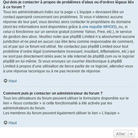
Qui dois-je contacter à propos de problèmes d’abus ou d’ordres légaux liés
à ce forum ?
Tous les administrateurs listés sur la page « L’équipe » devraient être un
contact approprié concernant ces problèmes. Si vous n’obtenez aucune
réponse de leur part, vous devriez alors contacter le propriétaire du domaine
(dont les informations sont disponibles grâce à
une requête WHOIS
), ou, si
celui-ci fonctionne sur un service gratuit (comme Yahoo, Free, etc.), le service
de gestion des abus. Veuillez noter que phpBB Limited n’a absolument aucune
juridiction et ne peut en aucun cas être tenu comme responsable de comment,
où et par qui ce forum est utilisé. Ne contactez pas phpBB Limited pour tout
problème d’ordre légal (commentaire incessant, insultant, diffamatoire, etc.) qui
ne sont pas directement reliés avec le site internet de phpBB.com ou le logiciel
phpBB en lui-même. Si vous envoyez un courrier électronique à phpBB
Limited à propos d’une utilisation de tierce partie de ce logiciel, attendez-vous
à une réponse laconique ou à ne pas recevoir de réponse.
Haut
Comment puis-je contacter un administrateur du forum ?
Tous les utilisateurs du forum peuvent utiliser le formulaire disponible sur le
lien « Nous contacter » si cette fonctionnalité a été activée par les
administrateurs du forum.
Les membres du forum peuvent également utiliser le lien « L’équipe ».
Haut
Aller