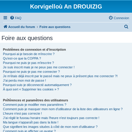
Korvigelloù An DROUIZIG
FAQ
Connexion
R
Accueil du forum
Foire aux questions
e
Foire aux questions
c
h
Problèmes de connexion et d’inscription
Pourquoi ai-je besoin de m’inscrire ?
e
Qu’est-ce que la COPPA ?
r
Pourquoi ne puis-je pas m’inscrire ?
Je suis inscrit mais je ne peux pas me connecter !
c
Pourquoi ne puis-je pas me connecter ?
Je m’étais déjà inscrit par le passé mais ne peux à présent plus me connecter ?!
h
J’ai perdu mon mot de passe !
e
Pourquoi suis-je déconnecté automatiquement ?
À quoi sert « Supprimer les cookies » ?
r
Préférences et paramètres des utilisateurs
Comment puis-je modifier mes paramètres ?
Comment puis-je masquer mon nom d’utilisateur de la liste des utilisateurs en ligne ?
L’heure n’est pas correcte !
J’ai réglé le fuseau horaire mais l’heure n’est toujours pas correcte !
Ma langue n’apparaît pas dans la liste !
Que signifient les images situées à côté de mon nom d’utilisateur ?
Comment puis-je afficher un avatar ?