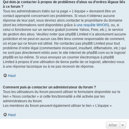
Qui dois-je contacter à propos de problèmes d’abus ou d’ordres légaux liés
à ce forum ?
Tous les administrateurs listés sur la page « L’équipe » devraient être un
contact approprié concernant ces problèmes. Si vous n’obtenez aucune
réponse de leur part, vous devriez alors contacter le propriétaire du domaine
(dont les informations sont disponibles grâce à
une requête WHOIS
), ou, si
celui-ci fonctionne sur un service gratuit (comme Yahoo, Free, etc.), le service
de gestion des abus. Veuillez noter que phpBB Limited n’a absolument aucune
juridiction et ne peut en aucun cas être tenu comme responsable de comment,
où et par qui ce forum est utilisé. Ne contactez pas phpBB Limited pour tout
problème d’ordre légal (commentaire incessant, insultant, diffamatoire, etc.) qui
ne sont pas directement reliés avec le site internet de phpBB.com ou le logiciel
phpBB en lui-même. Si vous envoyez un courrier électronique à phpBB
Limited à propos d’une utilisation de tierce partie de ce logiciel, attendez-vous
à une réponse laconique ou à ne pas recevoir de réponse.
Haut
Comment puis-je contacter un administrateur du forum ?
Tous les utilisateurs du forum peuvent utiliser le formulaire disponible sur le
lien « Nous contacter » si cette fonctionnalité a été activée par les
administrateurs du forum.
Les membres du forum peuvent également utiliser le lien « L’équipe ».
Haut
Aller