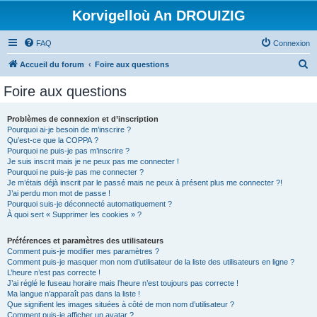
Korvigelloù An DROUIZIG
FAQ
Connexion
R
Accueil du forum
Foire aux questions
e
Foire aux questions
c
h
Problèmes de connexion et d’inscription
Pourquoi ai-je besoin de m’inscrire ?
e
Qu’est-ce que la COPPA ?
r
Pourquoi ne puis-je pas m’inscrire ?
Je suis inscrit mais je ne peux pas me connecter !
c
Pourquoi ne puis-je pas me connecter ?
Je m’étais déjà inscrit par le passé mais ne peux à présent plus me connecter ?!
h
J’ai perdu mon mot de passe !
e
Pourquoi suis-je déconnecté automatiquement ?
À quoi sert « Supprimer les cookies » ?
r
Préférences et paramètres des utilisateurs
Comment puis-je modifier mes paramètres ?
Comment puis-je masquer mon nom d’utilisateur de la liste des utilisateurs en ligne ?
L’heure n’est pas correcte !
J’ai réglé le fuseau horaire mais l’heure n’est toujours pas correcte !
Ma langue n’apparaît pas dans la liste !
Que signifient les images situées à côté de mon nom d’utilisateur ?
Comment puis-je afficher un avatar ?