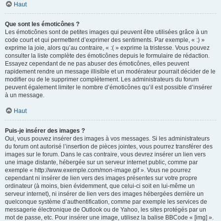
Haut
Que sont les émoticônes ?
Les émoticônes sont de petites images qui peuvent être utilisées grâce à un
code court et qui permettent d’exprimer des sentiments. Par exemple, « :) »
exprime la joie, alors qu’au contraire, « :( » exprime la tristesse. Vous pouvez
consulter la liste complète des émoticônes depuis le formulaire de rédaction.
Essayez cependant de ne pas abuser des émoticônes, elles peuvent
rapidement rendre un message illisible et un modérateur pourrait décider de le
modifier ou de le supprimer complètement. Les administrateurs du forum
peuvent également limiter le nombre d’émoticônes qu’il est possible d’insérer
à un message.
Haut
Puis-je insérer des images ?
Oui, vous pouvez insérer des images à vos messages. Si les administrateurs
du forum ont autorisé l’insertion de pièces jointes, vous pourrez transférer des
images sur le forum. Dans le cas contraire, vous devrez insérer un lien vers
une image distante, hébergée sur un serveur internet public, comme par
exemple « http://www.exemple.com/mon-image.gif ». Vous ne pourrez
cependant ni insérer de lien vers des images présentes sur votre propre
ordinateur (à moins, bien évidemment, que celui-ci soit en lui-même un
serveur internet), ni insérer de lien vers des images hébergées derrière un
quelconque système d’authentification, comme par exemple les services de
messagerie électronique de Outlook ou de Yahoo, les sites protégés par un
mot de passe, etc. Pour insérer une image, utilisez la balise BBCode « [img] ».