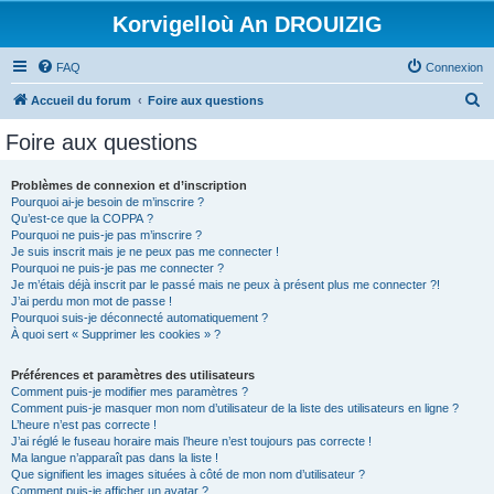
Korvigelloù An DROUIZIG
FAQ
Connexion
R
Accueil du forum
Foire aux questions
e
Foire aux questions
c
h
Problèmes de connexion et d’inscription
Pourquoi ai-je besoin de m’inscrire ?
e
Qu’est-ce que la COPPA ?
r
Pourquoi ne puis-je pas m’inscrire ?
Je suis inscrit mais je ne peux pas me connecter !
c
Pourquoi ne puis-je pas me connecter ?
Je m’étais déjà inscrit par le passé mais ne peux à présent plus me connecter ?!
h
J’ai perdu mon mot de passe !
e
Pourquoi suis-je déconnecté automatiquement ?
À quoi sert « Supprimer les cookies » ?
r
Préférences et paramètres des utilisateurs
Comment puis-je modifier mes paramètres ?
Comment puis-je masquer mon nom d’utilisateur de la liste des utilisateurs en ligne ?
L’heure n’est pas correcte !
J’ai réglé le fuseau horaire mais l’heure n’est toujours pas correcte !
Ma langue n’apparaît pas dans la liste !
Que signifient les images situées à côté de mon nom d’utilisateur ?
Comment puis-je afficher un avatar ?