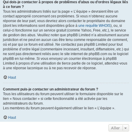
Qui dois-je contacter à propos de problèmes d’abus ou d’ordres légaux liés
à ce forum ?
Tous les administrateurs listés sur la page « L’équipe » devraient être un
contact approprié concernant ces problèmes. Si vous n’obtenez aucune
réponse de leur part, vous devriez alors contacter le propriétaire du domaine
(dont les informations sont disponibles grâce à
une requête WHOIS
), ou, si
celui-ci fonctionne sur un service gratuit (comme Yahoo, Free, etc.), le service
de gestion des abus. Veuillez noter que phpBB Limited n’a absolument aucune
juridiction et ne peut en aucun cas être tenu comme responsable de comment,
où et par qui ce forum est utilisé. Ne contactez pas phpBB Limited pour tout
problème d’ordre légal (commentaire incessant, insultant, diffamatoire, etc.) qui
ne sont pas directement reliés avec le site internet de phpBB.com ou le logiciel
phpBB en lui-même. Si vous envoyez un courrier électronique à phpBB
Limited à propos d’une utilisation de tierce partie de ce logiciel, attendez-vous
à une réponse laconique ou à ne pas recevoir de réponse.
Haut
Comment puis-je contacter un administrateur du forum ?
Tous les utilisateurs du forum peuvent utiliser le formulaire disponible sur le
lien « Nous contacter » si cette fonctionnalité a été activée par les
administrateurs du forum.
Les membres du forum peuvent également utiliser le lien « L’équipe ».
Haut
Aller