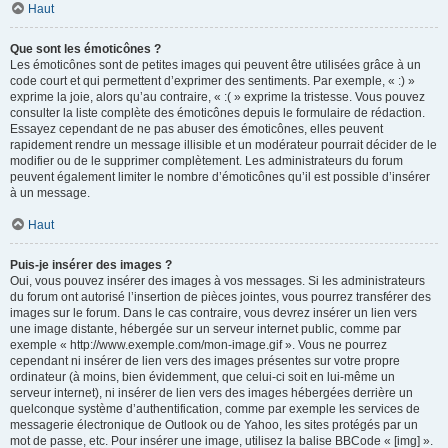
Haut
Que sont les émoticônes ?
Les émoticônes sont de petites images qui peuvent être utilisées grâce à un
code court et qui permettent d’exprimer des sentiments. Par exemple, « :) »
exprime la joie, alors qu’au contraire, « :( » exprime la tristesse. Vous pouvez
consulter la liste complète des émoticônes depuis le formulaire de rédaction.
Essayez cependant de ne pas abuser des émoticônes, elles peuvent
rapidement rendre un message illisible et un modérateur pourrait décider de le
modifier ou de le supprimer complètement. Les administrateurs du forum
peuvent également limiter le nombre d’émoticônes qu’il est possible d’insérer
à un message.
Haut
Puis-je insérer des images ?
Oui, vous pouvez insérer des images à vos messages. Si les administrateurs
du forum ont autorisé l’insertion de pièces jointes, vous pourrez transférer des
images sur le forum. Dans le cas contraire, vous devrez insérer un lien vers
une image distante, hébergée sur un serveur internet public, comme par
exemple « http://www.exemple.com/mon-image.gif ». Vous ne pourrez
cependant ni insérer de lien vers des images présentes sur votre propre
ordinateur (à moins, bien évidemment, que celui-ci soit en lui-même un
serveur internet), ni insérer de lien vers des images hébergées derrière un
quelconque système d’authentification, comme par exemple les services de
messagerie électronique de Outlook ou de Yahoo, les sites protégés par un
mot de passe, etc. Pour insérer une image, utilisez la balise BBCode « [img] ».