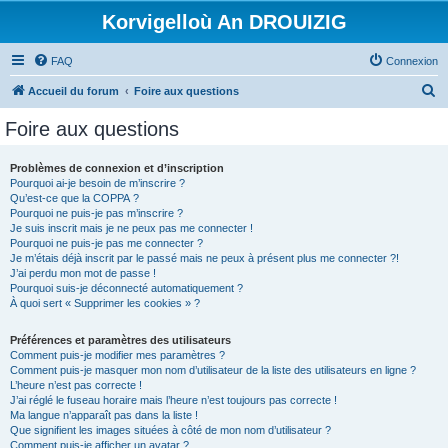
Korvigelloù An DROUIZIG
FAQ
Connexion
R
Accueil du forum
Foire aux questions
e
Foire aux questions
c
h
Problèmes de connexion et d’inscription
Pourquoi ai-je besoin de m’inscrire ?
e
Qu’est-ce que la COPPA ?
r
Pourquoi ne puis-je pas m’inscrire ?
Je suis inscrit mais je ne peux pas me connecter !
c
Pourquoi ne puis-je pas me connecter ?
Je m’étais déjà inscrit par le passé mais ne peux à présent plus me connecter ?!
h
J’ai perdu mon mot de passe !
e
Pourquoi suis-je déconnecté automatiquement ?
À quoi sert « Supprimer les cookies » ?
r
Préférences et paramètres des utilisateurs
Comment puis-je modifier mes paramètres ?
Comment puis-je masquer mon nom d’utilisateur de la liste des utilisateurs en ligne ?
L’heure n’est pas correcte !
J’ai réglé le fuseau horaire mais l’heure n’est toujours pas correcte !
Ma langue n’apparaît pas dans la liste !
Que signifient les images situées à côté de mon nom d’utilisateur ?
Comment puis-je afficher un avatar ?