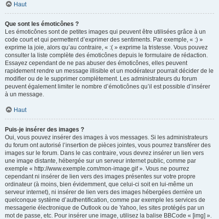
Haut
Que sont les émoticônes ?
Les émoticônes sont de petites images qui peuvent être utilisées grâce à un
code court et qui permettent d’exprimer des sentiments. Par exemple, « :) »
exprime la joie, alors qu’au contraire, « :( » exprime la tristesse. Vous pouvez
consulter la liste complète des émoticônes depuis le formulaire de rédaction.
Essayez cependant de ne pas abuser des émoticônes, elles peuvent
rapidement rendre un message illisible et un modérateur pourrait décider de le
modifier ou de le supprimer complètement. Les administrateurs du forum
peuvent également limiter le nombre d’émoticônes qu’il est possible d’insérer
à un message.
Haut
Puis-je insérer des images ?
Oui, vous pouvez insérer des images à vos messages. Si les administrateurs
du forum ont autorisé l’insertion de pièces jointes, vous pourrez transférer des
images sur le forum. Dans le cas contraire, vous devrez insérer un lien vers
une image distante, hébergée sur un serveur internet public, comme par
exemple « http://www.exemple.com/mon-image.gif ». Vous ne pourrez
cependant ni insérer de lien vers des images présentes sur votre propre
ordinateur (à moins, bien évidemment, que celui-ci soit en lui-même un
serveur internet), ni insérer de lien vers des images hébergées derrière un
quelconque système d’authentification, comme par exemple les services de
messagerie électronique de Outlook ou de Yahoo, les sites protégés par un
mot de passe, etc. Pour insérer une image, utilisez la balise BBCode « [img] ».