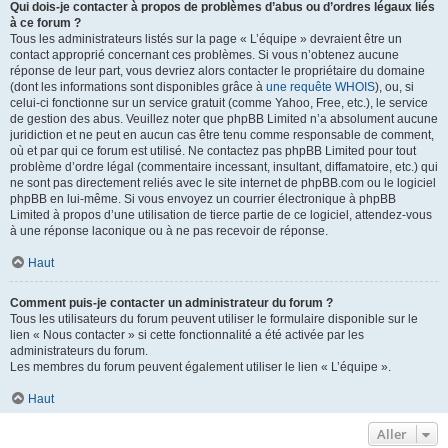
Qui dois-je contacter à propos de problèmes d’abus ou d’ordres légaux liés
à ce forum ?
Tous les administrateurs listés sur la page « L’équipe » devraient être un
contact approprié concernant ces problèmes. Si vous n’obtenez aucune
réponse de leur part, vous devriez alors contacter le propriétaire du domaine
(dont les informations sont disponibles grâce à
une requête WHOIS
), ou, si
celui-ci fonctionne sur un service gratuit (comme Yahoo, Free, etc.), le service
de gestion des abus. Veuillez noter que phpBB Limited n’a absolument aucune
juridiction et ne peut en aucun cas être tenu comme responsable de comment,
où et par qui ce forum est utilisé. Ne contactez pas phpBB Limited pour tout
problème d’ordre légal (commentaire incessant, insultant, diffamatoire, etc.) qui
ne sont pas directement reliés avec le site internet de phpBB.com ou le logiciel
phpBB en lui-même. Si vous envoyez un courrier électronique à phpBB
Limited à propos d’une utilisation de tierce partie de ce logiciel, attendez-vous
à une réponse laconique ou à ne pas recevoir de réponse.
Haut
Comment puis-je contacter un administrateur du forum ?
Tous les utilisateurs du forum peuvent utiliser le formulaire disponible sur le
lien « Nous contacter » si cette fonctionnalité a été activée par les
administrateurs du forum.
Les membres du forum peuvent également utiliser le lien « L’équipe ».
Haut
Aller