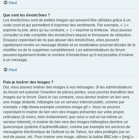
Haut
Que sont les émoticônes ?
Les émoticônes sont de petites images qui peuvent être utilisées grâce à un
code court et qui permettent d’exprimer des sentiments. Par exemple, « :) »
exprime la joie, alors qu’au contraire, « :( » exprime la tristesse. Vous pouvez
consulter la liste complète des émoticônes depuis le formulaire de rédaction.
Essayez cependant de ne pas abuser des émoticônes, elles peuvent
rapidement rendre un message illisible et un modérateur pourrait décider de le
modifier ou de le supprimer complètement. Les administrateurs du forum
peuvent également limiter le nombre d’émoticônes qu’il est possible d’insérer
à un message.
Haut
Puis-je insérer des images ?
Oui, vous pouvez insérer des images à vos messages. Si les administrateurs
du forum ont autorisé l’insertion de pièces jointes, vous pourrez transférer des
images sur le forum. Dans le cas contraire, vous devrez insérer un lien vers
une image distante, hébergée sur un serveur internet public, comme par
exemple « http://www.exemple.com/mon-image.gif ». Vous ne pourrez
cependant ni insérer de lien vers des images présentes sur votre propre
ordinateur (à moins, bien évidemment, que celui-ci soit en lui-même un
serveur internet), ni insérer de lien vers des images hébergées derrière un
quelconque système d’authentification, comme par exemple les services de
messagerie électronique de Outlook ou de Yahoo, les sites protégés par un
mot de passe, etc. Pour insérer une image, utilisez la balise BBCode « [img] ».