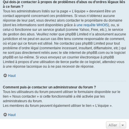
Qui dois-je contacter à propos de problèmes d’abus ou d’ordres légaux liés
à ce forum ?
Tous les administrateurs listés sur la page « L’équipe » devraient être un
contact approprié concernant ces problèmes. Si vous n’obtenez aucune
réponse de leur part, vous devriez alors contacter le propriétaire du domaine
(dont les informations sont disponibles grâce à
une requête WHOIS
), ou, si
celui-ci fonctionne sur un service gratuit (comme Yahoo, Free, etc.), le service
de gestion des abus. Veuillez noter que phpBB Limited n’a absolument aucune
juridiction et ne peut en aucun cas être tenu comme responsable de comment,
où et par qui ce forum est utilisé. Ne contactez pas phpBB Limited pour tout
problème d’ordre légal (commentaire incessant, insultant, diffamatoire, etc.) qui
ne sont pas directement reliés avec le site internet de phpBB.com ou le logiciel
phpBB en lui-même. Si vous envoyez un courrier électronique à phpBB
Limited à propos d’une utilisation de tierce partie de ce logiciel, attendez-vous
à une réponse laconique ou à ne pas recevoir de réponse.
Haut
Comment puis-je contacter un administrateur du forum ?
Tous les utilisateurs du forum peuvent utiliser le formulaire disponible sur le
lien « Nous contacter » si cette fonctionnalité a été activée par les
administrateurs du forum.
Les membres du forum peuvent également utiliser le lien « L’équipe ».
Haut
Aller