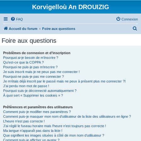
Korvigelloù An DROUIZIG
FAQ
Connexion
R
Accueil du forum
Foire aux questions
e
Foire aux questions
c
h
Problèmes de connexion et d’inscription
Pourquoi ai-je besoin de m’inscrire ?
e
Qu’est-ce que la COPPA ?
r
Pourquoi ne puis-je pas m’inscrire ?
Je suis inscrit mais je ne peux pas me connecter !
c
Pourquoi ne puis-je pas me connecter ?
Je m’étais déjà inscrit par le passé mais ne peux à présent plus me connecter ?!
h
J’ai perdu mon mot de passe !
e
Pourquoi suis-je déconnecté automatiquement ?
À quoi sert « Supprimer les cookies » ?
r
Préférences et paramètres des utilisateurs
Comment puis-je modifier mes paramètres ?
Comment puis-je masquer mon nom d’utilisateur de la liste des utilisateurs en ligne ?
L’heure n’est pas correcte !
J’ai réglé le fuseau horaire mais l’heure n’est toujours pas correcte !
Ma langue n’apparaît pas dans la liste !
Que signifient les images situées à côté de mon nom d’utilisateur ?
Comment puis-je afficher un avatar ?