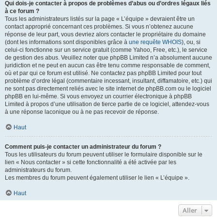
Qui dois-je contacter à propos de problèmes d’abus ou d’ordres légaux liés
à ce forum ?
Tous les administrateurs listés sur la page « L’équipe » devraient être un
contact approprié concernant ces problèmes. Si vous n’obtenez aucune
réponse de leur part, vous devriez alors contacter le propriétaire du domaine
(dont les informations sont disponibles grâce à
une requête WHOIS
), ou, si
celui-ci fonctionne sur un service gratuit (comme Yahoo, Free, etc.), le service
de gestion des abus. Veuillez noter que phpBB Limited n’a absolument aucune
juridiction et ne peut en aucun cas être tenu comme responsable de comment,
où et par qui ce forum est utilisé. Ne contactez pas phpBB Limited pour tout
problème d’ordre légal (commentaire incessant, insultant, diffamatoire, etc.) qui
ne sont pas directement reliés avec le site internet de phpBB.com ou le logiciel
phpBB en lui-même. Si vous envoyez un courrier électronique à phpBB
Limited à propos d’une utilisation de tierce partie de ce logiciel, attendez-vous
à une réponse laconique ou à ne pas recevoir de réponse.
Haut
Comment puis-je contacter un administrateur du forum ?
Tous les utilisateurs du forum peuvent utiliser le formulaire disponible sur le
lien « Nous contacter » si cette fonctionnalité a été activée par les
administrateurs du forum.
Les membres du forum peuvent également utiliser le lien « L’équipe ».
Haut
Aller