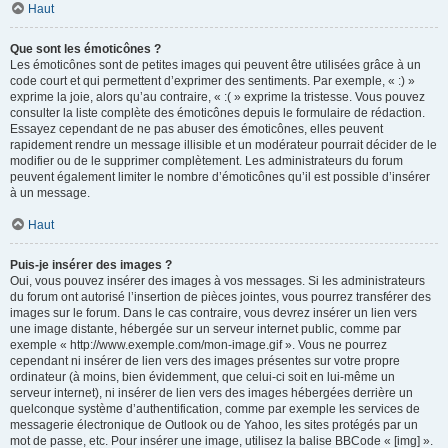
Haut
Que sont les émoticônes ?
Les émoticônes sont de petites images qui peuvent être utilisées grâce à un
code court et qui permettent d’exprimer des sentiments. Par exemple, « :) »
exprime la joie, alors qu’au contraire, « :( » exprime la tristesse. Vous pouvez
consulter la liste complète des émoticônes depuis le formulaire de rédaction.
Essayez cependant de ne pas abuser des émoticônes, elles peuvent
rapidement rendre un message illisible et un modérateur pourrait décider de le
modifier ou de le supprimer complètement. Les administrateurs du forum
peuvent également limiter le nombre d’émoticônes qu’il est possible d’insérer
à un message.
Haut
Puis-je insérer des images ?
Oui, vous pouvez insérer des images à vos messages. Si les administrateurs
du forum ont autorisé l’insertion de pièces jointes, vous pourrez transférer des
images sur le forum. Dans le cas contraire, vous devrez insérer un lien vers
une image distante, hébergée sur un serveur internet public, comme par
exemple « http://www.exemple.com/mon-image.gif ». Vous ne pourrez
cependant ni insérer de lien vers des images présentes sur votre propre
ordinateur (à moins, bien évidemment, que celui-ci soit en lui-même un
serveur internet), ni insérer de lien vers des images hébergées derrière un
quelconque système d’authentification, comme par exemple les services de
messagerie électronique de Outlook ou de Yahoo, les sites protégés par un
mot de passe, etc. Pour insérer une image, utilisez la balise BBCode « [img] ».