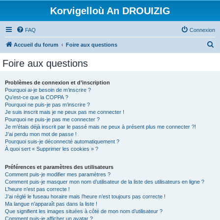
Korvigelloù An DROUIZIG
FAQ
Connexion
R
Accueil du forum
Foire aux questions
e
Foire aux questions
c
h
Problèmes de connexion et d’inscription
Pourquoi ai-je besoin de m’inscrire ?
e
Qu’est-ce que la COPPA ?
r
Pourquoi ne puis-je pas m’inscrire ?
Je suis inscrit mais je ne peux pas me connecter !
c
Pourquoi ne puis-je pas me connecter ?
Je m’étais déjà inscrit par le passé mais ne peux à présent plus me connecter ?!
h
J’ai perdu mon mot de passe !
e
Pourquoi suis-je déconnecté automatiquement ?
À quoi sert « Supprimer les cookies » ?
r
Préférences et paramètres des utilisateurs
Comment puis-je modifier mes paramètres ?
Comment puis-je masquer mon nom d’utilisateur de la liste des utilisateurs en ligne ?
L’heure n’est pas correcte !
J’ai réglé le fuseau horaire mais l’heure n’est toujours pas correcte !
Ma langue n’apparaît pas dans la liste !
Que signifient les images situées à côté de mon nom d’utilisateur ?
Comment puis-je afficher un avatar ?