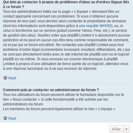
Qui dois-je contacter à propos de problèmes d’abus ou d’ordres légaux liés
à ce forum ?
Tous les administrateurs listés sur la page « L’équipe » devraient être un
contact approprié concernant ces problèmes. Si vous n’obtenez aucune
réponse de leur part, vous devriez alors contacter le propriétaire du domaine
(dont les informations sont disponibles grâce à
une requête WHOIS
), ou, si
celui-ci fonctionne sur un service gratuit (comme Yahoo, Free, etc.), le service
de gestion des abus. Veuillez noter que phpBB Limited n’a absolument aucune
juridiction et ne peut en aucun cas être tenu comme responsable de comment,
où et par qui ce forum est utilisé. Ne contactez pas phpBB Limited pour tout
problème d’ordre légal (commentaire incessant, insultant, diffamatoire, etc.) qui
ne sont pas directement reliés avec le site internet de phpBB.com ou le logiciel
phpBB en lui-même. Si vous envoyez un courrier électronique à phpBB
Limited à propos d’une utilisation de tierce partie de ce logiciel, attendez-vous
à une réponse laconique ou à ne pas recevoir de réponse.
Haut
Comment puis-je contacter un administrateur du forum ?
Tous les utilisateurs du forum peuvent utiliser le formulaire disponible sur le
lien « Nous contacter » si cette fonctionnalité a été activée par les
administrateurs du forum.
Les membres du forum peuvent également utiliser le lien « L’équipe ».
Haut
Aller