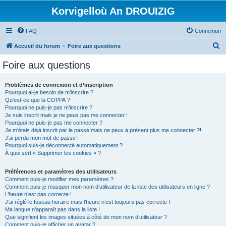
Korvigelloù An DROUIZIG
FAQ
Connexion
R
Accueil du forum
Foire aux questions
e
Foire aux questions
c
h
Problèmes de connexion et d’inscription
Pourquoi ai-je besoin de m’inscrire ?
e
Qu’est-ce que la COPPA ?
r
Pourquoi ne puis-je pas m’inscrire ?
Je suis inscrit mais je ne peux pas me connecter !
c
Pourquoi ne puis-je pas me connecter ?
Je m’étais déjà inscrit par le passé mais ne peux à présent plus me connecter ?!
h
J’ai perdu mon mot de passe !
e
Pourquoi suis-je déconnecté automatiquement ?
À quoi sert « Supprimer les cookies » ?
r
Préférences et paramètres des utilisateurs
Comment puis-je modifier mes paramètres ?
Comment puis-je masquer mon nom d’utilisateur de la liste des utilisateurs en ligne ?
L’heure n’est pas correcte !
J’ai réglé le fuseau horaire mais l’heure n’est toujours pas correcte !
Ma langue n’apparaît pas dans la liste !
Que signifient les images situées à côté de mon nom d’utilisateur ?
Comment puis-je afficher un avatar ?