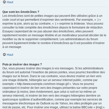
Haut
Que sont les émoticônes ?
Les émoticônes sont de petites images qui peuvent être utilisées grâce à un
code court et qui permettent d’exprimer des sentiments. Par exemple, « :) »
exprime la joie, alors qu’au contraire, « :( » exprime la tristesse. Vous pouvez
consulter la liste complète des émoticônes depuis le formulaire de rédaction.
Essayez cependant de ne pas abuser des émoticônes, elles peuvent
rapidement rendre un message illisible et un modérateur pourrait décider de le
modifier ou de le supprimer complètement. Les administrateurs du forum
peuvent également limiter le nombre d’émoticônes qu’il est possible d’insérer
à un message.
Haut
Puis-je insérer des images ?
Oui, vous pouvez insérer des images à vos messages. Si les administrateurs
du forum ont autorisé l’insertion de pièces jointes, vous pourrez transférer des
images sur le forum. Dans le cas contraire, vous devrez insérer un lien vers
une image distante, hébergée sur un serveur internet public, comme par
exemple « http://www.exemple.com/mon-image.gif ». Vous ne pourrez
cependant ni insérer de lien vers des images présentes sur votre propre
ordinateur (à moins, bien évidemment, que celui-ci soit en lui-même un
serveur internet), ni insérer de lien vers des images hébergées derrière un
quelconque système d’authentification, comme par exemple les services de
messagerie électronique de Outlook ou de Yahoo, les sites protégés par un
mot de passe, etc. Pour insérer une image, utilisez la balise BBCode « [img] ».