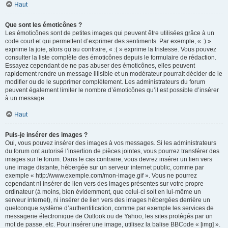
Haut
Que sont les émoticônes ?
Les émoticônes sont de petites images qui peuvent être utilisées grâce à un
code court et qui permettent d’exprimer des sentiments. Par exemple, « :) »
exprime la joie, alors qu’au contraire, « :( » exprime la tristesse. Vous pouvez
consulter la liste complète des émoticônes depuis le formulaire de rédaction.
Essayez cependant de ne pas abuser des émoticônes, elles peuvent
rapidement rendre un message illisible et un modérateur pourrait décider de le
modifier ou de le supprimer complètement. Les administrateurs du forum
peuvent également limiter le nombre d’émoticônes qu’il est possible d’insérer
à un message.
Haut
Puis-je insérer des images ?
Oui, vous pouvez insérer des images à vos messages. Si les administrateurs
du forum ont autorisé l’insertion de pièces jointes, vous pourrez transférer des
images sur le forum. Dans le cas contraire, vous devrez insérer un lien vers
une image distante, hébergée sur un serveur internet public, comme par
exemple « http://www.exemple.com/mon-image.gif ». Vous ne pourrez
cependant ni insérer de lien vers des images présentes sur votre propre
ordinateur (à moins, bien évidemment, que celui-ci soit en lui-même un
serveur internet), ni insérer de lien vers des images hébergées derrière un
quelconque système d’authentification, comme par exemple les services de
messagerie électronique de Outlook ou de Yahoo, les sites protégés par un
mot de passe, etc. Pour insérer une image, utilisez la balise BBCode « [img] ».