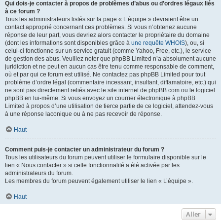
Qui dois-je contacter à propos de problèmes d’abus ou d’ordres légaux liés
à ce forum ?
Tous les administrateurs listés sur la page « L’équipe » devraient être un
contact approprié concernant ces problèmes. Si vous n’obtenez aucune
réponse de leur part, vous devriez alors contacter le propriétaire du domaine
(dont les informations sont disponibles grâce à
une requête WHOIS
), ou, si
celui-ci fonctionne sur un service gratuit (comme Yahoo, Free, etc.), le service
de gestion des abus. Veuillez noter que phpBB Limited n’a absolument aucune
juridiction et ne peut en aucun cas être tenu comme responsable de comment,
où et par qui ce forum est utilisé. Ne contactez pas phpBB Limited pour tout
problème d’ordre légal (commentaire incessant, insultant, diffamatoire, etc.) qui
ne sont pas directement reliés avec le site internet de phpBB.com ou le logiciel
phpBB en lui-même. Si vous envoyez un courrier électronique à phpBB
Limited à propos d’une utilisation de tierce partie de ce logiciel, attendez-vous
à une réponse laconique ou à ne pas recevoir de réponse.
Haut
Comment puis-je contacter un administrateur du forum ?
Tous les utilisateurs du forum peuvent utiliser le formulaire disponible sur le
lien « Nous contacter » si cette fonctionnalité a été activée par les
administrateurs du forum.
Les membres du forum peuvent également utiliser le lien « L’équipe ».
Haut
Aller