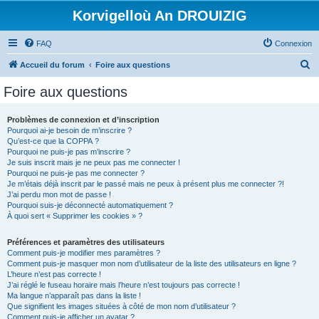
Korvigelloù An DROUIZIG
FAQ
Connexion
R
Accueil du forum
Foire aux questions
e
Foire aux questions
c
h
Problèmes de connexion et d’inscription
Pourquoi ai-je besoin de m’inscrire ?
e
Qu’est-ce que la COPPA ?
r
Pourquoi ne puis-je pas m’inscrire ?
Je suis inscrit mais je ne peux pas me connecter !
c
Pourquoi ne puis-je pas me connecter ?
Je m’étais déjà inscrit par le passé mais ne peux à présent plus me connecter ?!
h
J’ai perdu mon mot de passe !
e
Pourquoi suis-je déconnecté automatiquement ?
À quoi sert « Supprimer les cookies » ?
r
Préférences et paramètres des utilisateurs
Comment puis-je modifier mes paramètres ?
Comment puis-je masquer mon nom d’utilisateur de la liste des utilisateurs en ligne ?
L’heure n’est pas correcte !
J’ai réglé le fuseau horaire mais l’heure n’est toujours pas correcte !
Ma langue n’apparaît pas dans la liste !
Que signifient les images situées à côté de mon nom d’utilisateur ?
Comment puis-je afficher un avatar ?