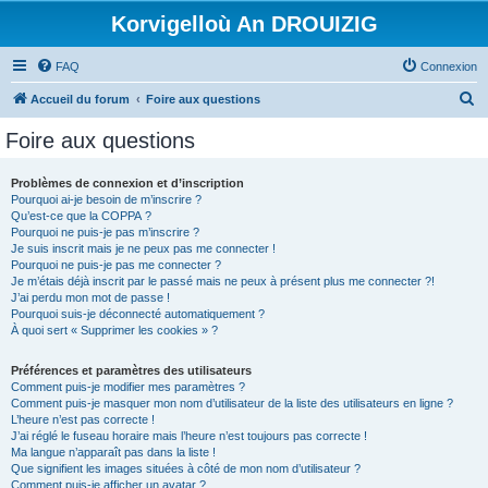
Korvigelloù An DROUIZIG
FAQ
Connexion
R
Accueil du forum
Foire aux questions
e
Foire aux questions
c
h
Problèmes de connexion et d’inscription
Pourquoi ai-je besoin de m’inscrire ?
e
Qu’est-ce que la COPPA ?
r
Pourquoi ne puis-je pas m’inscrire ?
Je suis inscrit mais je ne peux pas me connecter !
c
Pourquoi ne puis-je pas me connecter ?
Je m’étais déjà inscrit par le passé mais ne peux à présent plus me connecter ?!
h
J’ai perdu mon mot de passe !
e
Pourquoi suis-je déconnecté automatiquement ?
À quoi sert « Supprimer les cookies » ?
r
Préférences et paramètres des utilisateurs
Comment puis-je modifier mes paramètres ?
Comment puis-je masquer mon nom d’utilisateur de la liste des utilisateurs en ligne ?
L’heure n’est pas correcte !
J’ai réglé le fuseau horaire mais l’heure n’est toujours pas correcte !
Ma langue n’apparaît pas dans la liste !
Que signifient les images situées à côté de mon nom d’utilisateur ?
Comment puis-je afficher un avatar ?