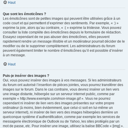
Haut
Que sont les émoticônes ?
Les émoticônes sont de petites images qui peuvent être utilisées grâce à un
code court et qui permettent d’exprimer des sentiments. Par exemple, « :) »
exprime la joie, alors qu’au contraire, « :( » exprime la tristesse. Vous pouvez
consulter la liste complète des émoticônes depuis le formulaire de rédaction.
Essayez cependant de ne pas abuser des émoticônes, elles peuvent
rapidement rendre un message illisible et un modérateur pourrait décider de le
modifier ou de le supprimer complètement. Les administrateurs du forum
peuvent également limiter le nombre d’émoticônes qu’il est possible d’insérer
à un message.
Haut
Puis-je insérer des images ?
Oui, vous pouvez insérer des images à vos messages. Si les administrateurs
du forum ont autorisé l’insertion de pièces jointes, vous pourrez transférer des
images sur le forum. Dans le cas contraire, vous devrez insérer un lien vers
une image distante, hébergée sur un serveur internet public, comme par
exemple « http://www.exemple.com/mon-image.gif ». Vous ne pourrez
cependant ni insérer de lien vers des images présentes sur votre propre
ordinateur (à moins, bien évidemment, que celui-ci soit en lui-même un
serveur internet), ni insérer de lien vers des images hébergées derrière un
quelconque système d’authentification, comme par exemple les services de
messagerie électronique de Outlook ou de Yahoo, les sites protégés par un
mot de passe, etc. Pour insérer une image, utilisez la balise BBCode « [img] ».