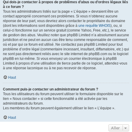
Qui dois-je contacter à propos de problèmes d’abus ou d’ordres légaux liés
à ce forum ?
Tous les administrateurs listés sur la page « L’équipe » devraient être un
contact approprié concernant ces problèmes. Si vous n’obtenez aucune
réponse de leur part, vous devriez alors contacter le propriétaire du domaine
(dont les informations sont disponibles grâce à
une requête WHOIS
), ou, si
celui-ci fonctionne sur un service gratuit (comme Yahoo, Free, etc.), le service
de gestion des abus. Veuillez noter que phpBB Limited n’a absolument aucune
juridiction et ne peut en aucun cas être tenu comme responsable de comment,
où et par qui ce forum est utilisé. Ne contactez pas phpBB Limited pour tout
problème d’ordre légal (commentaire incessant, insultant, diffamatoire, etc.) qui
ne sont pas directement reliés avec le site internet de phpBB.com ou le logiciel
phpBB en lui-même. Si vous envoyez un courrier électronique à phpBB
Limited à propos d’une utilisation de tierce partie de ce logiciel, attendez-vous
à une réponse laconique ou à ne pas recevoir de réponse.
Haut
Comment puis-je contacter un administrateur du forum ?
Tous les utilisateurs du forum peuvent utiliser le formulaire disponible sur le
lien « Nous contacter » si cette fonctionnalité a été activée par les
administrateurs du forum.
Les membres du forum peuvent également utiliser le lien « L’équipe ».
Haut
Aller