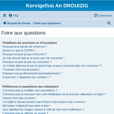
Korvigelloù An DROUIZIG
FAQ
Connexion
R
Accueil du forum
Foire aux questions
e
Foire aux questions
c
h
Problèmes de connexion et d’inscription
Pourquoi ai-je besoin de m’inscrire ?
e
Qu’est-ce que la COPPA ?
r
Pourquoi ne puis-je pas m’inscrire ?
Je suis inscrit mais je ne peux pas me connecter !
c
Pourquoi ne puis-je pas me connecter ?
Je m’étais déjà inscrit par le passé mais ne peux à présent plus me connecter ?!
h
J’ai perdu mon mot de passe !
e
Pourquoi suis-je déconnecté automatiquement ?
À quoi sert « Supprimer les cookies » ?
r
Préférences et paramètres des utilisateurs
Comment puis-je modifier mes paramètres ?
Comment puis-je masquer mon nom d’utilisateur de la liste des utilisateurs en ligne ?
L’heure n’est pas correcte !
J’ai réglé le fuseau horaire mais l’heure n’est toujours pas correcte !
Ma langue n’apparaît pas dans la liste !
Que signifient les images situées à côté de mon nom d’utilisateur ?
Comment puis-je afficher un avatar ?