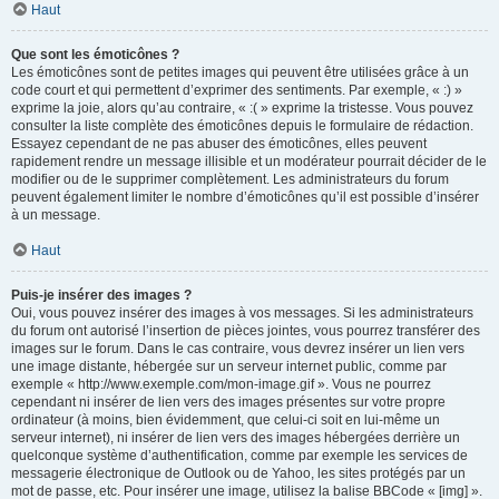
Haut
Que sont les émoticônes ?
Les émoticônes sont de petites images qui peuvent être utilisées grâce à un
code court et qui permettent d’exprimer des sentiments. Par exemple, « :) »
exprime la joie, alors qu’au contraire, « :( » exprime la tristesse. Vous pouvez
consulter la liste complète des émoticônes depuis le formulaire de rédaction.
Essayez cependant de ne pas abuser des émoticônes, elles peuvent
rapidement rendre un message illisible et un modérateur pourrait décider de le
modifier ou de le supprimer complètement. Les administrateurs du forum
peuvent également limiter le nombre d’émoticônes qu’il est possible d’insérer
à un message.
Haut
Puis-je insérer des images ?
Oui, vous pouvez insérer des images à vos messages. Si les administrateurs
du forum ont autorisé l’insertion de pièces jointes, vous pourrez transférer des
images sur le forum. Dans le cas contraire, vous devrez insérer un lien vers
une image distante, hébergée sur un serveur internet public, comme par
exemple « http://www.exemple.com/mon-image.gif ». Vous ne pourrez
cependant ni insérer de lien vers des images présentes sur votre propre
ordinateur (à moins, bien évidemment, que celui-ci soit en lui-même un
serveur internet), ni insérer de lien vers des images hébergées derrière un
quelconque système d’authentification, comme par exemple les services de
messagerie électronique de Outlook ou de Yahoo, les sites protégés par un
mot de passe, etc. Pour insérer une image, utilisez la balise BBCode « [img] ».