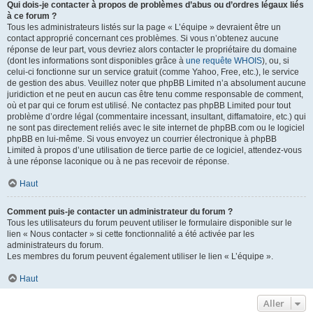
Qui dois-je contacter à propos de problèmes d’abus ou d’ordres légaux liés
à ce forum ?
Tous les administrateurs listés sur la page « L’équipe » devraient être un
contact approprié concernant ces problèmes. Si vous n’obtenez aucune
réponse de leur part, vous devriez alors contacter le propriétaire du domaine
(dont les informations sont disponibles grâce à
une requête WHOIS
), ou, si
celui-ci fonctionne sur un service gratuit (comme Yahoo, Free, etc.), le service
de gestion des abus. Veuillez noter que phpBB Limited n’a absolument aucune
juridiction et ne peut en aucun cas être tenu comme responsable de comment,
où et par qui ce forum est utilisé. Ne contactez pas phpBB Limited pour tout
problème d’ordre légal (commentaire incessant, insultant, diffamatoire, etc.) qui
ne sont pas directement reliés avec le site internet de phpBB.com ou le logiciel
phpBB en lui-même. Si vous envoyez un courrier électronique à phpBB
Limited à propos d’une utilisation de tierce partie de ce logiciel, attendez-vous
à une réponse laconique ou à ne pas recevoir de réponse.
Haut
Comment puis-je contacter un administrateur du forum ?
Tous les utilisateurs du forum peuvent utiliser le formulaire disponible sur le
lien « Nous contacter » si cette fonctionnalité a été activée par les
administrateurs du forum.
Les membres du forum peuvent également utiliser le lien « L’équipe ».
Haut
Aller