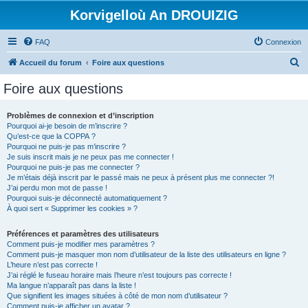
Korvigelloù An DROUIZIG
FAQ
Connexion
R
Accueil du forum
Foire aux questions
e
Foire aux questions
c
h
Problèmes de connexion et d’inscription
Pourquoi ai-je besoin de m’inscrire ?
e
Qu’est-ce que la COPPA ?
r
Pourquoi ne puis-je pas m’inscrire ?
Je suis inscrit mais je ne peux pas me connecter !
c
Pourquoi ne puis-je pas me connecter ?
Je m’étais déjà inscrit par le passé mais ne peux à présent plus me connecter ?!
h
J’ai perdu mon mot de passe !
e
Pourquoi suis-je déconnecté automatiquement ?
À quoi sert « Supprimer les cookies » ?
r
Préférences et paramètres des utilisateurs
Comment puis-je modifier mes paramètres ?
Comment puis-je masquer mon nom d’utilisateur de la liste des utilisateurs en ligne ?
L’heure n’est pas correcte !
J’ai réglé le fuseau horaire mais l’heure n’est toujours pas correcte !
Ma langue n’apparaît pas dans la liste !
Que signifient les images situées à côté de mon nom d’utilisateur ?
Comment puis-je afficher un avatar ?