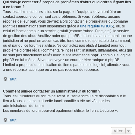
Qui dois-je contacter à propos de problèmes d’abus ou d’ordres légaux liés
à ce forum ?
Tous les administrateurs listés sur la page « L’équipe » devraient être un
contact approprié concernant ces problèmes. Si vous n’obtenez aucune
réponse de leur part, vous devriez alors contacter le propriétaire du domaine
(dont les informations sont disponibles grâce à
une requête WHOIS
), ou, si
celui-ci fonctionne sur un service gratuit (comme Yahoo, Free, etc.), le service
de gestion des abus. Veuillez noter que phpBB Limited n’a absolument aucune
juridiction et ne peut en aucun cas être tenu comme responsable de comment,
où et par qui ce forum est utilisé. Ne contactez pas phpBB Limited pour tout
problème d’ordre légal (commentaire incessant, insultant, diffamatoire, etc.) qui
ne sont pas directement reliés avec le site internet de phpBB.com ou le logiciel
phpBB en lui-même. Si vous envoyez un courrier électronique à phpBB
Limited à propos d’une utilisation de tierce partie de ce logiciel, attendez-vous
à une réponse laconique ou à ne pas recevoir de réponse.
Haut
Comment puis-je contacter un administrateur du forum ?
Tous les utilisateurs du forum peuvent utiliser le formulaire disponible sur le
lien « Nous contacter » si cette fonctionnalité a été activée par les
administrateurs du forum.
Les membres du forum peuvent également utiliser le lien « L’équipe ».
Haut
Aller