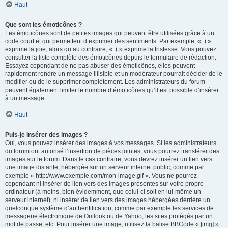
Haut
Que sont les émoticônes ?
Les émoticônes sont de petites images qui peuvent être utilisées grâce à un
code court et qui permettent d’exprimer des sentiments. Par exemple, « :) »
exprime la joie, alors qu’au contraire, « :( » exprime la tristesse. Vous pouvez
consulter la liste complète des émoticônes depuis le formulaire de rédaction.
Essayez cependant de ne pas abuser des émoticônes, elles peuvent
rapidement rendre un message illisible et un modérateur pourrait décider de le
modifier ou de le supprimer complètement. Les administrateurs du forum
peuvent également limiter le nombre d’émoticônes qu’il est possible d’insérer
à un message.
Haut
Puis-je insérer des images ?
Oui, vous pouvez insérer des images à vos messages. Si les administrateurs
du forum ont autorisé l’insertion de pièces jointes, vous pourrez transférer des
images sur le forum. Dans le cas contraire, vous devrez insérer un lien vers
une image distante, hébergée sur un serveur internet public, comme par
exemple « http://www.exemple.com/mon-image.gif ». Vous ne pourrez
cependant ni insérer de lien vers des images présentes sur votre propre
ordinateur (à moins, bien évidemment, que celui-ci soit en lui-même un
serveur internet), ni insérer de lien vers des images hébergées derrière un
quelconque système d’authentification, comme par exemple les services de
messagerie électronique de Outlook ou de Yahoo, les sites protégés par un
mot de passe, etc. Pour insérer une image, utilisez la balise BBCode « [img] ».