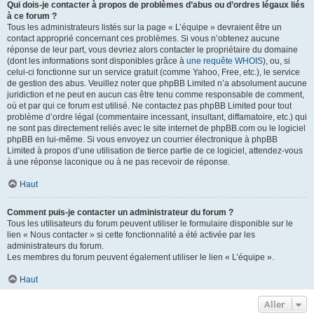
Qui dois-je contacter à propos de problèmes d’abus ou d’ordres légaux liés
à ce forum ?
Tous les administrateurs listés sur la page « L’équipe » devraient être un
contact approprié concernant ces problèmes. Si vous n’obtenez aucune
réponse de leur part, vous devriez alors contacter le propriétaire du domaine
(dont les informations sont disponibles grâce à
une requête WHOIS
), ou, si
celui-ci fonctionne sur un service gratuit (comme Yahoo, Free, etc.), le service
de gestion des abus. Veuillez noter que phpBB Limited n’a absolument aucune
juridiction et ne peut en aucun cas être tenu comme responsable de comment,
où et par qui ce forum est utilisé. Ne contactez pas phpBB Limited pour tout
problème d’ordre légal (commentaire incessant, insultant, diffamatoire, etc.) qui
ne sont pas directement reliés avec le site internet de phpBB.com ou le logiciel
phpBB en lui-même. Si vous envoyez un courrier électronique à phpBB
Limited à propos d’une utilisation de tierce partie de ce logiciel, attendez-vous
à une réponse laconique ou à ne pas recevoir de réponse.
Haut
Comment puis-je contacter un administrateur du forum ?
Tous les utilisateurs du forum peuvent utiliser le formulaire disponible sur le
lien « Nous contacter » si cette fonctionnalité a été activée par les
administrateurs du forum.
Les membres du forum peuvent également utiliser le lien « L’équipe ».
Haut
Aller