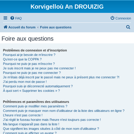
Korvigelloù An DROUIZIG
FAQ
Connexion
R
Accueil du forum
Foire aux questions
e
Foire aux questions
c
h
Problèmes de connexion et d’inscription
Pourquoi ai-je besoin de m’inscrire ?
e
Qu’est-ce que la COPPA ?
r
Pourquoi ne puis-je pas m’inscrire ?
Je suis inscrit mais je ne peux pas me connecter !
c
Pourquoi ne puis-je pas me connecter ?
Je m’étais déjà inscrit par le passé mais ne peux à présent plus me connecter ?!
h
J’ai perdu mon mot de passe !
e
Pourquoi suis-je déconnecté automatiquement ?
À quoi sert « Supprimer les cookies » ?
r
Préférences et paramètres des utilisateurs
Comment puis-je modifier mes paramètres ?
Comment puis-je masquer mon nom d’utilisateur de la liste des utilisateurs en ligne ?
L’heure n’est pas correcte !
J’ai réglé le fuseau horaire mais l’heure n’est toujours pas correcte !
Ma langue n’apparaît pas dans la liste !
Que signifient les images situées à côté de mon nom d’utilisateur ?
Comment puis-je afficher un avatar ?