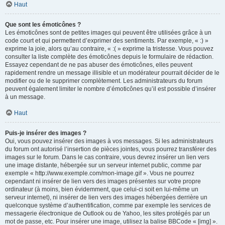
Haut
Que sont les émoticônes ?
Les émoticônes sont de petites images qui peuvent être utilisées grâce à un
code court et qui permettent d’exprimer des sentiments. Par exemple, « :) »
exprime la joie, alors qu’au contraire, « :( » exprime la tristesse. Vous pouvez
consulter la liste complète des émoticônes depuis le formulaire de rédaction.
Essayez cependant de ne pas abuser des émoticônes, elles peuvent
rapidement rendre un message illisible et un modérateur pourrait décider de le
modifier ou de le supprimer complètement. Les administrateurs du forum
peuvent également limiter le nombre d’émoticônes qu’il est possible d’insérer
à un message.
Haut
Puis-je insérer des images ?
Oui, vous pouvez insérer des images à vos messages. Si les administrateurs
du forum ont autorisé l’insertion de pièces jointes, vous pourrez transférer des
images sur le forum. Dans le cas contraire, vous devrez insérer un lien vers
une image distante, hébergée sur un serveur internet public, comme par
exemple « http://www.exemple.com/mon-image.gif ». Vous ne pourrez
cependant ni insérer de lien vers des images présentes sur votre propre
ordinateur (à moins, bien évidemment, que celui-ci soit en lui-même un
serveur internet), ni insérer de lien vers des images hébergées derrière un
quelconque système d’authentification, comme par exemple les services de
messagerie électronique de Outlook ou de Yahoo, les sites protégés par un
mot de passe, etc. Pour insérer une image, utilisez la balise BBCode « [img] ».