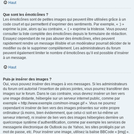
Haut
Que sont les émoticônes ?
Les émoticônes sont de petites images qui peuvent être utilisées grâce à un
code court et qui permettent d’exprimer des sentiments. Par exemple, « :) »
exprime la joie, alors qu’au contraire, « :( » exprime la tristesse. Vous pouvez
consulter la liste complète des émoticônes depuis le formulaire de rédaction.
Essayez cependant de ne pas abuser des émoticônes, elles peuvent
rapidement rendre un message illisible et un modérateur pourrait décider de le
modifier ou de le supprimer complètement. Les administrateurs du forum
peuvent également limiter le nombre d’émoticônes qu’il est possible d’insérer
à un message.
Haut
Puis-je insérer des images ?
Oui, vous pouvez insérer des images à vos messages. Si les administrateurs
du forum ont autorisé l’insertion de pièces jointes, vous pourrez transférer des
images sur le forum. Dans le cas contraire, vous devrez insérer un lien vers
une image distante, hébergée sur un serveur internet public, comme par
exemple « http://www.exemple.com/mon-image.gif ». Vous ne pourrez
cependant ni insérer de lien vers des images présentes sur votre propre
ordinateur (à moins, bien évidemment, que celui-ci soit en lui-même un
serveur internet), ni insérer de lien vers des images hébergées derrière un
quelconque système d’authentification, comme par exemple les services de
messagerie électronique de Outlook ou de Yahoo, les sites protégés par un
mot de passe, etc. Pour insérer une image, utilisez la balise BBCode « [img] ».