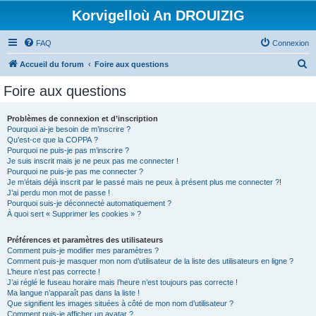
Korvigelloù An DROUIZIG
FAQ
Connexion
R
Accueil du forum
Foire aux questions
e
Foire aux questions
c
h
Problèmes de connexion et d’inscription
Pourquoi ai-je besoin de m’inscrire ?
e
Qu’est-ce que la COPPA ?
r
Pourquoi ne puis-je pas m’inscrire ?
Je suis inscrit mais je ne peux pas me connecter !
c
Pourquoi ne puis-je pas me connecter ?
Je m’étais déjà inscrit par le passé mais ne peux à présent plus me connecter ?!
h
J’ai perdu mon mot de passe !
e
Pourquoi suis-je déconnecté automatiquement ?
À quoi sert « Supprimer les cookies » ?
r
Préférences et paramètres des utilisateurs
Comment puis-je modifier mes paramètres ?
Comment puis-je masquer mon nom d’utilisateur de la liste des utilisateurs en ligne ?
L’heure n’est pas correcte !
J’ai réglé le fuseau horaire mais l’heure n’est toujours pas correcte !
Ma langue n’apparaît pas dans la liste !
Que signifient les images situées à côté de mon nom d’utilisateur ?
Comment puis-je afficher un avatar ?