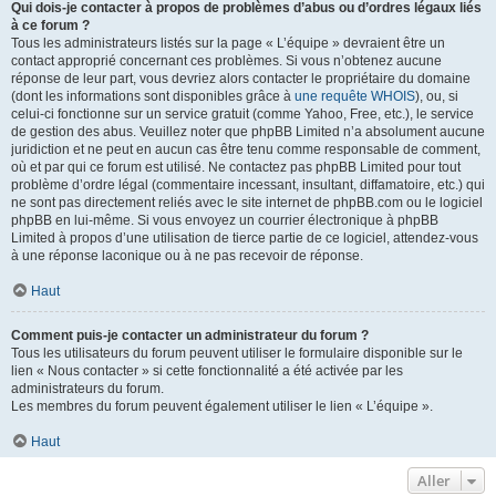
Qui dois-je contacter à propos de problèmes d’abus ou d’ordres légaux liés
à ce forum ?
Tous les administrateurs listés sur la page « L’équipe » devraient être un
contact approprié concernant ces problèmes. Si vous n’obtenez aucune
réponse de leur part, vous devriez alors contacter le propriétaire du domaine
(dont les informations sont disponibles grâce à
une requête WHOIS
), ou, si
celui-ci fonctionne sur un service gratuit (comme Yahoo, Free, etc.), le service
de gestion des abus. Veuillez noter que phpBB Limited n’a absolument aucune
juridiction et ne peut en aucun cas être tenu comme responsable de comment,
où et par qui ce forum est utilisé. Ne contactez pas phpBB Limited pour tout
problème d’ordre légal (commentaire incessant, insultant, diffamatoire, etc.) qui
ne sont pas directement reliés avec le site internet de phpBB.com ou le logiciel
phpBB en lui-même. Si vous envoyez un courrier électronique à phpBB
Limited à propos d’une utilisation de tierce partie de ce logiciel, attendez-vous
à une réponse laconique ou à ne pas recevoir de réponse.
Haut
Comment puis-je contacter un administrateur du forum ?
Tous les utilisateurs du forum peuvent utiliser le formulaire disponible sur le
lien « Nous contacter » si cette fonctionnalité a été activée par les
administrateurs du forum.
Les membres du forum peuvent également utiliser le lien « L’équipe ».
Haut
Aller