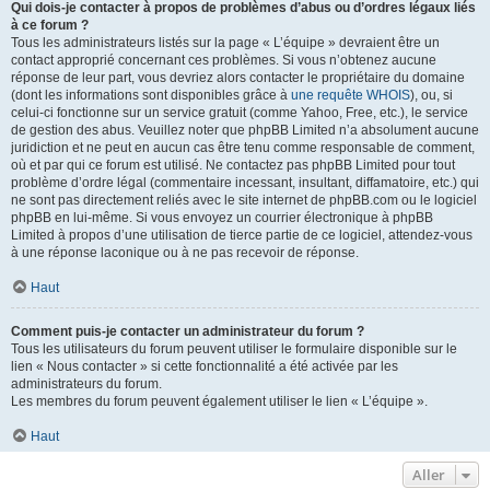
Qui dois-je contacter à propos de problèmes d’abus ou d’ordres légaux liés
à ce forum ?
Tous les administrateurs listés sur la page « L’équipe » devraient être un
contact approprié concernant ces problèmes. Si vous n’obtenez aucune
réponse de leur part, vous devriez alors contacter le propriétaire du domaine
(dont les informations sont disponibles grâce à
une requête WHOIS
), ou, si
celui-ci fonctionne sur un service gratuit (comme Yahoo, Free, etc.), le service
de gestion des abus. Veuillez noter que phpBB Limited n’a absolument aucune
juridiction et ne peut en aucun cas être tenu comme responsable de comment,
où et par qui ce forum est utilisé. Ne contactez pas phpBB Limited pour tout
problème d’ordre légal (commentaire incessant, insultant, diffamatoire, etc.) qui
ne sont pas directement reliés avec le site internet de phpBB.com ou le logiciel
phpBB en lui-même. Si vous envoyez un courrier électronique à phpBB
Limited à propos d’une utilisation de tierce partie de ce logiciel, attendez-vous
à une réponse laconique ou à ne pas recevoir de réponse.
Haut
Comment puis-je contacter un administrateur du forum ?
Tous les utilisateurs du forum peuvent utiliser le formulaire disponible sur le
lien « Nous contacter » si cette fonctionnalité a été activée par les
administrateurs du forum.
Les membres du forum peuvent également utiliser le lien « L’équipe ».
Haut
Aller