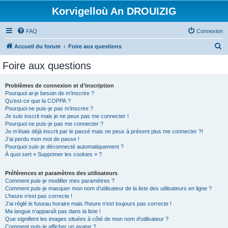
Korvigelloù An DROUIZIG
FAQ
Connexion
R
Accueil du forum
Foire aux questions
e
Foire aux questions
c
h
Problèmes de connexion et d’inscription
Pourquoi ai-je besoin de m’inscrire ?
e
Qu’est-ce que la COPPA ?
r
Pourquoi ne puis-je pas m’inscrire ?
Je suis inscrit mais je ne peux pas me connecter !
c
Pourquoi ne puis-je pas me connecter ?
Je m’étais déjà inscrit par le passé mais ne peux à présent plus me connecter ?!
h
J’ai perdu mon mot de passe !
e
Pourquoi suis-je déconnecté automatiquement ?
À quoi sert « Supprimer les cookies » ?
r
Préférences et paramètres des utilisateurs
Comment puis-je modifier mes paramètres ?
Comment puis-je masquer mon nom d’utilisateur de la liste des utilisateurs en ligne ?
L’heure n’est pas correcte !
J’ai réglé le fuseau horaire mais l’heure n’est toujours pas correcte !
Ma langue n’apparaît pas dans la liste !
Que signifient les images situées à côté de mon nom d’utilisateur ?
Comment puis-je afficher un avatar ?