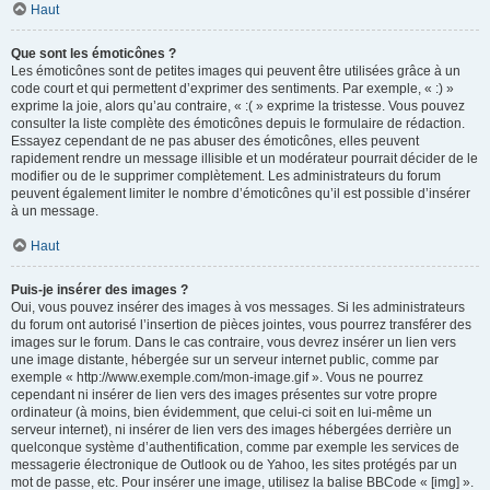
Haut
Que sont les émoticônes ?
Les émoticônes sont de petites images qui peuvent être utilisées grâce à un
code court et qui permettent d’exprimer des sentiments. Par exemple, « :) »
exprime la joie, alors qu’au contraire, « :( » exprime la tristesse. Vous pouvez
consulter la liste complète des émoticônes depuis le formulaire de rédaction.
Essayez cependant de ne pas abuser des émoticônes, elles peuvent
rapidement rendre un message illisible et un modérateur pourrait décider de le
modifier ou de le supprimer complètement. Les administrateurs du forum
peuvent également limiter le nombre d’émoticônes qu’il est possible d’insérer
à un message.
Haut
Puis-je insérer des images ?
Oui, vous pouvez insérer des images à vos messages. Si les administrateurs
du forum ont autorisé l’insertion de pièces jointes, vous pourrez transférer des
images sur le forum. Dans le cas contraire, vous devrez insérer un lien vers
une image distante, hébergée sur un serveur internet public, comme par
exemple « http://www.exemple.com/mon-image.gif ». Vous ne pourrez
cependant ni insérer de lien vers des images présentes sur votre propre
ordinateur (à moins, bien évidemment, que celui-ci soit en lui-même un
serveur internet), ni insérer de lien vers des images hébergées derrière un
quelconque système d’authentification, comme par exemple les services de
messagerie électronique de Outlook ou de Yahoo, les sites protégés par un
mot de passe, etc. Pour insérer une image, utilisez la balise BBCode « [img] ».