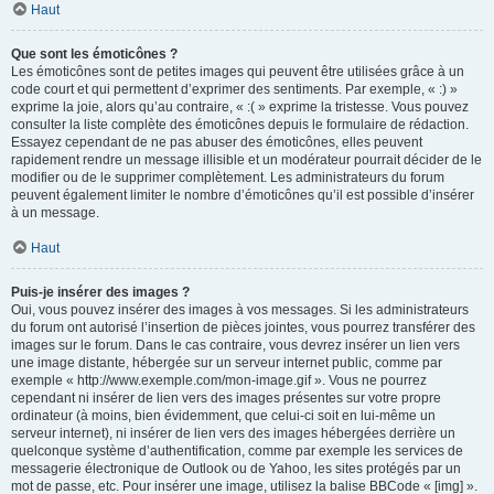
Haut
Que sont les émoticônes ?
Les émoticônes sont de petites images qui peuvent être utilisées grâce à un
code court et qui permettent d’exprimer des sentiments. Par exemple, « :) »
exprime la joie, alors qu’au contraire, « :( » exprime la tristesse. Vous pouvez
consulter la liste complète des émoticônes depuis le formulaire de rédaction.
Essayez cependant de ne pas abuser des émoticônes, elles peuvent
rapidement rendre un message illisible et un modérateur pourrait décider de le
modifier ou de le supprimer complètement. Les administrateurs du forum
peuvent également limiter le nombre d’émoticônes qu’il est possible d’insérer
à un message.
Haut
Puis-je insérer des images ?
Oui, vous pouvez insérer des images à vos messages. Si les administrateurs
du forum ont autorisé l’insertion de pièces jointes, vous pourrez transférer des
images sur le forum. Dans le cas contraire, vous devrez insérer un lien vers
une image distante, hébergée sur un serveur internet public, comme par
exemple « http://www.exemple.com/mon-image.gif ». Vous ne pourrez
cependant ni insérer de lien vers des images présentes sur votre propre
ordinateur (à moins, bien évidemment, que celui-ci soit en lui-même un
serveur internet), ni insérer de lien vers des images hébergées derrière un
quelconque système d’authentification, comme par exemple les services de
messagerie électronique de Outlook ou de Yahoo, les sites protégés par un
mot de passe, etc. Pour insérer une image, utilisez la balise BBCode « [img] ».