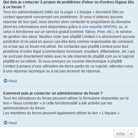
Qui dois-je contacter à propos de problèmes d’abus ou d’ordres légaux liés
à ce forum ?
Tous les administrateurs listés sur la page « L’équipe » devraient être un
contact approprié concernant ces problèmes. Si vous n’obtenez aucune
réponse de leur part, vous devriez alors contacter le propriétaire du domaine
(dont les informations sont disponibles grâce à
une requête WHOIS
), ou, si
celui-ci fonctionne sur un service gratuit (comme Yahoo, Free, etc.), le service
de gestion des abus. Veuillez noter que phpBB Limited n’a absolument aucune
juridiction et ne peut en aucun cas être tenu comme responsable de comment,
où et par qui ce forum est utilisé. Ne contactez pas phpBB Limited pour tout
problème d’ordre légal (commentaire incessant, insultant, diffamatoire, etc.) qui
ne sont pas directement reliés avec le site internet de phpBB.com ou le logiciel
phpBB en lui-même. Si vous envoyez un courrier électronique à phpBB
Limited à propos d’une utilisation de tierce partie de ce logiciel, attendez-vous
à une réponse laconique ou à ne pas recevoir de réponse.
Haut
Comment puis-je contacter un administrateur du forum ?
Tous les utilisateurs du forum peuvent utiliser le formulaire disponible sur le
lien « Nous contacter » si cette fonctionnalité a été activée par les
administrateurs du forum.
Les membres du forum peuvent également utiliser le lien « L’équipe ».
Haut
Aller