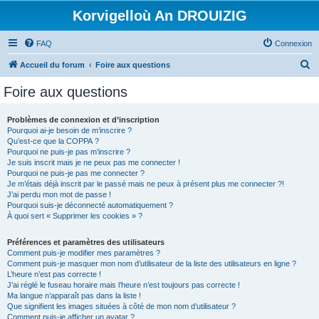
Korvigelloù An DROUIZIG
FAQ
Connexion
R
Accueil du forum
Foire aux questions
e
Foire aux questions
c
h
Problèmes de connexion et d’inscription
Pourquoi ai-je besoin de m’inscrire ?
e
Qu’est-ce que la COPPA ?
r
Pourquoi ne puis-je pas m’inscrire ?
Je suis inscrit mais je ne peux pas me connecter !
c
Pourquoi ne puis-je pas me connecter ?
Je m’étais déjà inscrit par le passé mais ne peux à présent plus me connecter ?!
h
J’ai perdu mon mot de passe !
e
Pourquoi suis-je déconnecté automatiquement ?
À quoi sert « Supprimer les cookies » ?
r
Préférences et paramètres des utilisateurs
Comment puis-je modifier mes paramètres ?
Comment puis-je masquer mon nom d’utilisateur de la liste des utilisateurs en ligne ?
L’heure n’est pas correcte !
J’ai réglé le fuseau horaire mais l’heure n’est toujours pas correcte !
Ma langue n’apparaît pas dans la liste !
Que signifient les images situées à côté de mon nom d’utilisateur ?
Comment puis-je afficher un avatar ?