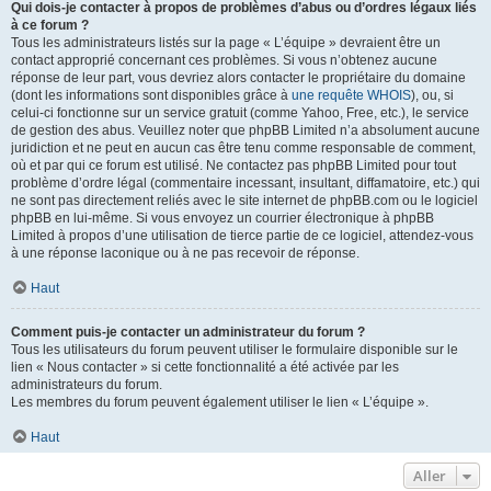
Qui dois-je contacter à propos de problèmes d’abus ou d’ordres légaux liés
à ce forum ?
Tous les administrateurs listés sur la page « L’équipe » devraient être un
contact approprié concernant ces problèmes. Si vous n’obtenez aucune
réponse de leur part, vous devriez alors contacter le propriétaire du domaine
(dont les informations sont disponibles grâce à
une requête WHOIS
), ou, si
celui-ci fonctionne sur un service gratuit (comme Yahoo, Free, etc.), le service
de gestion des abus. Veuillez noter que phpBB Limited n’a absolument aucune
juridiction et ne peut en aucun cas être tenu comme responsable de comment,
où et par qui ce forum est utilisé. Ne contactez pas phpBB Limited pour tout
problème d’ordre légal (commentaire incessant, insultant, diffamatoire, etc.) qui
ne sont pas directement reliés avec le site internet de phpBB.com ou le logiciel
phpBB en lui-même. Si vous envoyez un courrier électronique à phpBB
Limited à propos d’une utilisation de tierce partie de ce logiciel, attendez-vous
à une réponse laconique ou à ne pas recevoir de réponse.
Haut
Comment puis-je contacter un administrateur du forum ?
Tous les utilisateurs du forum peuvent utiliser le formulaire disponible sur le
lien « Nous contacter » si cette fonctionnalité a été activée par les
administrateurs du forum.
Les membres du forum peuvent également utiliser le lien « L’équipe ».
Haut
Aller