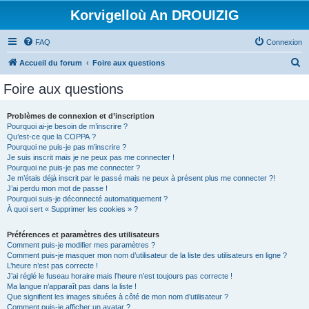
Korvigelloù An DROUIZIG
FAQ
Connexion
R
Accueil du forum
Foire aux questions
e
Foire aux questions
c
h
Problèmes de connexion et d’inscription
Pourquoi ai-je besoin de m’inscrire ?
e
Qu’est-ce que la COPPA ?
r
Pourquoi ne puis-je pas m’inscrire ?
Je suis inscrit mais je ne peux pas me connecter !
c
Pourquoi ne puis-je pas me connecter ?
Je m’étais déjà inscrit par le passé mais ne peux à présent plus me connecter ?!
h
J’ai perdu mon mot de passe !
e
Pourquoi suis-je déconnecté automatiquement ?
À quoi sert « Supprimer les cookies » ?
r
Préférences et paramètres des utilisateurs
Comment puis-je modifier mes paramètres ?
Comment puis-je masquer mon nom d’utilisateur de la liste des utilisateurs en ligne ?
L’heure n’est pas correcte !
J’ai réglé le fuseau horaire mais l’heure n’est toujours pas correcte !
Ma langue n’apparaît pas dans la liste !
Que signifient les images situées à côté de mon nom d’utilisateur ?
Comment puis-je afficher un avatar ?