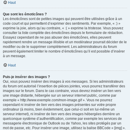
Haut
Que sont les émoticônes ?
Les émoticônes sont de petites images qui peuvent être utilisées grâce à un
code court et qui permettent d’exprimer des sentiments. Par exemple, « :) »
exprime la joie, alors qu’au contraire, « :( » exprime la tristesse. Vous pouvez
consulter la liste complète des émoticônes depuis le formulaire de rédaction.
Essayez cependant de ne pas abuser des émoticônes, elles peuvent
rapidement rendre un message illisible et un modérateur pourrait décider de le
modifier ou de le supprimer complètement. Les administrateurs du forum
peuvent également limiter le nombre d’émoticônes qu’il est possible d’insérer
à un message.
Haut
Puis-je insérer des images ?
Oui, vous pouvez insérer des images à vos messages. Si les administrateurs
du forum ont autorisé l’insertion de pièces jointes, vous pourrez transférer des
images sur le forum. Dans le cas contraire, vous devrez insérer un lien vers
une image distante, hébergée sur un serveur internet public, comme par
exemple « http://www.exemple.com/mon-image.gif ». Vous ne pourrez
cependant ni insérer de lien vers des images présentes sur votre propre
ordinateur (à moins, bien évidemment, que celui-ci soit en lui-même un
serveur internet), ni insérer de lien vers des images hébergées derrière un
quelconque système d’authentification, comme par exemple les services de
messagerie électronique de Outlook ou de Yahoo, les sites protégés par un
mot de passe, etc. Pour insérer une image, utilisez la balise BBCode « [img] ».