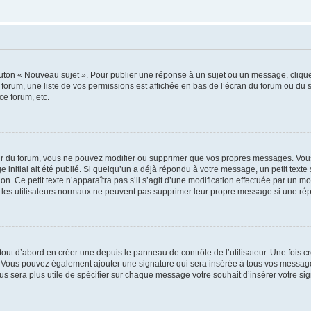
outon « Nouveau sujet ». Pour publier une réponse à un sujet ou un message, cliqu
 forum, une liste de vos permissions est affichée en bas de l’écran du forum ou du
ce forum, etc.
r du forum, vous ne pouvez modifier ou supprimer que vos propres messages. Vou
 initial ait été publié. Si quelqu’un a déjà répondu à votre message, un petit text
ion. Ce petit texte n’apparaîtra pas s’il s’agit d’une modification effectuée par un 
ue les utilisateurs normaux ne peuvent pas supprimer leur propre message si une ré
ut d’abord en créer une depuis le panneau de contrôle de l’utilisateur. Une fois c
ure. Vous pouvez également ajouter une signature qui sera insérée à tous vos mess
 vous sera plus utile de spécifier sur chaque message votre souhait d’insérer votre si