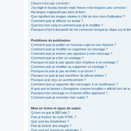
L’heure n’est pas correcte !
J’ai réglé le fuseau horaire mais l’heure n’est toujours pas correcte !
Ma langue n’apparaît pas dans la liste !
Que signifient les images situées à côté de mon nom d’utilisateur ?
Comment puis-je afficher un avatar ?
Quel est mon rang et comment puis-je le modifier ?
Pourquoi m’est-il demandé de me connecter lorsque je clique sur le lien 
Problèmes de publication
Comment puis-je publier un nouveau sujet ou une réponse ?
Comment puis-je modifier ou supprimer un message ?
Comment puis-je insérer une signature à mon message ?
Comment puis-je créer un sondage ?
Pourquoi ne puis-je pas ajouter plus d’options à un sondage ?
Comment puis-je modifier ou supprimer un sondage ?
Pourquoi ne puis-je pas accéder à un forum ?
Pourquoi ne puis-je pas transférer de pièces jointes ?
Pourquoi ai-je reçu un avertissement ?
Comment puis-je rapporter des messages à un modérateur ?
À quoi sert le bouton « Enregistrer comme brouillon » affiché lors de la 
Pourquoi mon message a-t-il besoin d’être approuvé ?
Comment puis-je remonter mes sujets ?
Mise en forme et types de sujets
Qu’est-ce que le BBCode ?
Puis-je insérer du code HTML ?
Que sont les émoticônes ?
Puis-je insérer des images ?
Que sont les annonces générales ?