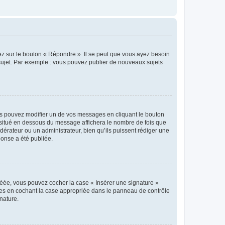
ez sur le bouton « Répondre ». Il se peut que vous ayez besoin
 sujet. Par exemple : vous pouvez publier de nouveaux sujets
s pouvez modifier un de vos messages en cliquant le bouton
e situé en dessous du message affichera le nombre de fois que
modérateur ou un administrateur, bien qu’ils puissent rédiger une
ponse a été publiée.
réée, vous pouvez cocher la case « Insérer une signature »
ages en cochant la case appropriée dans le panneau de contrôle
gnature.