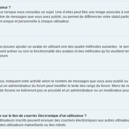
ateur ?
ur lorsque vous consultez un sujet. Une d’elles peut être une image associée à vo
mbre de messages que vous avez publié, ou permet de différencier votre statut parti
 unique et personnelle à chaque utilisateur.
ous pouvez ajouter un avatar en utilisant une des quatre méthodes suivantes : le serv
ent activer ou non la fonctionnalité des avatars et des méthodes qu’ils veuillent ren
forum.
ur, indiquent votre activité selon le nombre de messages que vous avez publié ou id
eul un administrateur du forum peut modifier le texte des rangs du forum. Merci de 
de forums ne toléreront pas ce procédé et un administrateur ou un modérateur pou
ur le lien de courrier électronique d’un utilisateur ?
s utilisateurs inscrits peuvent envoyer des courriers électroniques aux autres utili
es utilisateurs malveillants ou des robots.