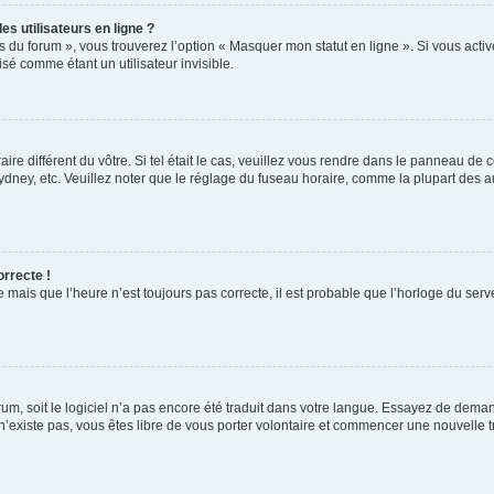
s utilisateurs en ligne ?
s du forum », vous trouverez l’option « Masquer mon statut en ligne ». Si vous activ
é comme étant un utilisateur invisible.
aire différent du vôtre. Si tel était le cas, veuillez vous rendre dans le panneau de co
ey, etc. Veuillez noter que le réglage du fuseau horaire, comme la plupart des autr
orrecte !
 mais que l’heure n’est toujours pas correcte, il est probable que l’horloge du serve
orum, soit le logiciel n’a pas encore été traduit dans votre langue. Essayez de deman
 n’existe pas, vous êtes libre de vous porter volontaire et commencer une nouvelle t