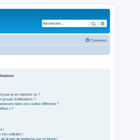
Rechercher
Recherche avancé
Connexion
lisateurs
t puis-je en rejoindre un ?
 groupe d’utilisateurs ?
araissent dans une couleur différente ?
défaut » ?
s !
non sollicités !
e de la part de quelqu’un sur ce forum !