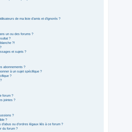
lisateurs de ma liste d’amis et d’ignorés ?
ans un ou des forums ?
sultat ?
blanche ?!
?
ssages et sujets ?
t les abonnements ?
onner à un sujet spécifique ?
ifique ?
 ?
ce forum ?
s jointes ?
cussions ?
ible ?
 d’abus ou d’ordres légaux liés à ce forum ?
r du forum ?