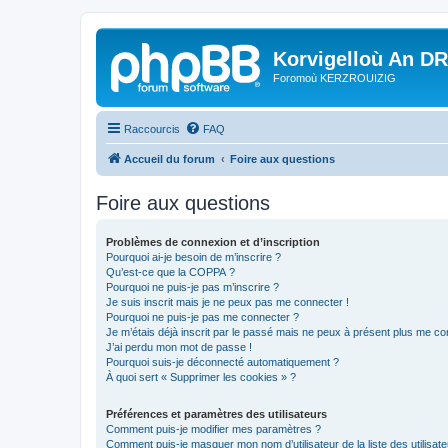
Korvigelloù An D
Foromoù KERZROUIZIG
Raccourcis
FAQ
Accueil du forum
Foire aux questions
Foire aux questions
Problèmes de connexion et d’inscription
Pourquoi ai-je besoin de m’inscrire ?
Qu’est-ce que la COPPA ?
Pourquoi ne puis-je pas m’inscrire ?
Je suis inscrit mais je ne peux pas me connecter !
Pourquoi ne puis-je pas me connecter ?
Je m’étais déjà inscrit par le passé mais ne peux à présent plus me co
J’ai perdu mon mot de passe !
Pourquoi suis-je déconnecté automatiquement ?
À quoi sert « Supprimer les cookies » ?
Préférences et paramètres des utilisateurs
Comment puis-je modifier mes paramètres ?
Comment puis-je masquer mon nom d’utilisateur de la liste des utilisate