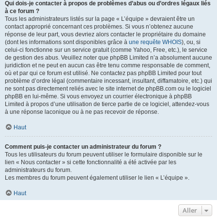
Qui dois-je contacter à propos de problèmes d’abus ou d’ordres légaux liés
à ce forum ?
Tous les administrateurs listés sur la page « L’équipe » devraient être un
contact approprié concernant ces problèmes. Si vous n’obtenez aucune
réponse de leur part, vous devriez alors contacter le propriétaire du domaine
(dont les informations sont disponibles grâce à
une requête WHOIS
), ou, si
celui-ci fonctionne sur un service gratuit (comme Yahoo, Free, etc.), le service
de gestion des abus. Veuillez noter que phpBB Limited n’a absolument aucune
juridiction et ne peut en aucun cas être tenu comme responsable de comment,
où et par qui ce forum est utilisé. Ne contactez pas phpBB Limited pour tout
problème d’ordre légal (commentaire incessant, insultant, diffamatoire, etc.) qui
ne sont pas directement reliés avec le site internet de phpBB.com ou le logiciel
phpBB en lui-même. Si vous envoyez un courrier électronique à phpBB
Limited à propos d’une utilisation de tierce partie de ce logiciel, attendez-vous
à une réponse laconique ou à ne pas recevoir de réponse.
Haut
Comment puis-je contacter un administrateur du forum ?
Tous les utilisateurs du forum peuvent utiliser le formulaire disponible sur le
lien « Nous contacter » si cette fonctionnalité a été activée par les
administrateurs du forum.
Les membres du forum peuvent également utiliser le lien « L’équipe ».
Haut
Aller