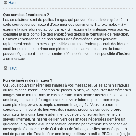
Haut
Que sont les émoticônes ?
Les émoticônes sont de petites images qui peuvent être utilisées grâce à un
code court et qui permettent d’exprimer des sentiments. Par exemple, « :) »
exprime la joie, alors qu’au contraire, « :( » exprime la tristesse. Vous pouvez
consulter la liste complète des émoticônes depuis le formulaire de rédaction.
Essayez cependant de ne pas abuser des émoticônes, elles peuvent
rapidement rendre un message illisible et un modérateur pourrait décider de le
modifier ou de le supprimer complètement. Les administrateurs du forum
peuvent également limiter le nombre d’émoticônes qu’il est possible d’insérer
à un message.
Haut
Puis-je insérer des images ?
Oui, vous pouvez insérer des images à vos messages. Si les administrateurs
du forum ont autorisé l’insertion de pièces jointes, vous pourrez transférer des
images sur le forum. Dans le cas contraire, vous devrez insérer un lien vers
une image distante, hébergée sur un serveur internet public, comme par
exemple « http://www.exemple.com/mon-image.gif ». Vous ne pourrez
cependant ni insérer de lien vers des images présentes sur votre propre
ordinateur (à moins, bien évidemment, que celui-ci soit en lui-même un
serveur internet), ni insérer de lien vers des images hébergées derrière un
quelconque système d’authentification, comme par exemple les services de
messagerie électronique de Outlook ou de Yahoo, les sites protégés par un
mot de passe, etc. Pour insérer une image, utilisez la balise BBCode « [img] ».