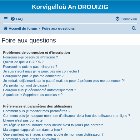
Korvigelloù An DROUIZIG
FAQ
Connexion
R
Accueil du forum
Foire aux questions
e
Foire aux questions
c
h
Problèmes de connexion et d’inscription
Pourquoi ai-je besoin de m’inscrire ?
e
Qu’est-ce que la COPPA ?
r
Pourquoi ne puis-je pas m’inscrire ?
Je suis inscrit mais je ne peux pas me connecter !
c
Pourquoi ne puis-je pas me connecter ?
Je m’étais déjà inscrit par le passé mais ne peux à présent plus me connecter ?!
h
J’ai perdu mon mot de passe !
e
Pourquoi suis-je déconnecté automatiquement ?
À quoi sert « Supprimer les cookies » ?
r
Préférences et paramètres des utilisateurs
Comment puis-je modifier mes paramètres ?
Comment puis-je masquer mon nom d’utilisateur de la liste des utilisateurs en ligne ?
L’heure n’est pas correcte !
J’ai réglé le fuseau horaire mais l’heure n’est toujours pas correcte !
Ma langue n’apparaît pas dans la liste !
Que signifient les images situées à côté de mon nom d’utilisateur ?
Comment puis-je afficher un avatar ?