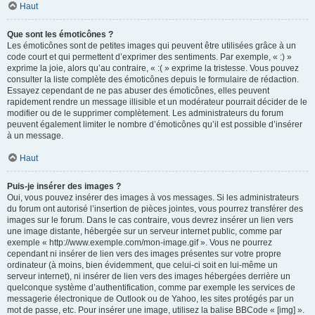
Haut
Que sont les émoticônes ?
Les émoticônes sont de petites images qui peuvent être utilisées grâce à un
code court et qui permettent d’exprimer des sentiments. Par exemple, « :) »
exprime la joie, alors qu’au contraire, « :( » exprime la tristesse. Vous pouvez
consulter la liste complète des émoticônes depuis le formulaire de rédaction.
Essayez cependant de ne pas abuser des émoticônes, elles peuvent
rapidement rendre un message illisible et un modérateur pourrait décider de le
modifier ou de le supprimer complètement. Les administrateurs du forum
peuvent également limiter le nombre d’émoticônes qu’il est possible d’insérer
à un message.
Haut
Puis-je insérer des images ?
Oui, vous pouvez insérer des images à vos messages. Si les administrateurs
du forum ont autorisé l’insertion de pièces jointes, vous pourrez transférer des
images sur le forum. Dans le cas contraire, vous devrez insérer un lien vers
une image distante, hébergée sur un serveur internet public, comme par
exemple « http://www.exemple.com/mon-image.gif ». Vous ne pourrez
cependant ni insérer de lien vers des images présentes sur votre propre
ordinateur (à moins, bien évidemment, que celui-ci soit en lui-même un
serveur internet), ni insérer de lien vers des images hébergées derrière un
quelconque système d’authentification, comme par exemple les services de
messagerie électronique de Outlook ou de Yahoo, les sites protégés par un
mot de passe, etc. Pour insérer une image, utilisez la balise BBCode « [img] ».