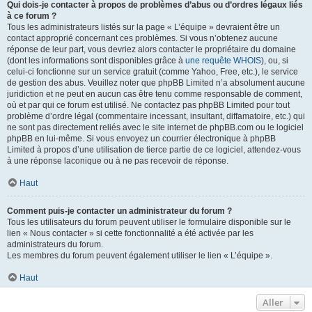
Qui dois-je contacter à propos de problèmes d’abus ou d’ordres légaux liés
à ce forum ?
Tous les administrateurs listés sur la page « L’équipe » devraient être un
contact approprié concernant ces problèmes. Si vous n’obtenez aucune
réponse de leur part, vous devriez alors contacter le propriétaire du domaine
(dont les informations sont disponibles grâce à
une requête WHOIS
), ou, si
celui-ci fonctionne sur un service gratuit (comme Yahoo, Free, etc.), le service
de gestion des abus. Veuillez noter que phpBB Limited n’a absolument aucune
juridiction et ne peut en aucun cas être tenu comme responsable de comment,
où et par qui ce forum est utilisé. Ne contactez pas phpBB Limited pour tout
problème d’ordre légal (commentaire incessant, insultant, diffamatoire, etc.) qui
ne sont pas directement reliés avec le site internet de phpBB.com ou le logiciel
phpBB en lui-même. Si vous envoyez un courrier électronique à phpBB
Limited à propos d’une utilisation de tierce partie de ce logiciel, attendez-vous
à une réponse laconique ou à ne pas recevoir de réponse.
Haut
Comment puis-je contacter un administrateur du forum ?
Tous les utilisateurs du forum peuvent utiliser le formulaire disponible sur le
lien « Nous contacter » si cette fonctionnalité a été activée par les
administrateurs du forum.
Les membres du forum peuvent également utiliser le lien « L’équipe ».
Haut
Aller