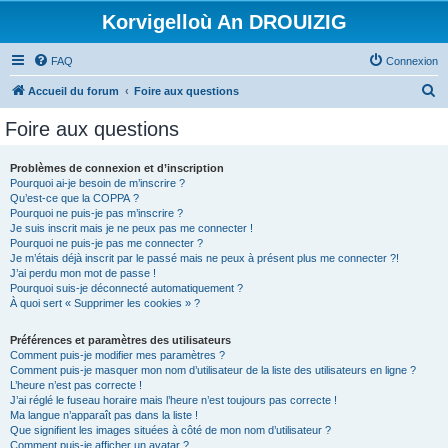
Korvigelloù An DROUIZIG
FAQ
Connexion
R
Accueil du forum
Foire aux questions
e
Foire aux questions
c
h
Problèmes de connexion et d’inscription
Pourquoi ai-je besoin de m’inscrire ?
e
Qu’est-ce que la COPPA ?
r
Pourquoi ne puis-je pas m’inscrire ?
Je suis inscrit mais je ne peux pas me connecter !
c
Pourquoi ne puis-je pas me connecter ?
Je m’étais déjà inscrit par le passé mais ne peux à présent plus me connecter ?!
h
J’ai perdu mon mot de passe !
e
Pourquoi suis-je déconnecté automatiquement ?
À quoi sert « Supprimer les cookies » ?
r
Préférences et paramètres des utilisateurs
Comment puis-je modifier mes paramètres ?
Comment puis-je masquer mon nom d’utilisateur de la liste des utilisateurs en ligne ?
L’heure n’est pas correcte !
J’ai réglé le fuseau horaire mais l’heure n’est toujours pas correcte !
Ma langue n’apparaît pas dans la liste !
Que signifient les images situées à côté de mon nom d’utilisateur ?
Comment puis-je afficher un avatar ?