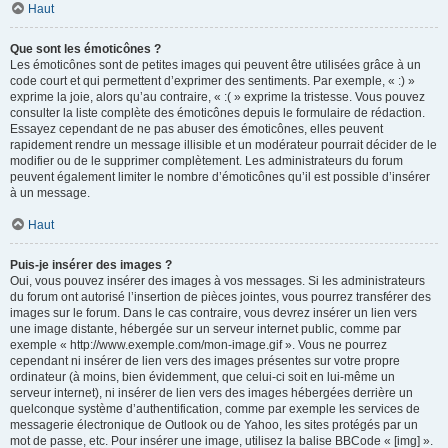
Haut
Que sont les émoticônes ?
Les émoticônes sont de petites images qui peuvent être utilisées grâce à un
code court et qui permettent d’exprimer des sentiments. Par exemple, « :) »
exprime la joie, alors qu’au contraire, « :( » exprime la tristesse. Vous pouvez
consulter la liste complète des émoticônes depuis le formulaire de rédaction.
Essayez cependant de ne pas abuser des émoticônes, elles peuvent
rapidement rendre un message illisible et un modérateur pourrait décider de le
modifier ou de le supprimer complètement. Les administrateurs du forum
peuvent également limiter le nombre d’émoticônes qu’il est possible d’insérer
à un message.
Haut
Puis-je insérer des images ?
Oui, vous pouvez insérer des images à vos messages. Si les administrateurs
du forum ont autorisé l’insertion de pièces jointes, vous pourrez transférer des
images sur le forum. Dans le cas contraire, vous devrez insérer un lien vers
une image distante, hébergée sur un serveur internet public, comme par
exemple « http://www.exemple.com/mon-image.gif ». Vous ne pourrez
cependant ni insérer de lien vers des images présentes sur votre propre
ordinateur (à moins, bien évidemment, que celui-ci soit en lui-même un
serveur internet), ni insérer de lien vers des images hébergées derrière un
quelconque système d’authentification, comme par exemple les services de
messagerie électronique de Outlook ou de Yahoo, les sites protégés par un
mot de passe, etc. Pour insérer une image, utilisez la balise BBCode « [img] ».