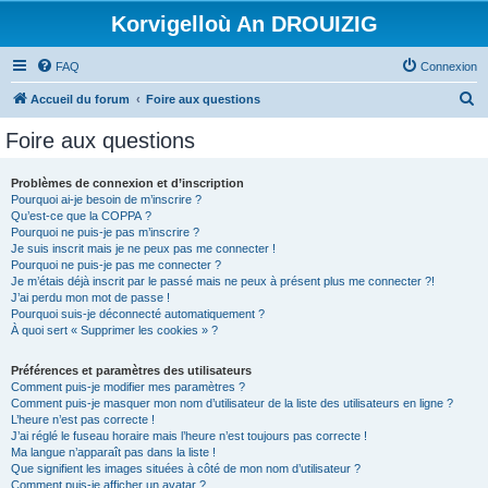
Korvigelloù An DROUIZIG
FAQ
Connexion
R
Accueil du forum
Foire aux questions
e
Foire aux questions
c
h
Problèmes de connexion et d’inscription
Pourquoi ai-je besoin de m’inscrire ?
e
Qu’est-ce que la COPPA ?
r
Pourquoi ne puis-je pas m’inscrire ?
Je suis inscrit mais je ne peux pas me connecter !
c
Pourquoi ne puis-je pas me connecter ?
Je m’étais déjà inscrit par le passé mais ne peux à présent plus me connecter ?!
h
J’ai perdu mon mot de passe !
e
Pourquoi suis-je déconnecté automatiquement ?
À quoi sert « Supprimer les cookies » ?
r
Préférences et paramètres des utilisateurs
Comment puis-je modifier mes paramètres ?
Comment puis-je masquer mon nom d’utilisateur de la liste des utilisateurs en ligne ?
L’heure n’est pas correcte !
J’ai réglé le fuseau horaire mais l’heure n’est toujours pas correcte !
Ma langue n’apparaît pas dans la liste !
Que signifient les images situées à côté de mon nom d’utilisateur ?
Comment puis-je afficher un avatar ?