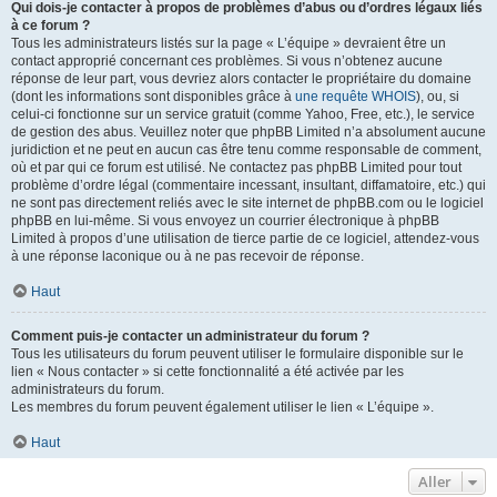
Qui dois-je contacter à propos de problèmes d’abus ou d’ordres légaux liés
à ce forum ?
Tous les administrateurs listés sur la page « L’équipe » devraient être un
contact approprié concernant ces problèmes. Si vous n’obtenez aucune
réponse de leur part, vous devriez alors contacter le propriétaire du domaine
(dont les informations sont disponibles grâce à
une requête WHOIS
), ou, si
celui-ci fonctionne sur un service gratuit (comme Yahoo, Free, etc.), le service
de gestion des abus. Veuillez noter que phpBB Limited n’a absolument aucune
juridiction et ne peut en aucun cas être tenu comme responsable de comment,
où et par qui ce forum est utilisé. Ne contactez pas phpBB Limited pour tout
problème d’ordre légal (commentaire incessant, insultant, diffamatoire, etc.) qui
ne sont pas directement reliés avec le site internet de phpBB.com ou le logiciel
phpBB en lui-même. Si vous envoyez un courrier électronique à phpBB
Limited à propos d’une utilisation de tierce partie de ce logiciel, attendez-vous
à une réponse laconique ou à ne pas recevoir de réponse.
Haut
Comment puis-je contacter un administrateur du forum ?
Tous les utilisateurs du forum peuvent utiliser le formulaire disponible sur le
lien « Nous contacter » si cette fonctionnalité a été activée par les
administrateurs du forum.
Les membres du forum peuvent également utiliser le lien « L’équipe ».
Haut
Aller