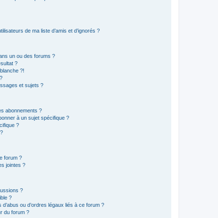
lisateurs de ma liste d’amis et d’ignorés ?
ans un ou des forums ?
sultat ?
blanche ?!
?
ssages et sujets ?
t les abonnements ?
onner à un sujet spécifique ?
ifique ?
 ?
ce forum ?
s jointes ?
cussions ?
ible ?
 d’abus ou d’ordres légaux liés à ce forum ?
r du forum ?