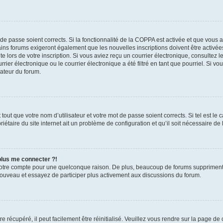
t de passe soient corrects. Si la fonctionnalité de la COPPA est activée et que vous 
ains forums exigeront également que les nouvelles inscriptions doivent être activée
te lors de votre inscription. Si vous aviez reçu un courrier électronique, consultez l
r électronique ou le courrier électronique a été filtré en tant que pourriel. Si vo
rateur du forum.
out que votre nom d’utilisateur et votre mot de passe soient corrects. Si tel est le
iétaire du site internet ait un problème de configuration et qu’il soit nécessaire de l
 plus me connecter ?!
votre compte pour une quelconque raison. De plus, beaucoup de forums suppriment pér
 nouveau et essayez de participer plus activement aux discussions du forum.
 récupéré, il peut facilement être réinitialisé. Veuillez vous rendre sur la page de