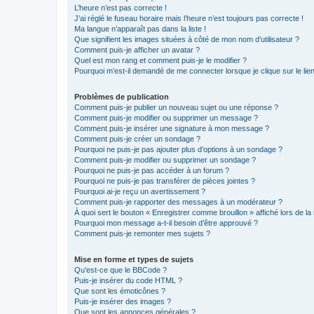
L’heure n’est pas correcte !
J’ai réglé le fuseau horaire mais l’heure n’est toujours pas correcte !
Ma langue n’apparaît pas dans la liste !
Que signifient les images situées à côté de mon nom d’utilisateur ?
Comment puis-je afficher un avatar ?
Quel est mon rang et comment puis-je le modifier ?
Pourquoi m’est-il demandé de me connecter lorsque je clique sur le lien 
Problèmes de publication
Comment puis-je publier un nouveau sujet ou une réponse ?
Comment puis-je modifier ou supprimer un message ?
Comment puis-je insérer une signature à mon message ?
Comment puis-je créer un sondage ?
Pourquoi ne puis-je pas ajouter plus d’options à un sondage ?
Comment puis-je modifier ou supprimer un sondage ?
Pourquoi ne puis-je pas accéder à un forum ?
Pourquoi ne puis-je pas transférer de pièces jointes ?
Pourquoi ai-je reçu un avertissement ?
Comment puis-je rapporter des messages à un modérateur ?
À quoi sert le bouton « Enregistrer comme brouillon » affiché lors de la 
Pourquoi mon message a-t-il besoin d’être approuvé ?
Comment puis-je remonter mes sujets ?
Mise en forme et types de sujets
Qu’est-ce que le BBCode ?
Puis-je insérer du code HTML ?
Que sont les émoticônes ?
Puis-je insérer des images ?
Que sont les annonces générales ?