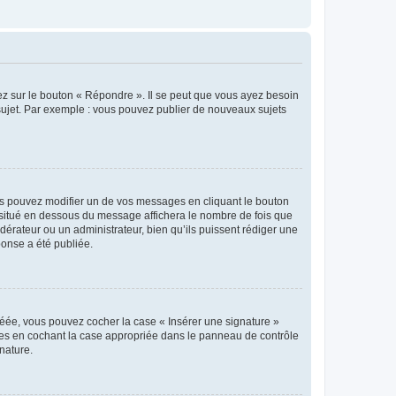
ez sur le bouton « Répondre ». Il se peut que vous ayez besoin
 sujet. Par exemple : vous pouvez publier de nouveaux sujets
s pouvez modifier un de vos messages en cliquant le bouton
e situé en dessous du message affichera le nombre de fois que
modérateur ou un administrateur, bien qu’ils puissent rédiger une
ponse a été publiée.
réée, vous pouvez cocher la case « Insérer une signature »
ages en cochant la case appropriée dans le panneau de contrôle
gnature.