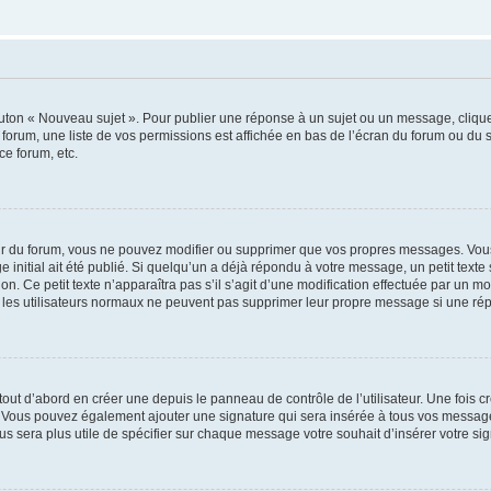
outon « Nouveau sujet ». Pour publier une réponse à un sujet ou un message, cliqu
 forum, une liste de vos permissions est affichée en bas de l’écran du forum ou du
ce forum, etc.
r du forum, vous ne pouvez modifier ou supprimer que vos propres messages. Vou
 initial ait été publié. Si quelqu’un a déjà répondu à votre message, un petit text
ion. Ce petit texte n’apparaîtra pas s’il s’agit d’une modification effectuée par un 
ue les utilisateurs normaux ne peuvent pas supprimer leur propre message si une ré
ut d’abord en créer une depuis le panneau de contrôle de l’utilisateur. Une fois c
ure. Vous pouvez également ajouter une signature qui sera insérée à tous vos mess
 vous sera plus utile de spécifier sur chaque message votre souhait d’insérer votre si