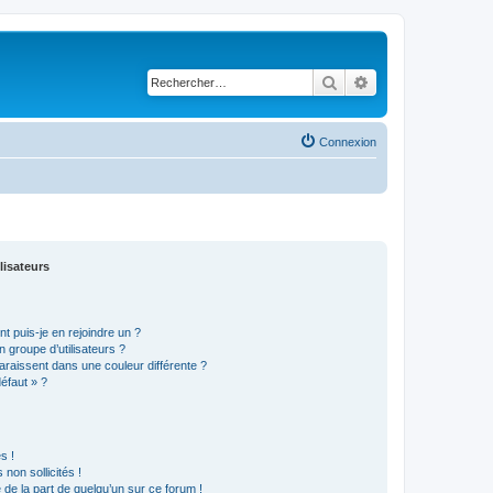
Rechercher
Recherche avancé
Connexion
lisateurs
t puis-je en rejoindre un ?
 groupe d’utilisateurs ?
araissent dans une couleur différente ?
défaut » ?
s !
non sollicités !
e de la part de quelqu’un sur ce forum !