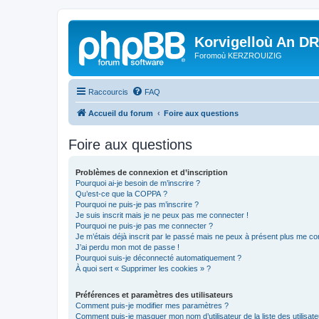
Korvigelloù An D
Foromoù KERZROUIZIG
Raccourcis
FAQ
Accueil du forum
Foire aux questions
Foire aux questions
Problèmes de connexion et d’inscription
Pourquoi ai-je besoin de m’inscrire ?
Qu’est-ce que la COPPA ?
Pourquoi ne puis-je pas m’inscrire ?
Je suis inscrit mais je ne peux pas me connecter !
Pourquoi ne puis-je pas me connecter ?
Je m’étais déjà inscrit par le passé mais ne peux à présent plus me co
J’ai perdu mon mot de passe !
Pourquoi suis-je déconnecté automatiquement ?
À quoi sert « Supprimer les cookies » ?
Préférences et paramètres des utilisateurs
Comment puis-je modifier mes paramètres ?
Comment puis-je masquer mon nom d’utilisateur de la liste des utilisate