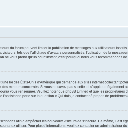
trateurs du forum peuvent limiter la publication de messages aux utilisateurs inscri
visiteurs, tels que l’affichage d’avatars personnalisés, l’utilisation de la messager
ription ne vous prend qu’un court instant, c’est pourquoi nous vous recommandons de l
t une loi des États-Unis d’Amérique qui demande aux sites internet collectant pot
 des mineurs concernés. Si vous ne savez pas si cette loi s’applique également au
 pourra vous renseigner. Veuillez noter que phpBB Limited et que les propriétaires
ue l’assistance porte sur la question « Qui dois-je contacter à propos de problèmes 
inscriptions afin d’empêcher les nouveaux visiteurs de s’inscrire. De même, il est é
s souhaitez utiliser. Pour plus d’informations, veuillez contacter un administrateur du