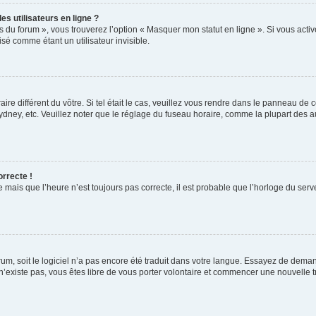
s utilisateurs en ligne ?
s du forum », vous trouverez l’option « Masquer mon statut en ligne ». Si vous activ
é comme étant un utilisateur invisible.
aire différent du vôtre. Si tel était le cas, veuillez vous rendre dans le panneau de co
ey, etc. Veuillez noter que le réglage du fuseau horaire, comme la plupart des autr
orrecte !
 mais que l’heure n’est toujours pas correcte, il est probable que l’horloge du serve
orum, soit le logiciel n’a pas encore été traduit dans votre langue. Essayez de deman
 n’existe pas, vous êtes libre de vous porter volontaire et commencer une nouvelle t