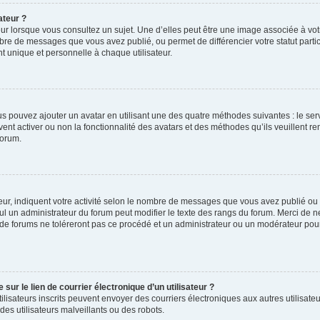
ateur ?
ur lorsque vous consultez un sujet. Une d’elles peut être une image associée à vo
mbre de messages que vous avez publié, ou permet de différencier votre statut parti
 unique et personnelle à chaque utilisateur.
ous pouvez ajouter un avatar en utilisant une des quatre méthodes suivantes : le serv
ent activer ou non la fonctionnalité des avatars et des méthodes qu’ils veuillent ren
forum.
ur, indiquent votre activité selon le nombre de messages que vous avez publié ou id
eul un administrateur du forum peut modifier le texte des rangs du forum. Merci de 
de forums ne toléreront pas ce procédé et un administrateur ou un modérateur pou
ur le lien de courrier électronique d’un utilisateur ?
s utilisateurs inscrits peuvent envoyer des courriers électroniques aux autres utili
es utilisateurs malveillants ou des robots.