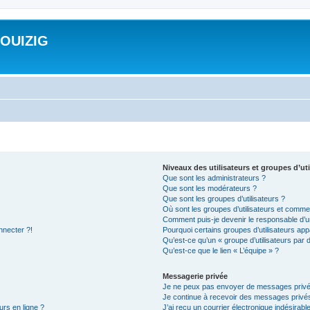
ROUIZIG
Niveaux des utilisateurs et groupes d’uti
Que sont les administrateurs ?
Que sont les modérateurs ?
Que sont les groupes d’utilisateurs ?
Où sont les groupes d’utilisateurs et commen
Comment puis-je devenir le responsable d’un
nnecter ?!
Pourquoi certains groupes d’utilisateurs app
Qu’est-ce qu’un « groupe d’utilisateurs par 
Qu’est-ce que le lien « L’équipe » ?
Messagerie privée
Je ne peux pas envoyer de messages privé
Je continue à recevoir des messages privés 
urs en ligne ?
J’ai reçu un courrier électronique indésirabl