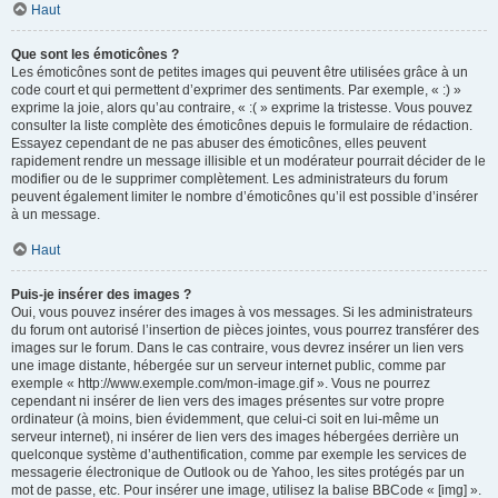
Haut
Que sont les émoticônes ?
Les émoticônes sont de petites images qui peuvent être utilisées grâce à un
code court et qui permettent d’exprimer des sentiments. Par exemple, « :) »
exprime la joie, alors qu’au contraire, « :( » exprime la tristesse. Vous pouvez
consulter la liste complète des émoticônes depuis le formulaire de rédaction.
Essayez cependant de ne pas abuser des émoticônes, elles peuvent
rapidement rendre un message illisible et un modérateur pourrait décider de le
modifier ou de le supprimer complètement. Les administrateurs du forum
peuvent également limiter le nombre d’émoticônes qu’il est possible d’insérer
à un message.
Haut
Puis-je insérer des images ?
Oui, vous pouvez insérer des images à vos messages. Si les administrateurs
du forum ont autorisé l’insertion de pièces jointes, vous pourrez transférer des
images sur le forum. Dans le cas contraire, vous devrez insérer un lien vers
une image distante, hébergée sur un serveur internet public, comme par
exemple « http://www.exemple.com/mon-image.gif ». Vous ne pourrez
cependant ni insérer de lien vers des images présentes sur votre propre
ordinateur (à moins, bien évidemment, que celui-ci soit en lui-même un
serveur internet), ni insérer de lien vers des images hébergées derrière un
quelconque système d’authentification, comme par exemple les services de
messagerie électronique de Outlook ou de Yahoo, les sites protégés par un
mot de passe, etc. Pour insérer une image, utilisez la balise BBCode « [img] ».