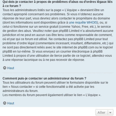
Qui dois-je contacter à propos de problèmes d’abus ou d’ordres légaux liés
à ce forum ?
Tous les administrateurs listés sur la page « L’équipe » devraient être un
contact approprié concernant ces problèmes. Si vous n’obtenez aucune
réponse de leur part, vous devriez alors contacter le propriétaire du domaine
(dont les informations sont disponibles grâce à
une requête WHOIS
), ou, si
celui-ci fonctionne sur un service gratuit (comme Yahoo, Free, etc.), le service
de gestion des abus. Veuillez noter que phpBB Limited n’a absolument aucune
juridiction et ne peut en aucun cas être tenu comme responsable de comment,
où et par qui ce forum est utilisé. Ne contactez pas phpBB Limited pour tout
problème d’ordre légal (commentaire incessant, insultant, diffamatoire, etc.) qui
ne sont pas directement reliés avec le site internet de phpBB.com ou le logiciel
phpBB en lui-même. Si vous envoyez un courrier électronique à phpBB
Limited à propos d’une utilisation de tierce partie de ce logiciel, attendez-vous
à une réponse laconique ou à ne pas recevoir de réponse.
Haut
Comment puis-je contacter un administrateur du forum ?
Tous les utilisateurs du forum peuvent utiliser le formulaire disponible sur le
lien « Nous contacter » si cette fonctionnalité a été activée par les
administrateurs du forum.
Les membres du forum peuvent également utiliser le lien « L’équipe ».
Haut
Aller