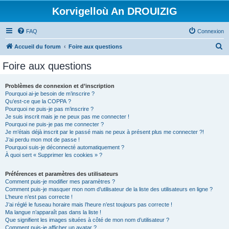
Korvigelloù An DROUIZIG
FAQ
Connexion
R
Accueil du forum
Foire aux questions
e
Foire aux questions
c
h
Problèmes de connexion et d’inscription
Pourquoi ai-je besoin de m’inscrire ?
e
Qu’est-ce que la COPPA ?
r
Pourquoi ne puis-je pas m’inscrire ?
Je suis inscrit mais je ne peux pas me connecter !
c
Pourquoi ne puis-je pas me connecter ?
Je m’étais déjà inscrit par le passé mais ne peux à présent plus me connecter ?!
h
J’ai perdu mon mot de passe !
e
Pourquoi suis-je déconnecté automatiquement ?
À quoi sert « Supprimer les cookies » ?
r
Préférences et paramètres des utilisateurs
Comment puis-je modifier mes paramètres ?
Comment puis-je masquer mon nom d’utilisateur de la liste des utilisateurs en ligne ?
L’heure n’est pas correcte !
J’ai réglé le fuseau horaire mais l’heure n’est toujours pas correcte !
Ma langue n’apparaît pas dans la liste !
Que signifient les images situées à côté de mon nom d’utilisateur ?
Comment puis-je afficher un avatar ?