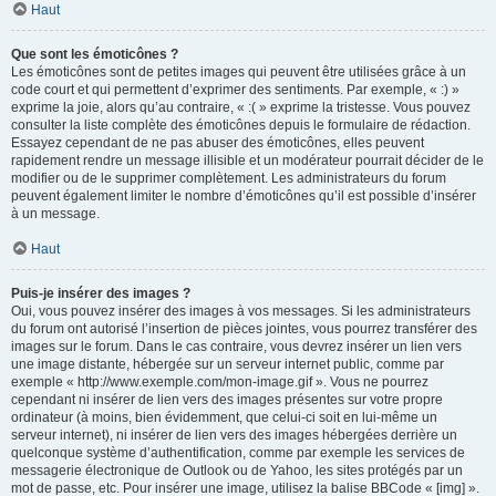
Haut
Que sont les émoticônes ?
Les émoticônes sont de petites images qui peuvent être utilisées grâce à un
code court et qui permettent d’exprimer des sentiments. Par exemple, « :) »
exprime la joie, alors qu’au contraire, « :( » exprime la tristesse. Vous pouvez
consulter la liste complète des émoticônes depuis le formulaire de rédaction.
Essayez cependant de ne pas abuser des émoticônes, elles peuvent
rapidement rendre un message illisible et un modérateur pourrait décider de le
modifier ou de le supprimer complètement. Les administrateurs du forum
peuvent également limiter le nombre d’émoticônes qu’il est possible d’insérer
à un message.
Haut
Puis-je insérer des images ?
Oui, vous pouvez insérer des images à vos messages. Si les administrateurs
du forum ont autorisé l’insertion de pièces jointes, vous pourrez transférer des
images sur le forum. Dans le cas contraire, vous devrez insérer un lien vers
une image distante, hébergée sur un serveur internet public, comme par
exemple « http://www.exemple.com/mon-image.gif ». Vous ne pourrez
cependant ni insérer de lien vers des images présentes sur votre propre
ordinateur (à moins, bien évidemment, que celui-ci soit en lui-même un
serveur internet), ni insérer de lien vers des images hébergées derrière un
quelconque système d’authentification, comme par exemple les services de
messagerie électronique de Outlook ou de Yahoo, les sites protégés par un
mot de passe, etc. Pour insérer une image, utilisez la balise BBCode « [img] ».