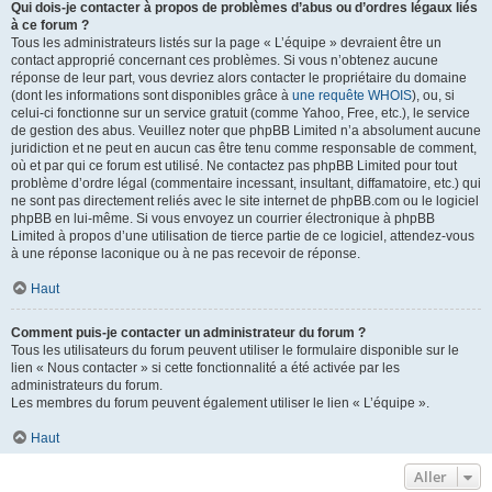
Qui dois-je contacter à propos de problèmes d’abus ou d’ordres légaux liés
à ce forum ?
Tous les administrateurs listés sur la page « L’équipe » devraient être un
contact approprié concernant ces problèmes. Si vous n’obtenez aucune
réponse de leur part, vous devriez alors contacter le propriétaire du domaine
(dont les informations sont disponibles grâce à
une requête WHOIS
), ou, si
celui-ci fonctionne sur un service gratuit (comme Yahoo, Free, etc.), le service
de gestion des abus. Veuillez noter que phpBB Limited n’a absolument aucune
juridiction et ne peut en aucun cas être tenu comme responsable de comment,
où et par qui ce forum est utilisé. Ne contactez pas phpBB Limited pour tout
problème d’ordre légal (commentaire incessant, insultant, diffamatoire, etc.) qui
ne sont pas directement reliés avec le site internet de phpBB.com ou le logiciel
phpBB en lui-même. Si vous envoyez un courrier électronique à phpBB
Limited à propos d’une utilisation de tierce partie de ce logiciel, attendez-vous
à une réponse laconique ou à ne pas recevoir de réponse.
Haut
Comment puis-je contacter un administrateur du forum ?
Tous les utilisateurs du forum peuvent utiliser le formulaire disponible sur le
lien « Nous contacter » si cette fonctionnalité a été activée par les
administrateurs du forum.
Les membres du forum peuvent également utiliser le lien « L’équipe ».
Haut
Aller