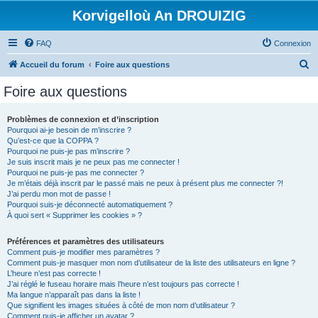
Korvigelloù An DROUIZIG
FAQ
Connexion
R
Accueil du forum
Foire aux questions
e
Foire aux questions
c
h
Problèmes de connexion et d’inscription
Pourquoi ai-je besoin de m’inscrire ?
e
Qu’est-ce que la COPPA ?
r
Pourquoi ne puis-je pas m’inscrire ?
Je suis inscrit mais je ne peux pas me connecter !
c
Pourquoi ne puis-je pas me connecter ?
Je m’étais déjà inscrit par le passé mais ne peux à présent plus me connecter ?!
h
J’ai perdu mon mot de passe !
e
Pourquoi suis-je déconnecté automatiquement ?
À quoi sert « Supprimer les cookies » ?
r
Préférences et paramètres des utilisateurs
Comment puis-je modifier mes paramètres ?
Comment puis-je masquer mon nom d’utilisateur de la liste des utilisateurs en ligne ?
L’heure n’est pas correcte !
J’ai réglé le fuseau horaire mais l’heure n’est toujours pas correcte !
Ma langue n’apparaît pas dans la liste !
Que signifient les images situées à côté de mon nom d’utilisateur ?
Comment puis-je afficher un avatar ?