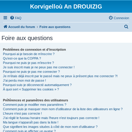
Korvigelloù An DROUIZIG
FAQ
Connexion
R
Accueil du forum
Foire aux questions
e
Foire aux questions
c
h
Problèmes de connexion et d’inscription
Pourquoi ai-je besoin de m’inscrire ?
e
Qu’est-ce que la COPPA ?
r
Pourquoi ne puis-je pas m’inscrire ?
Je suis inscrit mais je ne peux pas me connecter !
c
Pourquoi ne puis-je pas me connecter ?
Je m’étais déjà inscrit par le passé mais ne peux à présent plus me connecter ?!
h
J’ai perdu mon mot de passe !
e
Pourquoi suis-je déconnecté automatiquement ?
À quoi sert « Supprimer les cookies » ?
r
Préférences et paramètres des utilisateurs
Comment puis-je modifier mes paramètres ?
Comment puis-je masquer mon nom d’utilisateur de la liste des utilisateurs en ligne ?
L’heure n’est pas correcte !
J’ai réglé le fuseau horaire mais l’heure n’est toujours pas correcte !
Ma langue n’apparaît pas dans la liste !
Que signifient les images situées à côté de mon nom d’utilisateur ?
Comment puis-je afficher un avatar ?