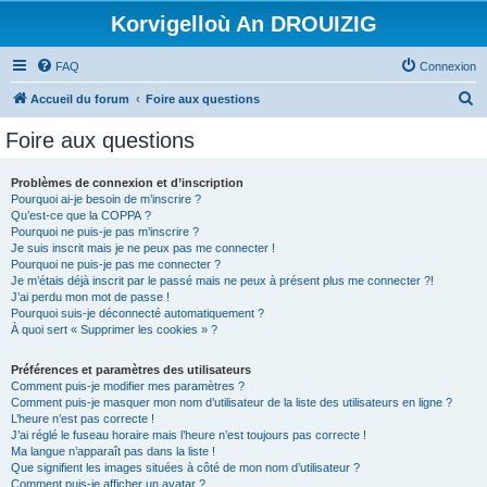
Korvigelloù An DROUIZIG
FAQ
Connexion
R
Accueil du forum
Foire aux questions
e
Foire aux questions
c
h
Problèmes de connexion et d’inscription
Pourquoi ai-je besoin de m’inscrire ?
e
Qu’est-ce que la COPPA ?
r
Pourquoi ne puis-je pas m’inscrire ?
Je suis inscrit mais je ne peux pas me connecter !
c
Pourquoi ne puis-je pas me connecter ?
Je m’étais déjà inscrit par le passé mais ne peux à présent plus me connecter ?!
h
J’ai perdu mon mot de passe !
e
Pourquoi suis-je déconnecté automatiquement ?
À quoi sert « Supprimer les cookies » ?
r
Préférences et paramètres des utilisateurs
Comment puis-je modifier mes paramètres ?
Comment puis-je masquer mon nom d’utilisateur de la liste des utilisateurs en ligne ?
L’heure n’est pas correcte !
J’ai réglé le fuseau horaire mais l’heure n’est toujours pas correcte !
Ma langue n’apparaît pas dans la liste !
Que signifient les images situées à côté de mon nom d’utilisateur ?
Comment puis-je afficher un avatar ?