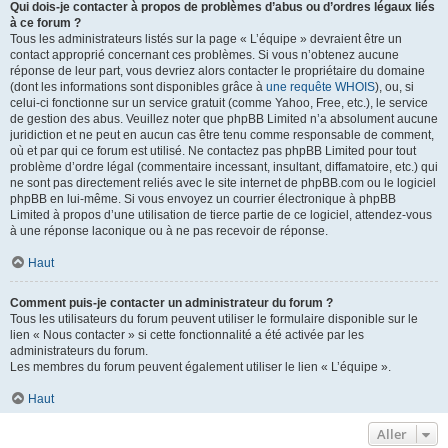
Qui dois-je contacter à propos de problèmes d’abus ou d’ordres légaux liés
à ce forum ?
Tous les administrateurs listés sur la page « L’équipe » devraient être un
contact approprié concernant ces problèmes. Si vous n’obtenez aucune
réponse de leur part, vous devriez alors contacter le propriétaire du domaine
(dont les informations sont disponibles grâce à
une requête WHOIS
), ou, si
celui-ci fonctionne sur un service gratuit (comme Yahoo, Free, etc.), le service
de gestion des abus. Veuillez noter que phpBB Limited n’a absolument aucune
juridiction et ne peut en aucun cas être tenu comme responsable de comment,
où et par qui ce forum est utilisé. Ne contactez pas phpBB Limited pour tout
problème d’ordre légal (commentaire incessant, insultant, diffamatoire, etc.) qui
ne sont pas directement reliés avec le site internet de phpBB.com ou le logiciel
phpBB en lui-même. Si vous envoyez un courrier électronique à phpBB
Limited à propos d’une utilisation de tierce partie de ce logiciel, attendez-vous
à une réponse laconique ou à ne pas recevoir de réponse.
Haut
Comment puis-je contacter un administrateur du forum ?
Tous les utilisateurs du forum peuvent utiliser le formulaire disponible sur le
lien « Nous contacter » si cette fonctionnalité a été activée par les
administrateurs du forum.
Les membres du forum peuvent également utiliser le lien « L’équipe ».
Haut
Aller