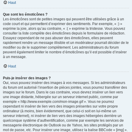
Haut
Que sont les émoticônes ?
Les émoticônes sont de petites images qui peuvent être utilisées grâce à un
code court et qui permettent d’exprimer des sentiments. Par exemple, « :) »
exprime la joie, alors qu’au contraire, « :( » exprime la tristesse. Vous pouvez
consulter la liste complète des émoticônes depuis le formulaire de rédaction.
Essayez cependant de ne pas abuser des émoticônes, elles peuvent
rapidement rendre un message illisible et un modérateur pourrait décider de le
modifier ou de le supprimer complètement. Les administrateurs du forum
peuvent également limiter le nombre d’émoticônes qu’il est possible d’insérer
à un message.
Haut
Puis-je insérer des images ?
Oui, vous pouvez insérer des images à vos messages. Si les administrateurs
du forum ont autorisé l’insertion de pièces jointes, vous pourrez transférer des
images sur le forum. Dans le cas contraire, vous devrez insérer un lien vers
une image distante, hébergée sur un serveur internet public, comme par
exemple « http://www.exemple.com/mon-image.gif ». Vous ne pourrez
cependant ni insérer de lien vers des images présentes sur votre propre
ordinateur (à moins, bien évidemment, que celui-ci soit en lui-même un
serveur internet), ni insérer de lien vers des images hébergées derrière un
quelconque système d’authentification, comme par exemple les services de
messagerie électronique de Outlook ou de Yahoo, les sites protégés par un
mot de passe, etc. Pour insérer une image, utilisez la balise BBCode « [img] ».