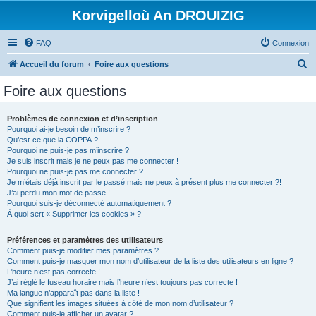
Korvigelloù An DROUIZIG
FAQ
Connexion
R
Accueil du forum
Foire aux questions
e
Foire aux questions
c
h
Problèmes de connexion et d’inscription
Pourquoi ai-je besoin de m’inscrire ?
e
Qu’est-ce que la COPPA ?
r
Pourquoi ne puis-je pas m’inscrire ?
Je suis inscrit mais je ne peux pas me connecter !
c
Pourquoi ne puis-je pas me connecter ?
Je m’étais déjà inscrit par le passé mais ne peux à présent plus me connecter ?!
h
J’ai perdu mon mot de passe !
e
Pourquoi suis-je déconnecté automatiquement ?
À quoi sert « Supprimer les cookies » ?
r
Préférences et paramètres des utilisateurs
Comment puis-je modifier mes paramètres ?
Comment puis-je masquer mon nom d’utilisateur de la liste des utilisateurs en ligne ?
L’heure n’est pas correcte !
J’ai réglé le fuseau horaire mais l’heure n’est toujours pas correcte !
Ma langue n’apparaît pas dans la liste !
Que signifient les images situées à côté de mon nom d’utilisateur ?
Comment puis-je afficher un avatar ?