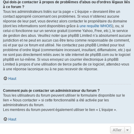
Qui dois-je contacter à propos de problèmes d’abus ou d’ordres légaux liés
à ce forum ?
Tous les administrateurs listés sur la page « L’équipe » devraient être un
contact approprié concernant ces problèmes. Si vous n’obtenez aucune
réponse de leur part, vous devriez alors contacter le propriétaire du domaine
(dont les informations sont disponibles grâce à
une requête WHOIS
), ou, si
celui-ci fonctionne sur un service gratuit (comme Yahoo, Free, etc.), le service
de gestion des abus. Veuillez noter que phpBB Limited n’a absolument aucune
juridiction et ne peut en aucun cas être tenu comme responsable de comment,
où et par qui ce forum est utilisé. Ne contactez pas phpBB Limited pour tout
problème d’ordre légal (commentaire incessant, insultant, diffamatoire, etc.) qui
ne sont pas directement reliés avec le site internet de phpBB.com ou le logiciel
phpBB en lui-même. Si vous envoyez un courrier électronique à phpBB
Limited à propos d’une utilisation de tierce partie de ce logiciel, attendez-vous
à une réponse laconique ou à ne pas recevoir de réponse.
Haut
Comment puis-je contacter un administrateur du forum ?
Tous les utilisateurs du forum peuvent utiliser le formulaire disponible sur le
lien « Nous contacter » si cette fonctionnalité a été activée par les
administrateurs du forum.
Les membres du forum peuvent également utiliser le lien « L’équipe ».
Haut
Aller