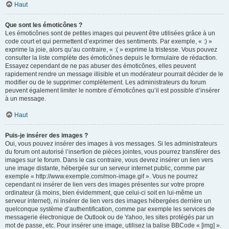
Haut
Que sont les émoticônes ?
Les émoticônes sont de petites images qui peuvent être utilisées grâce à un
code court et qui permettent d’exprimer des sentiments. Par exemple, « :) »
exprime la joie, alors qu’au contraire, « :( » exprime la tristesse. Vous pouvez
consulter la liste complète des émoticônes depuis le formulaire de rédaction.
Essayez cependant de ne pas abuser des émoticônes, elles peuvent
rapidement rendre un message illisible et un modérateur pourrait décider de le
modifier ou de le supprimer complètement. Les administrateurs du forum
peuvent également limiter le nombre d’émoticônes qu’il est possible d’insérer
à un message.
Haut
Puis-je insérer des images ?
Oui, vous pouvez insérer des images à vos messages. Si les administrateurs
du forum ont autorisé l’insertion de pièces jointes, vous pourrez transférer des
images sur le forum. Dans le cas contraire, vous devrez insérer un lien vers
une image distante, hébergée sur un serveur internet public, comme par
exemple « http://www.exemple.com/mon-image.gif ». Vous ne pourrez
cependant ni insérer de lien vers des images présentes sur votre propre
ordinateur (à moins, bien évidemment, que celui-ci soit en lui-même un
serveur internet), ni insérer de lien vers des images hébergées derrière un
quelconque système d’authentification, comme par exemple les services de
messagerie électronique de Outlook ou de Yahoo, les sites protégés par un
mot de passe, etc. Pour insérer une image, utilisez la balise BBCode « [img] ».