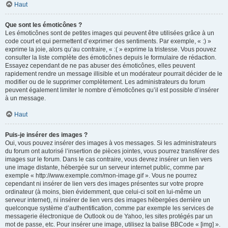
Haut
Que sont les émoticônes ?
Les émoticônes sont de petites images qui peuvent être utilisées grâce à un
code court et qui permettent d’exprimer des sentiments. Par exemple, « :) »
exprime la joie, alors qu’au contraire, « :( » exprime la tristesse. Vous pouvez
consulter la liste complète des émoticônes depuis le formulaire de rédaction.
Essayez cependant de ne pas abuser des émoticônes, elles peuvent
rapidement rendre un message illisible et un modérateur pourrait décider de le
modifier ou de le supprimer complètement. Les administrateurs du forum
peuvent également limiter le nombre d’émoticônes qu’il est possible d’insérer
à un message.
Haut
Puis-je insérer des images ?
Oui, vous pouvez insérer des images à vos messages. Si les administrateurs
du forum ont autorisé l’insertion de pièces jointes, vous pourrez transférer des
images sur le forum. Dans le cas contraire, vous devrez insérer un lien vers
une image distante, hébergée sur un serveur internet public, comme par
exemple « http://www.exemple.com/mon-image.gif ». Vous ne pourrez
cependant ni insérer de lien vers des images présentes sur votre propre
ordinateur (à moins, bien évidemment, que celui-ci soit en lui-même un
serveur internet), ni insérer de lien vers des images hébergées derrière un
quelconque système d’authentification, comme par exemple les services de
messagerie électronique de Outlook ou de Yahoo, les sites protégés par un
mot de passe, etc. Pour insérer une image, utilisez la balise BBCode « [img] ».