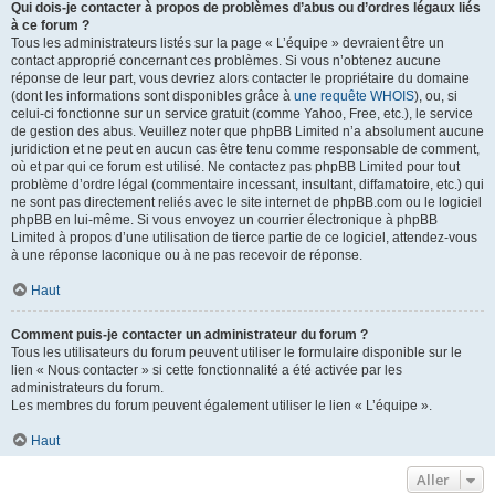
Qui dois-je contacter à propos de problèmes d’abus ou d’ordres légaux liés
à ce forum ?
Tous les administrateurs listés sur la page « L’équipe » devraient être un
contact approprié concernant ces problèmes. Si vous n’obtenez aucune
réponse de leur part, vous devriez alors contacter le propriétaire du domaine
(dont les informations sont disponibles grâce à
une requête WHOIS
), ou, si
celui-ci fonctionne sur un service gratuit (comme Yahoo, Free, etc.), le service
de gestion des abus. Veuillez noter que phpBB Limited n’a absolument aucune
juridiction et ne peut en aucun cas être tenu comme responsable de comment,
où et par qui ce forum est utilisé. Ne contactez pas phpBB Limited pour tout
problème d’ordre légal (commentaire incessant, insultant, diffamatoire, etc.) qui
ne sont pas directement reliés avec le site internet de phpBB.com ou le logiciel
phpBB en lui-même. Si vous envoyez un courrier électronique à phpBB
Limited à propos d’une utilisation de tierce partie de ce logiciel, attendez-vous
à une réponse laconique ou à ne pas recevoir de réponse.
Haut
Comment puis-je contacter un administrateur du forum ?
Tous les utilisateurs du forum peuvent utiliser le formulaire disponible sur le
lien « Nous contacter » si cette fonctionnalité a été activée par les
administrateurs du forum.
Les membres du forum peuvent également utiliser le lien « L’équipe ».
Haut
Aller