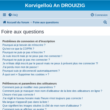
Korvigelloù An DROUIZIG
FAQ
Connexion
R
Accueil du forum
Foire aux questions
e
Foire aux questions
c
h
Problèmes de connexion et d’inscription
Pourquoi ai-je besoin de m’inscrire ?
e
Qu’est-ce que la COPPA ?
r
Pourquoi ne puis-je pas m’inscrire ?
Je suis inscrit mais je ne peux pas me connecter !
c
Pourquoi ne puis-je pas me connecter ?
Je m’étais déjà inscrit par le passé mais ne peux à présent plus me connecter ?!
h
J’ai perdu mon mot de passe !
e
Pourquoi suis-je déconnecté automatiquement ?
À quoi sert « Supprimer les cookies » ?
r
Préférences et paramètres des utilisateurs
Comment puis-je modifier mes paramètres ?
Comment puis-je masquer mon nom d’utilisateur de la liste des utilisateurs en ligne ?
L’heure n’est pas correcte !
J’ai réglé le fuseau horaire mais l’heure n’est toujours pas correcte !
Ma langue n’apparaît pas dans la liste !
Que signifient les images situées à côté de mon nom d’utilisateur ?
Comment puis-je afficher un avatar ?