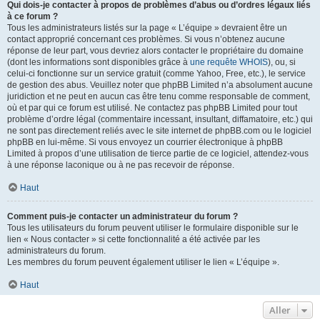
Qui dois-je contacter à propos de problèmes d’abus ou d’ordres légaux liés
à ce forum ?
Tous les administrateurs listés sur la page « L’équipe » devraient être un
contact approprié concernant ces problèmes. Si vous n’obtenez aucune
réponse de leur part, vous devriez alors contacter le propriétaire du domaine
(dont les informations sont disponibles grâce à
une requête WHOIS
), ou, si
celui-ci fonctionne sur un service gratuit (comme Yahoo, Free, etc.), le service
de gestion des abus. Veuillez noter que phpBB Limited n’a absolument aucune
juridiction et ne peut en aucun cas être tenu comme responsable de comment,
où et par qui ce forum est utilisé. Ne contactez pas phpBB Limited pour tout
problème d’ordre légal (commentaire incessant, insultant, diffamatoire, etc.) qui
ne sont pas directement reliés avec le site internet de phpBB.com ou le logiciel
phpBB en lui-même. Si vous envoyez un courrier électronique à phpBB
Limited à propos d’une utilisation de tierce partie de ce logiciel, attendez-vous
à une réponse laconique ou à ne pas recevoir de réponse.
Haut
Comment puis-je contacter un administrateur du forum ?
Tous les utilisateurs du forum peuvent utiliser le formulaire disponible sur le
lien « Nous contacter » si cette fonctionnalité a été activée par les
administrateurs du forum.
Les membres du forum peuvent également utiliser le lien « L’équipe ».
Haut
Aller