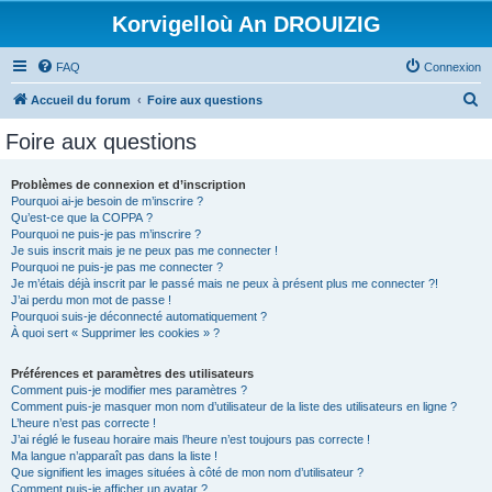
Korvigelloù An DROUIZIG
FAQ
Connexion
R
Accueil du forum
Foire aux questions
e
Foire aux questions
c
h
Problèmes de connexion et d’inscription
Pourquoi ai-je besoin de m’inscrire ?
e
Qu’est-ce que la COPPA ?
r
Pourquoi ne puis-je pas m’inscrire ?
Je suis inscrit mais je ne peux pas me connecter !
c
Pourquoi ne puis-je pas me connecter ?
Je m’étais déjà inscrit par le passé mais ne peux à présent plus me connecter ?!
h
J’ai perdu mon mot de passe !
e
Pourquoi suis-je déconnecté automatiquement ?
À quoi sert « Supprimer les cookies » ?
r
Préférences et paramètres des utilisateurs
Comment puis-je modifier mes paramètres ?
Comment puis-je masquer mon nom d’utilisateur de la liste des utilisateurs en ligne ?
L’heure n’est pas correcte !
J’ai réglé le fuseau horaire mais l’heure n’est toujours pas correcte !
Ma langue n’apparaît pas dans la liste !
Que signifient les images situées à côté de mon nom d’utilisateur ?
Comment puis-je afficher un avatar ?