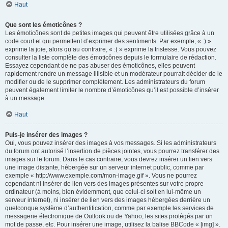
Haut
Que sont les émoticônes ?
Les émoticônes sont de petites images qui peuvent être utilisées grâce à un
code court et qui permettent d’exprimer des sentiments. Par exemple, « :) »
exprime la joie, alors qu’au contraire, « :( » exprime la tristesse. Vous pouvez
consulter la liste complète des émoticônes depuis le formulaire de rédaction.
Essayez cependant de ne pas abuser des émoticônes, elles peuvent
rapidement rendre un message illisible et un modérateur pourrait décider de le
modifier ou de le supprimer complètement. Les administrateurs du forum
peuvent également limiter le nombre d’émoticônes qu’il est possible d’insérer
à un message.
Haut
Puis-je insérer des images ?
Oui, vous pouvez insérer des images à vos messages. Si les administrateurs
du forum ont autorisé l’insertion de pièces jointes, vous pourrez transférer des
images sur le forum. Dans le cas contraire, vous devrez insérer un lien vers
une image distante, hébergée sur un serveur internet public, comme par
exemple « http://www.exemple.com/mon-image.gif ». Vous ne pourrez
cependant ni insérer de lien vers des images présentes sur votre propre
ordinateur (à moins, bien évidemment, que celui-ci soit en lui-même un
serveur internet), ni insérer de lien vers des images hébergées derrière un
quelconque système d’authentification, comme par exemple les services de
messagerie électronique de Outlook ou de Yahoo, les sites protégés par un
mot de passe, etc. Pour insérer une image, utilisez la balise BBCode « [img] ».