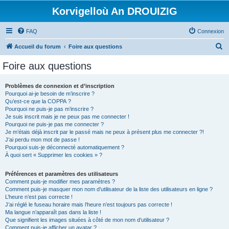
Korvigelloù An DROUIZIG
FAQ
Connexion
R
Accueil du forum
Foire aux questions
e
Foire aux questions
c
h
Problèmes de connexion et d’inscription
Pourquoi ai-je besoin de m’inscrire ?
e
Qu’est-ce que la COPPA ?
r
Pourquoi ne puis-je pas m’inscrire ?
Je suis inscrit mais je ne peux pas me connecter !
c
Pourquoi ne puis-je pas me connecter ?
Je m’étais déjà inscrit par le passé mais ne peux à présent plus me connecter ?!
h
J’ai perdu mon mot de passe !
e
Pourquoi suis-je déconnecté automatiquement ?
À quoi sert « Supprimer les cookies » ?
r
Préférences et paramètres des utilisateurs
Comment puis-je modifier mes paramètres ?
Comment puis-je masquer mon nom d’utilisateur de la liste des utilisateurs en ligne ?
L’heure n’est pas correcte !
J’ai réglé le fuseau horaire mais l’heure n’est toujours pas correcte !
Ma langue n’apparaît pas dans la liste !
Que signifient les images situées à côté de mon nom d’utilisateur ?
Comment puis-je afficher un avatar ?