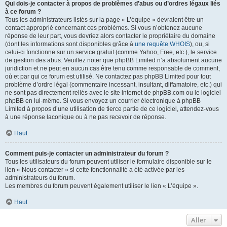
Qui dois-je contacter à propos de problèmes d’abus ou d’ordres légaux liés
à ce forum ?
Tous les administrateurs listés sur la page « L’équipe » devraient être un
contact approprié concernant ces problèmes. Si vous n’obtenez aucune
réponse de leur part, vous devriez alors contacter le propriétaire du domaine
(dont les informations sont disponibles grâce à
une requête WHOIS
), ou, si
celui-ci fonctionne sur un service gratuit (comme Yahoo, Free, etc.), le service
de gestion des abus. Veuillez noter que phpBB Limited n’a absolument aucune
juridiction et ne peut en aucun cas être tenu comme responsable de comment,
où et par qui ce forum est utilisé. Ne contactez pas phpBB Limited pour tout
problème d’ordre légal (commentaire incessant, insultant, diffamatoire, etc.) qui
ne sont pas directement reliés avec le site internet de phpBB.com ou le logiciel
phpBB en lui-même. Si vous envoyez un courrier électronique à phpBB
Limited à propos d’une utilisation de tierce partie de ce logiciel, attendez-vous
à une réponse laconique ou à ne pas recevoir de réponse.
Haut
Comment puis-je contacter un administrateur du forum ?
Tous les utilisateurs du forum peuvent utiliser le formulaire disponible sur le
lien « Nous contacter » si cette fonctionnalité a été activée par les
administrateurs du forum.
Les membres du forum peuvent également utiliser le lien « L’équipe ».
Haut
Aller