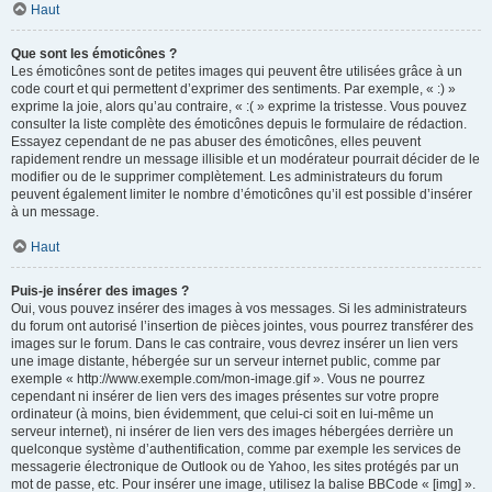
Haut
Que sont les émoticônes ?
Les émoticônes sont de petites images qui peuvent être utilisées grâce à un
code court et qui permettent d’exprimer des sentiments. Par exemple, « :) »
exprime la joie, alors qu’au contraire, « :( » exprime la tristesse. Vous pouvez
consulter la liste complète des émoticônes depuis le formulaire de rédaction.
Essayez cependant de ne pas abuser des émoticônes, elles peuvent
rapidement rendre un message illisible et un modérateur pourrait décider de le
modifier ou de le supprimer complètement. Les administrateurs du forum
peuvent également limiter le nombre d’émoticônes qu’il est possible d’insérer
à un message.
Haut
Puis-je insérer des images ?
Oui, vous pouvez insérer des images à vos messages. Si les administrateurs
du forum ont autorisé l’insertion de pièces jointes, vous pourrez transférer des
images sur le forum. Dans le cas contraire, vous devrez insérer un lien vers
une image distante, hébergée sur un serveur internet public, comme par
exemple « http://www.exemple.com/mon-image.gif ». Vous ne pourrez
cependant ni insérer de lien vers des images présentes sur votre propre
ordinateur (à moins, bien évidemment, que celui-ci soit en lui-même un
serveur internet), ni insérer de lien vers des images hébergées derrière un
quelconque système d’authentification, comme par exemple les services de
messagerie électronique de Outlook ou de Yahoo, les sites protégés par un
mot de passe, etc. Pour insérer une image, utilisez la balise BBCode « [img] ».