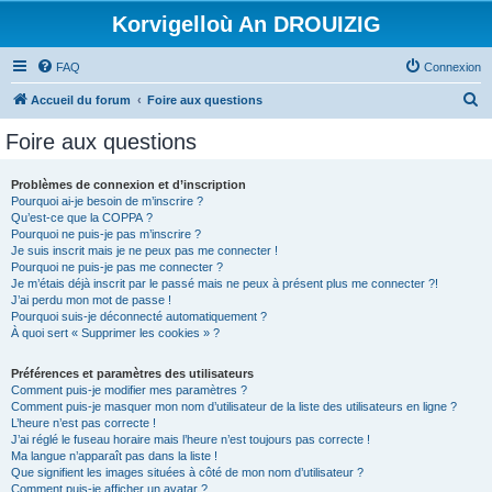
Korvigelloù An DROUIZIG
FAQ
Connexion
R
Accueil du forum
Foire aux questions
e
Foire aux questions
c
h
Problèmes de connexion et d’inscription
Pourquoi ai-je besoin de m’inscrire ?
e
Qu’est-ce que la COPPA ?
r
Pourquoi ne puis-je pas m’inscrire ?
Je suis inscrit mais je ne peux pas me connecter !
c
Pourquoi ne puis-je pas me connecter ?
Je m’étais déjà inscrit par le passé mais ne peux à présent plus me connecter ?!
h
J’ai perdu mon mot de passe !
e
Pourquoi suis-je déconnecté automatiquement ?
À quoi sert « Supprimer les cookies » ?
r
Préférences et paramètres des utilisateurs
Comment puis-je modifier mes paramètres ?
Comment puis-je masquer mon nom d’utilisateur de la liste des utilisateurs en ligne ?
L’heure n’est pas correcte !
J’ai réglé le fuseau horaire mais l’heure n’est toujours pas correcte !
Ma langue n’apparaît pas dans la liste !
Que signifient les images situées à côté de mon nom d’utilisateur ?
Comment puis-je afficher un avatar ?