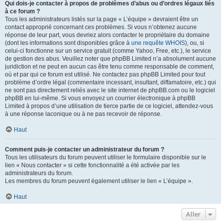
Qui dois-je contacter à propos de problèmes d’abus ou d’ordres légaux liés
à ce forum ?
Tous les administrateurs listés sur la page « L’équipe » devraient être un
contact approprié concernant ces problèmes. Si vous n’obtenez aucune
réponse de leur part, vous devriez alors contacter le propriétaire du domaine
(dont les informations sont disponibles grâce à
une requête WHOIS
), ou, si
celui-ci fonctionne sur un service gratuit (comme Yahoo, Free, etc.), le service
de gestion des abus. Veuillez noter que phpBB Limited n’a absolument aucune
juridiction et ne peut en aucun cas être tenu comme responsable de comment,
où et par qui ce forum est utilisé. Ne contactez pas phpBB Limited pour tout
problème d’ordre légal (commentaire incessant, insultant, diffamatoire, etc.) qui
ne sont pas directement reliés avec le site internet de phpBB.com ou le logiciel
phpBB en lui-même. Si vous envoyez un courrier électronique à phpBB
Limited à propos d’une utilisation de tierce partie de ce logiciel, attendez-vous
à une réponse laconique ou à ne pas recevoir de réponse.
Haut
Comment puis-je contacter un administrateur du forum ?
Tous les utilisateurs du forum peuvent utiliser le formulaire disponible sur le
lien « Nous contacter » si cette fonctionnalité a été activée par les
administrateurs du forum.
Les membres du forum peuvent également utiliser le lien « L’équipe ».
Haut
Aller