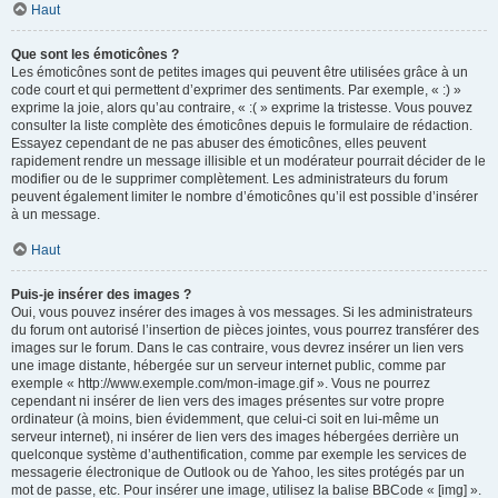
Haut
Que sont les émoticônes ?
Les émoticônes sont de petites images qui peuvent être utilisées grâce à un
code court et qui permettent d’exprimer des sentiments. Par exemple, « :) »
exprime la joie, alors qu’au contraire, « :( » exprime la tristesse. Vous pouvez
consulter la liste complète des émoticônes depuis le formulaire de rédaction.
Essayez cependant de ne pas abuser des émoticônes, elles peuvent
rapidement rendre un message illisible et un modérateur pourrait décider de le
modifier ou de le supprimer complètement. Les administrateurs du forum
peuvent également limiter le nombre d’émoticônes qu’il est possible d’insérer
à un message.
Haut
Puis-je insérer des images ?
Oui, vous pouvez insérer des images à vos messages. Si les administrateurs
du forum ont autorisé l’insertion de pièces jointes, vous pourrez transférer des
images sur le forum. Dans le cas contraire, vous devrez insérer un lien vers
une image distante, hébergée sur un serveur internet public, comme par
exemple « http://www.exemple.com/mon-image.gif ». Vous ne pourrez
cependant ni insérer de lien vers des images présentes sur votre propre
ordinateur (à moins, bien évidemment, que celui-ci soit en lui-même un
serveur internet), ni insérer de lien vers des images hébergées derrière un
quelconque système d’authentification, comme par exemple les services de
messagerie électronique de Outlook ou de Yahoo, les sites protégés par un
mot de passe, etc. Pour insérer une image, utilisez la balise BBCode « [img] ».