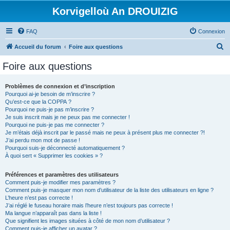
Korvigelloù An DROUIZIG
FAQ
Connexion
R
Accueil du forum
Foire aux questions
e
Foire aux questions
c
h
Problèmes de connexion et d’inscription
Pourquoi ai-je besoin de m’inscrire ?
e
Qu’est-ce que la COPPA ?
r
Pourquoi ne puis-je pas m’inscrire ?
Je suis inscrit mais je ne peux pas me connecter !
c
Pourquoi ne puis-je pas me connecter ?
Je m’étais déjà inscrit par le passé mais ne peux à présent plus me connecter ?!
h
J’ai perdu mon mot de passe !
e
Pourquoi suis-je déconnecté automatiquement ?
À quoi sert « Supprimer les cookies » ?
r
Préférences et paramètres des utilisateurs
Comment puis-je modifier mes paramètres ?
Comment puis-je masquer mon nom d’utilisateur de la liste des utilisateurs en ligne ?
L’heure n’est pas correcte !
J’ai réglé le fuseau horaire mais l’heure n’est toujours pas correcte !
Ma langue n’apparaît pas dans la liste !
Que signifient les images situées à côté de mon nom d’utilisateur ?
Comment puis-je afficher un avatar ?