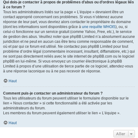
Qui dois-je contacter à propos de problèmes d’abus ou d’ordres légaux liés
à ce forum ?
Tous les administrateurs listés sur la page « L’équipe » devraient être un
contact approprié concernant ces problèmes. Si vous n’obtenez aucune
réponse de leur part, vous devriez alors contacter le propriétaire du domaine
(dont les informations sont disponibles grâce à
une requête WHOIS
), ou, si
celui-ci fonctionne sur un service gratuit (comme Yahoo, Free, etc.), le service
de gestion des abus. Veuillez noter que phpBB Limited n’a absolument aucune
juridiction et ne peut en aucun cas être tenu comme responsable de comment,
où et par qui ce forum est utilisé. Ne contactez pas phpBB Limited pour tout
problème d’ordre légal (commentaire incessant, insultant, diffamatoire, etc.) qui
ne sont pas directement reliés avec le site internet de phpBB.com ou le logiciel
phpBB en lui-même. Si vous envoyez un courrier électronique à phpBB
Limited à propos d’une utilisation de tierce partie de ce logiciel, attendez-vous
à une réponse laconique ou à ne pas recevoir de réponse.
Haut
Comment puis-je contacter un administrateur du forum ?
Tous les utilisateurs du forum peuvent utiliser le formulaire disponible sur le
lien « Nous contacter » si cette fonctionnalité a été activée par les
administrateurs du forum.
Les membres du forum peuvent également utiliser le lien « L’équipe ».
Haut
Aller