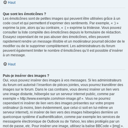
Haut
Que sont les émoticônes ?
Les émoticônes sont de petites images qui peuvent être utilisées grâce à un
code court et qui permettent d’exprimer des sentiments. Par exemple, « :) »
exprime la joie, alors qu’au contraire, « :( » exprime la tristesse. Vous pouvez
consulter la liste complète des émoticônes depuis le formulaire de rédaction.
Essayez cependant de ne pas abuser des émoticônes, elles peuvent
rapidement rendre un message illisible et un modérateur pourrait décider de le
modifier ou de le supprimer complètement. Les administrateurs du forum
peuvent également limiter le nombre d’émoticônes qu’il est possible d’insérer
à un message.
Haut
Puis-je insérer des images ?
Oui, vous pouvez insérer des images à vos messages. Si les administrateurs
du forum ont autorisé l’insertion de pièces jointes, vous pourrez transférer des
images sur le forum. Dans le cas contraire, vous devrez insérer un lien vers
une image distante, hébergée sur un serveur internet public, comme par
exemple « http://www.exemple.com/mon-image.gif ». Vous ne pourrez
cependant ni insérer de lien vers des images présentes sur votre propre
ordinateur (à moins, bien évidemment, que celui-ci soit en lui-même un
serveur internet), ni insérer de lien vers des images hébergées derrière un
quelconque système d’authentification, comme par exemple les services de
messagerie électronique de Outlook ou de Yahoo, les sites protégés par un
mot de passe, etc. Pour insérer une image, utilisez la balise BBCode « [img] ».