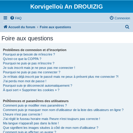
Korvigelloù An DROUIZIG
FAQ
Connexion
R
Accueil du forum
Foire aux questions
e
Foire aux questions
c
h
Problèmes de connexion et d’inscription
Pourquoi ai-je besoin de m’inscrire ?
e
Qu’est-ce que la COPPA ?
r
Pourquoi ne puis-je pas m’inscrire ?
Je suis inscrit mais je ne peux pas me connecter !
c
Pourquoi ne puis-je pas me connecter ?
Je m’étais déjà inscrit par le passé mais ne peux à présent plus me connecter ?!
h
J’ai perdu mon mot de passe !
e
Pourquoi suis-je déconnecté automatiquement ?
À quoi sert « Supprimer les cookies » ?
r
Préférences et paramètres des utilisateurs
Comment puis-je modifier mes paramètres ?
Comment puis-je masquer mon nom d’utilisateur de la liste des utilisateurs en ligne ?
L’heure n’est pas correcte !
J’ai réglé le fuseau horaire mais l’heure n’est toujours pas correcte !
Ma langue n’apparaît pas dans la liste !
Que signifient les images situées à côté de mon nom d’utilisateur ?
Comment puis-je afficher un avatar ?