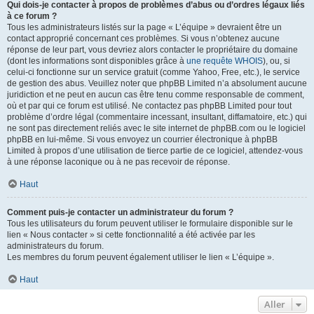
Qui dois-je contacter à propos de problèmes d’abus ou d’ordres légaux liés
à ce forum ?
Tous les administrateurs listés sur la page « L’équipe » devraient être un
contact approprié concernant ces problèmes. Si vous n’obtenez aucune
réponse de leur part, vous devriez alors contacter le propriétaire du domaine
(dont les informations sont disponibles grâce à
une requête WHOIS
), ou, si
celui-ci fonctionne sur un service gratuit (comme Yahoo, Free, etc.), le service
de gestion des abus. Veuillez noter que phpBB Limited n’a absolument aucune
juridiction et ne peut en aucun cas être tenu comme responsable de comment,
où et par qui ce forum est utilisé. Ne contactez pas phpBB Limited pour tout
problème d’ordre légal (commentaire incessant, insultant, diffamatoire, etc.) qui
ne sont pas directement reliés avec le site internet de phpBB.com ou le logiciel
phpBB en lui-même. Si vous envoyez un courrier électronique à phpBB
Limited à propos d’une utilisation de tierce partie de ce logiciel, attendez-vous
à une réponse laconique ou à ne pas recevoir de réponse.
Haut
Comment puis-je contacter un administrateur du forum ?
Tous les utilisateurs du forum peuvent utiliser le formulaire disponible sur le
lien « Nous contacter » si cette fonctionnalité a été activée par les
administrateurs du forum.
Les membres du forum peuvent également utiliser le lien « L’équipe ».
Haut
Aller