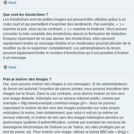
Haut
Que sont les émoticônes ?
Les émoticônes sont de petites images qui peuvent être utilisées grâce à un
code court et qui permettent d’exprimer des sentiments. Par exemple, « :) »
exprime la joie, alors qu’au contraire, « :( » exprime la tristesse. Vous pouvez
consulter la liste complète des émoticônes depuis le formulaire de rédaction.
Essayez cependant de ne pas abuser des émoticônes, elles peuvent
rapidement rendre un message illisible et un modérateur pourrait décider de le
modifier ou de le supprimer complètement. Les administrateurs du forum
peuvent également limiter le nombre d’émoticônes qu’il est possible d’insérer
à un message.
Haut
Puis-je insérer des images ?
Oui, vous pouvez insérer des images à vos messages. Si les administrateurs
du forum ont autorisé l’insertion de pièces jointes, vous pourrez transférer des
images sur le forum. Dans le cas contraire, vous devrez insérer un lien vers
une image distante, hébergée sur un serveur internet public, comme par
exemple « http://www.exemple.com/mon-image.gif ». Vous ne pourrez
cependant ni insérer de lien vers des images présentes sur votre propre
ordinateur (à moins, bien évidemment, que celui-ci soit en lui-même un
serveur internet), ni insérer de lien vers des images hébergées derrière un
quelconque système d’authentification, comme par exemple les services de
messagerie électronique de Outlook ou de Yahoo, les sites protégés par un
mot de passe, etc. Pour insérer une image, utilisez la balise BBCode « [img] ».