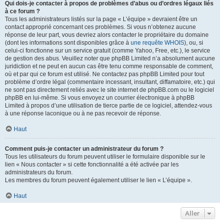
Qui dois-je contacter à propos de problèmes d’abus ou d’ordres légaux liés
à ce forum ?
Tous les administrateurs listés sur la page « L’équipe » devraient être un
contact approprié concernant ces problèmes. Si vous n’obtenez aucune
réponse de leur part, vous devriez alors contacter le propriétaire du domaine
(dont les informations sont disponibles grâce à
une requête WHOIS
), ou, si
celui-ci fonctionne sur un service gratuit (comme Yahoo, Free, etc.), le service
de gestion des abus. Veuillez noter que phpBB Limited n’a absolument aucune
juridiction et ne peut en aucun cas être tenu comme responsable de comment,
où et par qui ce forum est utilisé. Ne contactez pas phpBB Limited pour tout
problème d’ordre légal (commentaire incessant, insultant, diffamatoire, etc.) qui
ne sont pas directement reliés avec le site internet de phpBB.com ou le logiciel
phpBB en lui-même. Si vous envoyez un courrier électronique à phpBB
Limited à propos d’une utilisation de tierce partie de ce logiciel, attendez-vous
à une réponse laconique ou à ne pas recevoir de réponse.
Haut
Comment puis-je contacter un administrateur du forum ?
Tous les utilisateurs du forum peuvent utiliser le formulaire disponible sur le
lien « Nous contacter » si cette fonctionnalité a été activée par les
administrateurs du forum.
Les membres du forum peuvent également utiliser le lien « L’équipe ».
Haut
Aller