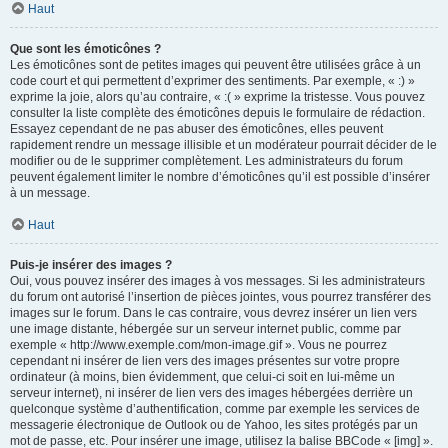
Haut
Que sont les émoticônes ?
Les émoticônes sont de petites images qui peuvent être utilisées grâce à un
code court et qui permettent d’exprimer des sentiments. Par exemple, « :) »
exprime la joie, alors qu’au contraire, « :( » exprime la tristesse. Vous pouvez
consulter la liste complète des émoticônes depuis le formulaire de rédaction.
Essayez cependant de ne pas abuser des émoticônes, elles peuvent
rapidement rendre un message illisible et un modérateur pourrait décider de le
modifier ou de le supprimer complètement. Les administrateurs du forum
peuvent également limiter le nombre d’émoticônes qu’il est possible d’insérer
à un message.
Haut
Puis-je insérer des images ?
Oui, vous pouvez insérer des images à vos messages. Si les administrateurs
du forum ont autorisé l’insertion de pièces jointes, vous pourrez transférer des
images sur le forum. Dans le cas contraire, vous devrez insérer un lien vers
une image distante, hébergée sur un serveur internet public, comme par
exemple « http://www.exemple.com/mon-image.gif ». Vous ne pourrez
cependant ni insérer de lien vers des images présentes sur votre propre
ordinateur (à moins, bien évidemment, que celui-ci soit en lui-même un
serveur internet), ni insérer de lien vers des images hébergées derrière un
quelconque système d’authentification, comme par exemple les services de
messagerie électronique de Outlook ou de Yahoo, les sites protégés par un
mot de passe, etc. Pour insérer une image, utilisez la balise BBCode « [img] ».