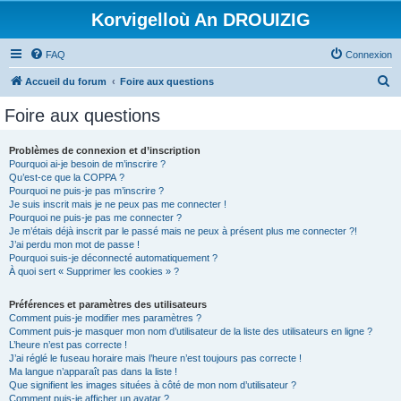
Korvigelloù An DROUIZIG
FAQ
Connexion
R
Accueil du forum
Foire aux questions
e
Foire aux questions
c
h
Problèmes de connexion et d’inscription
Pourquoi ai-je besoin de m’inscrire ?
e
Qu’est-ce que la COPPA ?
r
Pourquoi ne puis-je pas m’inscrire ?
Je suis inscrit mais je ne peux pas me connecter !
c
Pourquoi ne puis-je pas me connecter ?
Je m’étais déjà inscrit par le passé mais ne peux à présent plus me connecter ?!
h
J’ai perdu mon mot de passe !
e
Pourquoi suis-je déconnecté automatiquement ?
À quoi sert « Supprimer les cookies » ?
r
Préférences et paramètres des utilisateurs
Comment puis-je modifier mes paramètres ?
Comment puis-je masquer mon nom d’utilisateur de la liste des utilisateurs en ligne ?
L’heure n’est pas correcte !
J’ai réglé le fuseau horaire mais l’heure n’est toujours pas correcte !
Ma langue n’apparaît pas dans la liste !
Que signifient les images situées à côté de mon nom d’utilisateur ?
Comment puis-je afficher un avatar ?