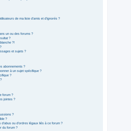
lisateurs de ma liste d’amis et d’ignorés ?
ans un ou des forums ?
sultat ?
blanche ?!
?
ssages et sujets ?
t les abonnements ?
onner à un sujet spécifique ?
ifique ?
 ?
ce forum ?
s jointes ?
cussions ?
ible ?
 d’abus ou d’ordres légaux liés à ce forum ?
r du forum ?