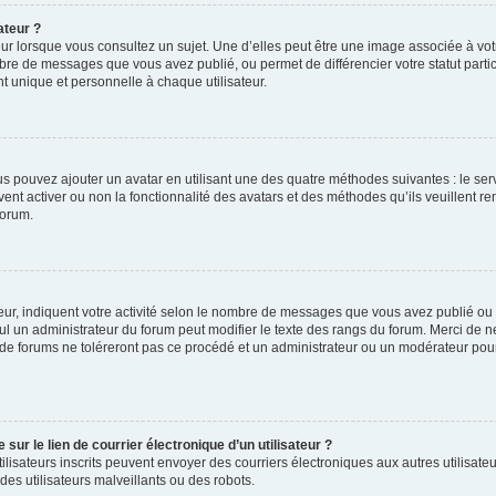
ateur ?
ur lorsque vous consultez un sujet. Une d’elles peut être une image associée à vo
mbre de messages que vous avez publié, ou permet de différencier votre statut parti
 unique et personnelle à chaque utilisateur.
ous pouvez ajouter un avatar en utilisant une des quatre méthodes suivantes : le serv
ent activer ou non la fonctionnalité des avatars et des méthodes qu’ils veuillent ren
forum.
ur, indiquent votre activité selon le nombre de messages que vous avez publié ou id
eul un administrateur du forum peut modifier le texte des rangs du forum. Merci de 
de forums ne toléreront pas ce procédé et un administrateur ou un modérateur pou
ur le lien de courrier électronique d’un utilisateur ?
s utilisateurs inscrits peuvent envoyer des courriers électroniques aux autres utili
es utilisateurs malveillants ou des robots.