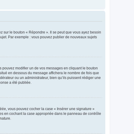
ez sur le bouton « Répondre ». Il se peut que vous ayez besoin
 sujet. Par exemple : vous pouvez publier de nouveaux sujets
s pouvez modifier un de vos messages en cliquant le bouton
e situé en dessous du message affichera le nombre de fois que
modérateur ou un administrateur, bien qu’ils puissent rédiger une
ponse a été publiée.
réée, vous pouvez cocher la case « Insérer une signature »
ages en cochant la case appropriée dans le panneau de contrôle
gnature.