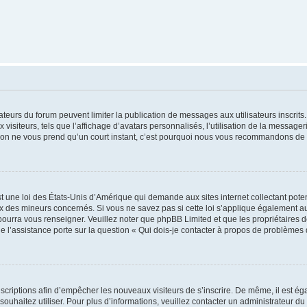
trateurs du forum peuvent limiter la publication de messages aux utilisateurs inscri
visiteurs, tels que l’affichage d’avatars personnalisés, l’utilisation de la messager
ription ne vous prend qu’un court instant, c’est pourquoi nous vous recommandons de l
t une loi des États-Unis d’Amérique qui demande aux sites internet collectant pot
 des mineurs concernés. Si vous ne savez pas si cette loi s’applique également au
 pourra vous renseigner. Veuillez noter que phpBB Limited et que les propriétaires
ue l’assistance porte sur la question « Qui dois-je contacter à propos de problèmes 
inscriptions afin d’empêcher les nouveaux visiteurs de s’inscrire. De même, il est é
s souhaitez utiliser. Pour plus d’informations, veuillez contacter un administrateur du