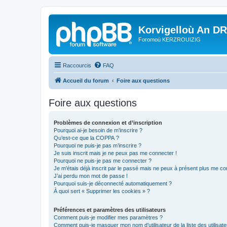
Korvigelloù An D
Foromoù KERZROUIZIG
Raccourcis
FAQ
Accueil du forum
Foire aux questions
Foire aux questions
Problèmes de connexion et d’inscription
Pourquoi ai-je besoin de m’inscrire ?
Qu’est-ce que la COPPA ?
Pourquoi ne puis-je pas m’inscrire ?
Je suis inscrit mais je ne peux pas me connecter !
Pourquoi ne puis-je pas me connecter ?
Je m’étais déjà inscrit par le passé mais ne peux à présent plus me co
J’ai perdu mon mot de passe !
Pourquoi suis-je déconnecté automatiquement ?
À quoi sert « Supprimer les cookies » ?
Préférences et paramètres des utilisateurs
Comment puis-je modifier mes paramètres ?
Comment puis-je masquer mon nom d’utilisateur de la liste des utilisate