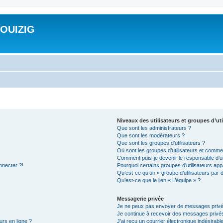
ROUIZIG
Niveaux des utilisateurs et groupes d’uti
Que sont les administrateurs ?
Que sont les modérateurs ?
Que sont les groupes d’utilisateurs ?
Où sont les groupes d’utilisateurs et commen
Comment puis-je devenir le responsable d’un
nnecter ?!
Pourquoi certains groupes d’utilisateurs app
Qu’est-ce qu’un « groupe d’utilisateurs par 
Qu’est-ce que le lien « L’équipe » ?
Messagerie privée
Je ne peux pas envoyer de messages privé
Je continue à recevoir des messages privés 
urs en ligne ?
J’ai reçu un courrier électronique indésirabl