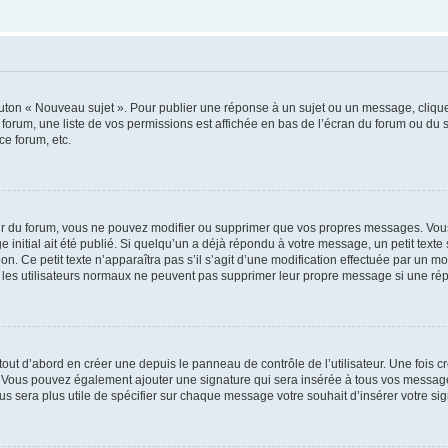
outon « Nouveau sujet ». Pour publier une réponse à un sujet ou un message, cliqu
 forum, une liste de vos permissions est affichée en bas de l’écran du forum ou du
ce forum, etc.
r du forum, vous ne pouvez modifier ou supprimer que vos propres messages. Vou
 initial ait été publié. Si quelqu’un a déjà répondu à votre message, un petit text
ion. Ce petit texte n’apparaîtra pas s’il s’agit d’une modification effectuée par un 
ue les utilisateurs normaux ne peuvent pas supprimer leur propre message si une ré
ut d’abord en créer une depuis le panneau de contrôle de l’utilisateur. Une fois c
ure. Vous pouvez également ajouter une signature qui sera insérée à tous vos mess
 vous sera plus utile de spécifier sur chaque message votre souhait d’insérer votre si