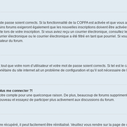
t de passe soient corrects. Si la fonctionnalité de la COPPA est activée et que vous 
ains forums exigeront également que les nouvelles inscriptions doivent être activée
te lors de votre inscription. Si vous aviez reçu un courrier électronique, consultez l
r électronique ou le courrier électronique a été filtré en tant que pourriel. Si vo
rateur du forum.
out que votre nom d’utilisateur et votre mot de passe soient corrects. Si tel est le
iétaire du site internet ait un problème de configuration et qu’il soit nécessaire de l
 plus me connecter ?!
votre compte pour une quelconque raison. De plus, beaucoup de forums suppriment pér
 nouveau et essayez de participer plus activement aux discussions du forum.
 récupéré, il peut facilement être réinitialisé. Veuillez vous rendre sur la page de