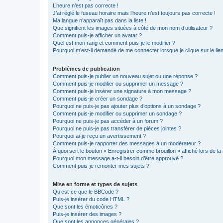
L’heure n’est pas correcte !
J’ai réglé le fuseau horaire mais l’heure n’est toujours pas correcte !
Ma langue n’apparaît pas dans la liste !
Que signifient les images situées à côté de mon nom d’utilisateur ?
Comment puis-je afficher un avatar ?
Quel est mon rang et comment puis-je le modifier ?
Pourquoi m’est-il demandé de me connecter lorsque je clique sur le lien 
Problèmes de publication
Comment puis-je publier un nouveau sujet ou une réponse ?
Comment puis-je modifier ou supprimer un message ?
Comment puis-je insérer une signature à mon message ?
Comment puis-je créer un sondage ?
Pourquoi ne puis-je pas ajouter plus d’options à un sondage ?
Comment puis-je modifier ou supprimer un sondage ?
Pourquoi ne puis-je pas accéder à un forum ?
Pourquoi ne puis-je pas transférer de pièces jointes ?
Pourquoi ai-je reçu un avertissement ?
Comment puis-je rapporter des messages à un modérateur ?
À quoi sert le bouton « Enregistrer comme brouillon » affiché lors de la 
Pourquoi mon message a-t-il besoin d’être approuvé ?
Comment puis-je remonter mes sujets ?
Mise en forme et types de sujets
Qu’est-ce que le BBCode ?
Puis-je insérer du code HTML ?
Que sont les émoticônes ?
Puis-je insérer des images ?
Que sont les annonces générales ?