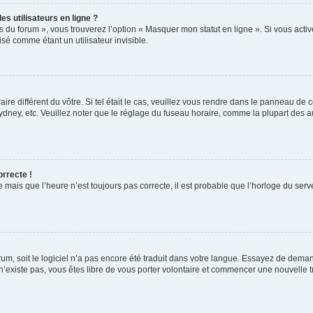
s utilisateurs en ligne ?
s du forum », vous trouverez l’option « Masquer mon statut en ligne ». Si vous activ
é comme étant un utilisateur invisible.
aire différent du vôtre. Si tel était le cas, veuillez vous rendre dans le panneau de co
ey, etc. Veuillez noter que le réglage du fuseau horaire, comme la plupart des autr
orrecte !
 mais que l’heure n’est toujours pas correcte, il est probable que l’horloge du serve
orum, soit le logiciel n’a pas encore été traduit dans votre langue. Essayez de deman
 n’existe pas, vous êtes libre de vous porter volontaire et commencer une nouvelle t