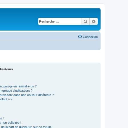
Rechercher
Recherche avancé
Connexion
lisateurs
t puis-je en rejoindre un ?
 groupe d’utilisateurs ?
araissent dans une couleur différente ?
défaut » ?
s !
non sollicités !
e de la part de quelqu’un sur ce forum !